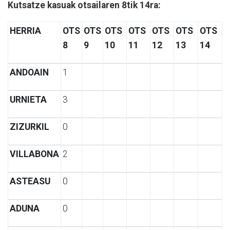
Kutsatze kasuak otsailaren 8tik 14ra:
HERRIA
OTS
OTS
OTS
OTS
OTS
OTS
OTS
8
9
10
11
12
13
14
ANDOAIN
1
URNIETA
3
ZIZURKIL
0
VILLABONA
2
ASTEASU
0
ADUNA
0