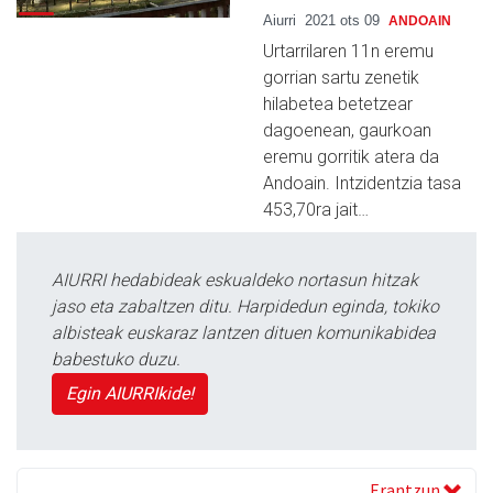
Aiurri
2021 ots 09
ANDOAIN
Urtarrilaren 11n eremu
gorrian sartu zenetik
hilabetea betetzear
dagoenean, gaurkoan
eremu gorritik atera da
Andoain. Intzidentzia tasa
453,70ra jait…
AIURRI hedabideak eskualdeko nortasun hitzak
jaso eta zabaltzen ditu. Harpidedun eginda, tokiko
albisteak euskaraz lantzen dituen komunikabidea
babestuko duzu.
Egin AIURRIkide!
Erantzun