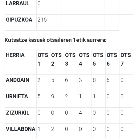
LARRAUL
0
GIPUZKOA
216
Kutsatze kasuak otsailaren 1etik aurrera:
HERRIA
OTS
OTS
OTS
OTS
OTS
OTS
OTS
1
2
3
4
5
6
7
ANDOAIN
2
5
6
3
8
6
0
URNIETA
5
9
2
1
1
0
0
ZIZURKIL
0
0
0
4
0
0
0
VILLABONA
1
2
0
0
0
0
0