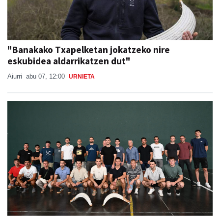
"Banakako Txapelketan jokatzeko nire
eskubidea aldarrikatzen dut"
Aiurri
abu 07, 12:00
URNIETA