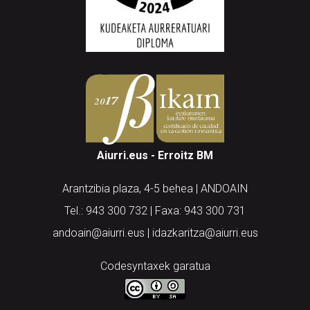
Aiurri.eus - Erroitz BM
Arantzibia plaza, 4-5 behea | ANDOAIN
Tel.: 943 300 732 | Faxa: 943 300 731
andoain@aiurri.eus | idazkaritza@aiurri.eus
Codesyntaxek garatua