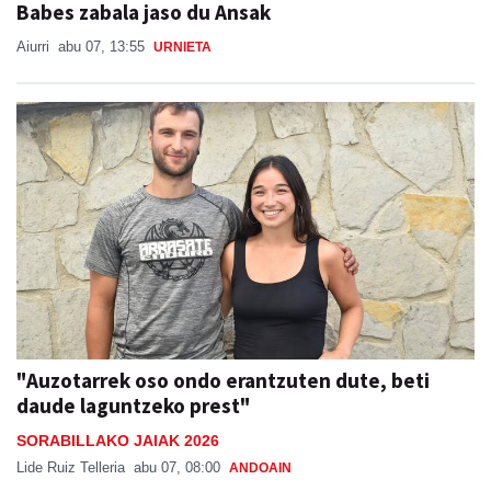
Babes zabala jaso du Ansak
Aiurri
abu 07, 13:55
URNIETA
"Auzotarrek oso ondo erantzuten dute, beti
daude laguntzeko prest"
SORABILLAKO JAIAK 2026
Lide Ruiz Telleria
abu 07, 08:00
ANDOAIN