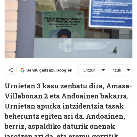
Entzun
Itzuli
Gehitu gaitzazu Googlen
Urnietan 3 kasu zenbatu dira, Amasa-
Villabonan 2 eta Andoainen bakarra.
Urnietan apurka intzidentzia tasak
beheruntz egiten ari da. Andoainen,
berriz, aspaldiko daturik onenak
jasotzen ari da, eta eremu gorritik