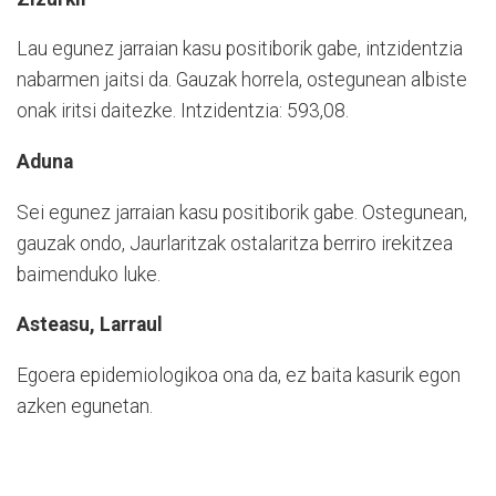
Lau egunez jarraian kasu positiborik gabe, intzidentzia
nabarmen jaitsi da. Gauzak horrela, ostegunean albiste
onak iritsi daitezke. Intzidentzia: 593,08.
Aduna
Sei egunez jarraian kasu positiborik gabe. Ostegunean,
gauzak ondo, Jaurlaritzak ostalaritza berriro irekitzea
baimenduko luke.
Asteasu, Larraul
Egoera epidemiologikoa ona da, ez baita kasurik egon
azken egunetan.