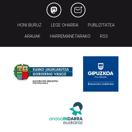
HONI BURUZ
LEGE OHARRA
PUBLIZITATEA
ARAUAK
HARREMANETARAKO
RSS