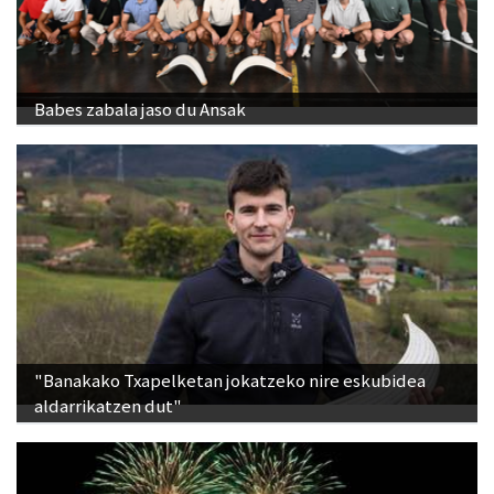
Babes zabala jaso du Ansak
"Banakako Txapelketan jokatzeko nire eskubidea
aldarrikatzen dut"