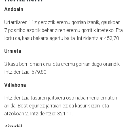
Andoain
Urtarrilaren 11z geroztik eremu gorrian izanik, gaurkoan
7 positibo azpitik behar ziren eremu gorritik irteteko. Eta
lortu da, kasu bakarra agertu baita. Intzidentzia: 453,70.
Urnieta
3 kasu berri eman dira, eta eremu gorrian dago oraindik.
Intzidentzia: 579,80.
Villabona
Intzidentzia tasaren jaitsiera oso nabarmena ematen
ari da. Bost egunez jarraian ez da kasurik izan, eta
atzokoan 2. Intzidentzia: 321,11.
Zizurkil