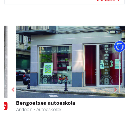
Previous
Next
Bengoetxea autoeskola
Andoain
- Autoeskolak