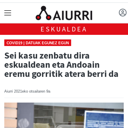
ESKUALDEA
COVID19 | DATUAK EGUNEZ EGUN
Sei kasu zenbatu dira
eskualdean eta Andoain
eremu gorritik atera berri da
Aiurri
2021eko otsailaren 9a