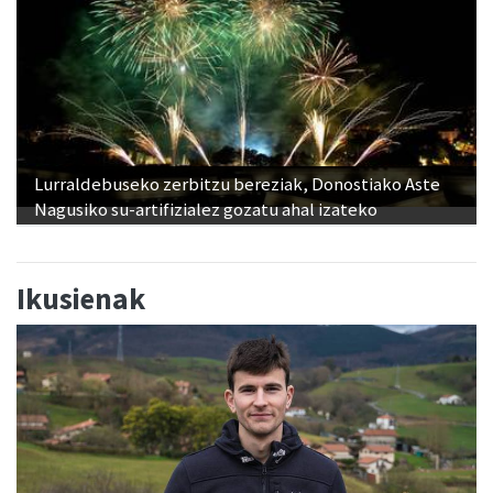
Lurraldebuseko zerbitzu bereziak, Donostiako Aste
Nagusiko su-artifizialez gozatu ahal izateko
Ikusienak