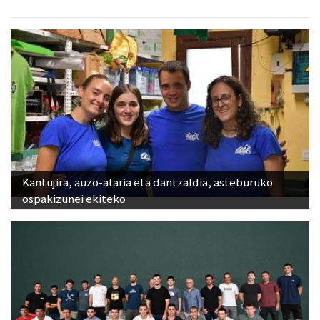
Kantujira, auzo-afaria eta dantzaldia, asteburuko
ospakizunei ekiteko