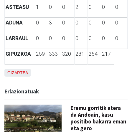
ASTEASU
1
0
0
2
0
0
0
ADUNA
0
3
0
0
0
0
0
LARRAUL
0
0
0
0
0
0
0
GIPUZKOA
259
333
320
281
264
217
GIZARTEA
Erlazionatuak
Eremu gorritik atera
da Andoain, kasu
positibo bakarra eman
eta gero