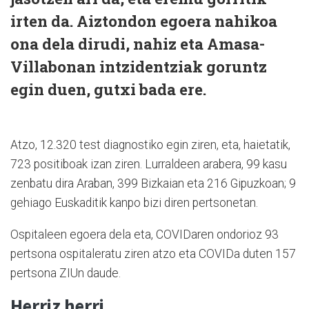
irten da. Aiztondon egoera nahikoa
ona dela dirudi, nahiz eta Amasa-
Villabonan intzidentziak goruntz
egin duen, gutxi bada ere.
Atzo, 12.320 test diagnostiko egin ziren, eta, haietatik,
723 positiboak izan ziren. Lurraldeen arabera, 99 kasu
zenbatu dira Araban, 399 Bizkaian eta 216 Gipuzkoan; 9
gehiago Euskaditik kanpo bizi diren pertsonetan.
Ospitaleen egoera dela eta, COVIDaren ondorioz 93
pertsona ospitaleratu ziren atzo eta COVIDa duten 157
pertsona ZIUn daude.
Herriz herri