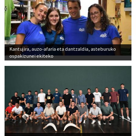
Kantujira, auzo-afaria eta dantzaldia, asteburuko
ospakizunei ekiteko