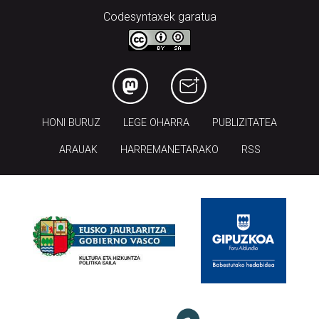
Codesyntaxek garatua
HONI BURUZ
LEGE OHARRA
PUBLIZITATEA
ARAUAK
HARREMANETARAKO
RSS