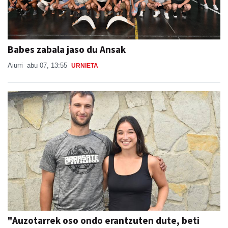
Babes zabala jaso du Ansak
Aiurri
abu 07, 13:55
URNIETA
"Auzotarrek oso ondo erantzuten dute, beti