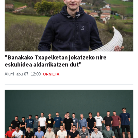
"Banakako Txapelketan jokatzeko nire
eskubidea aldarrikatzen dut"
Aiurri
abu 07, 12:00
URNIETA