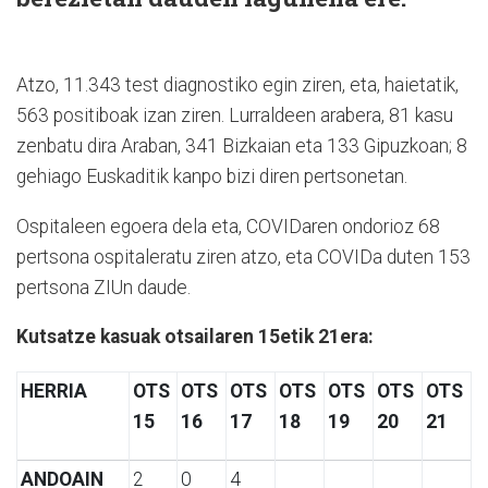
Atzo, 11.343 test diagnostiko egin ziren, eta, haietatik,
563 positiboak izan ziren. Lurraldeen arabera, 81 kasu
zenbatu dira Araban, 341 Bizkaian eta 133 Gipuzkoan; 8
gehiago Euskaditik kanpo bizi diren pertsonetan.
Ospitaleen egoera dela eta, COVIDaren ondorioz 68
pertsona ospitaleratu ziren atzo, eta COVIDa duten 153
pertsona ZIUn daude.
Kutsatze kasuak otsailaren 15etik 21era:
HERRIA
OTS
OTS
OTS
OTS
OTS
OTS
OTS
15
16
17
18
19
20
21
ANDOAIN
2
0
4