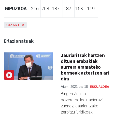
GIPUZKOA
216
208
187
187
163
119
GIZARTEA
Erlazionatuak
Jaurlaritzak hartzen
dituen erabakiak
aurrera eramateko
bermeak aztertzen ari
dira
Aiurri
2021 ots 18
ESKUALDEA
Bingen Zupiria
bozeramaileak adierazi
zuenez, Jaurlaritzako
zerbitzu juridikoak