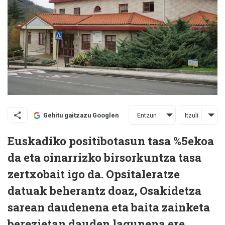
Entzun
Itzuli
Gehitu gaitzazu Googlen
Euskadiko positibotasun tasa %5ekoa
da eta oinarrizko birsorkuntza tasa
zertxobait igo da. Opsitaleratze
datuak beherantz doaz, Osakidetza
sarean daudenena eta baita zainketa
berezietan dauden lagunena ere.