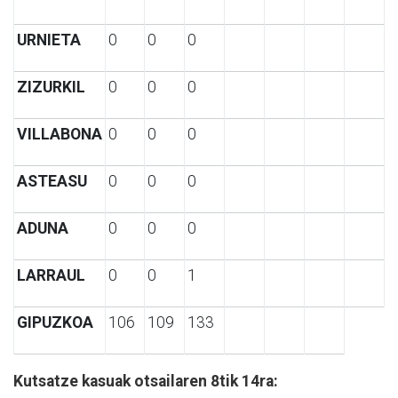
URNIETA
0
0
0
ZIZURKIL
0
0
0
VILLABONA
0
0
0
ASTEASU
0
0
0
ADUNA
0
0
0
LARRAUL
0
0
1
GIPUZKOA
106
109
133
Kutsatze kasuak otsailaren 8tik 14ra: