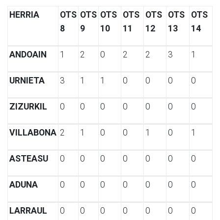
HERRIA
OTS
OTS
OTS
OTS
OTS
OTS
OTS
8
9
10
11
12
13
14
ANDOAIN
1
2
0
2
2
3
1
URNIETA
3
1
1
0
0
0
0
ZIZURKIL
0
0
0
0
0
0
0
VILLABONA
2
1
0
0
1
0
1
ASTEASU
0
0
0
0
0
0
0
ADUNA
0
0
0
0
0
0
0
LARRAUL
0
0
0
0
0
0
0