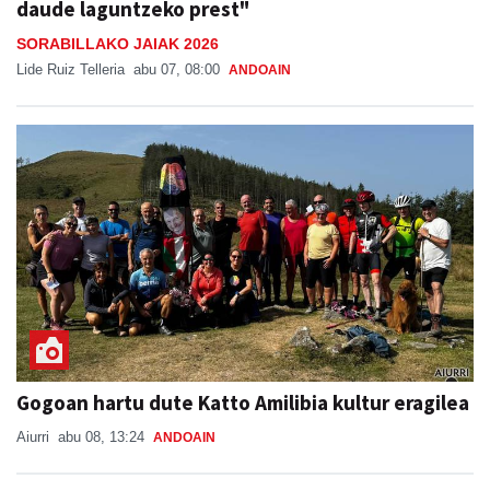
daude laguntzeko prest"
SORABILLAKO JAIAK 2026
Lide Ruiz Telleria
abu 07, 08:00
ANDOAIN
Gogoan hartu dute Katto Amilibia kultur eragilea
Aiurri
abu 08, 13:24
ANDOAIN