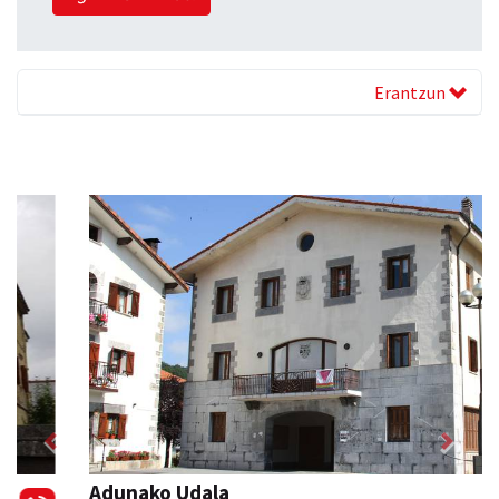
Erantzun
Previous
Next
Adunako Udala