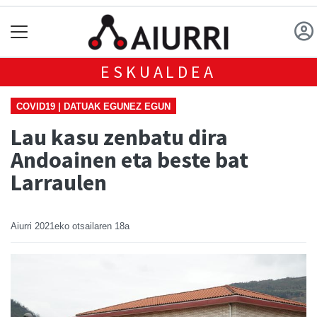
ESKUALDEA
COVID19 | DATUAK EGUNEZ EGUN
Lau kasu zenbatu dira
Andoainen eta beste bat
Larraulen
Aiurri
2021eko otsailaren 18a