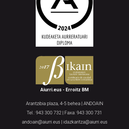
Aiurri.eus - Erroitz BM
Arantzibia plaza, 4-5 behea | ANDOAIN
Tel.: 943 300 732 | Faxa: 943 300 731
andoain@aiurri.eus | idazkaritza@aiurri.eus