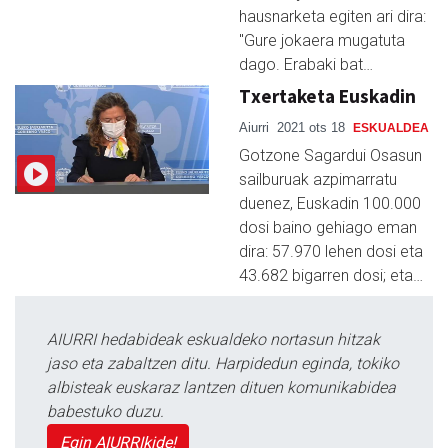
hausnarketa egiten ari dira:
"Gure jokaera mugatuta
dago. Erabaki bat…
Txertaketa Euskadin
Aiurri
2021 ots 18
ESKUALDEA
Gotzone Sagardui Osasun
sailburuak azpimarratu
duenez, Euskadin 100.000
dosi baino gehiago eman
dira: 57.970 lehen dosi eta
43.682 bigarren dosi; eta…
AIURRI hedabideak eskualdeko nortasun hitzak
jaso eta zabaltzen ditu. Harpidedun eginda, tokiko
albisteak euskaraz lantzen dituen komunikabidea
babestuko duzu.
Egin AIURRIkide!