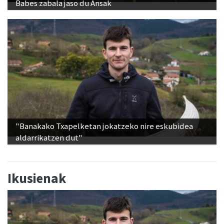
Babes zabala jaso du Ansak
"Banakako Txapelketan jokatzeko nire eskubidea
aldarrikatzen dut"
Ikusienak