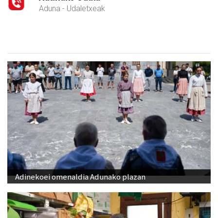
Aduna
- Udaletxeak
Adinekoei omenaldia Adunako plazan