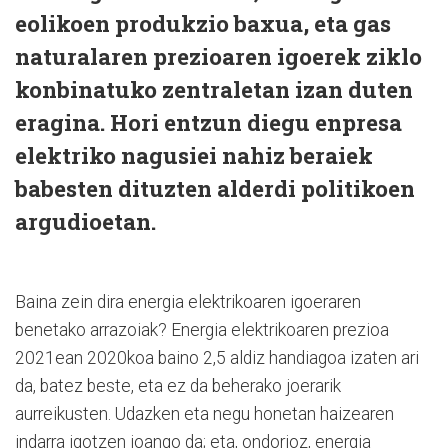
eolikoen produkzio baxua, eta gas
naturalaren prezioaren igoerek ziklo
konbinatuko zentraletan izan duten
eragina. Hori entzun diegu enpresa
elektriko nagusiei nahiz beraiek
babesten dituzten alderdi politikoen
argudioetan.
Baina zein dira energia elektrikoaren igoeraren
benetako arrazoiak? Energia elektrikoaren prezioa
2021ean 2020koa baino 2,5 aldiz handiagoa izaten ari
da, batez beste, eta ez da beherako joerarik
aurreikusten. Udazken eta negu honetan haizearen
indarra igotzen joango da; eta, ondorioz, energia