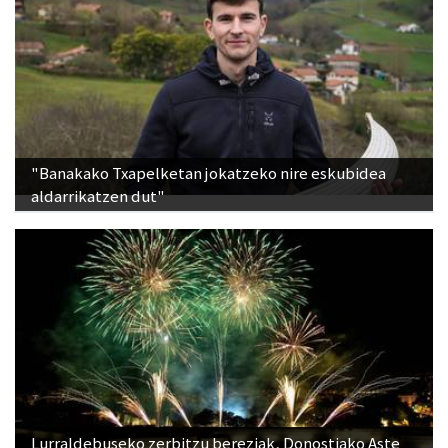
"Banakako Txapelketan jokatzeko nire eskubidea
aldarrikatzen dut"
Lurraldebuseko zerbitzu bereziak, Donostiako Aste
Nagusiko su-artifizialez gozatu ahal izateko