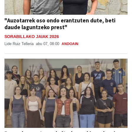
"Auzotarrek oso ondo erantzuten dute, beti
daude laguntzeko prest"
SORABILLAKO JAIAK 2026
Lide Ruiz Telleria
abu 07, 08:00
ANDOAIN
Burrunba, gazte euskaltzaleen ekimen berria
Beterri-Buruntzan