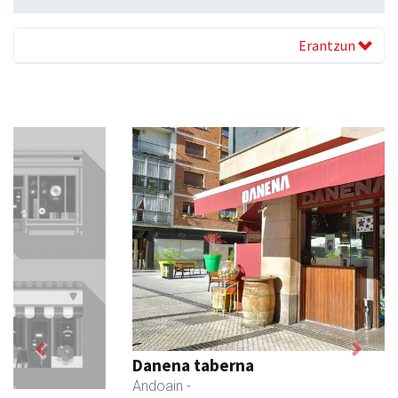
Erantzun
Previous
Next
Danena taberna
Andoain
-