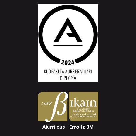
Aiurri.eus - Erroitz BM
Arantzibia plaza, 4-5 behea | ANDOAIN