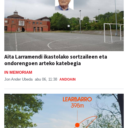
Aita Larramendi ikastolako sortzaileen eta
ondorengoen arteko katebegia
IN MEMORIAM
Jon Ander Ubeda
abu 06, 11:38
ANDOAIN