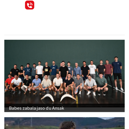
Babes zabala jaso du Ansak