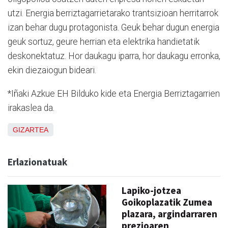
utzi. Energia berriztagarrietarako trantsizioan herritarrok
izan behar dugu protagonista. Geuk behar dugun energia
geuk sortuz, geure herrian eta elektrika handietatik
deskonektatuz. Hor daukagu iparra, hor daukagu erronka,
ekin diezaiogun bideari.
*Iñaki Azkue EH Bilduko kide eta Energia Berriztagarrien
irakaslea da.
GIZARTEA
Erlazionatuak
Lapiko-jotzea
Goikoplazatik Zumea
plazara, argindarraren
prezioaren