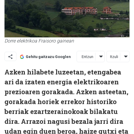
Dorre elektrikoa Fraisoro gainean
Entzun
Itzuli
Gehitu gaitzazu Googlen
Azken hilabete luzeetan, etengabea
ari da izaten energia elektrikoaren
prezioaren gorakada. Azken asteetan,
gorakada horiek errekor historiko
berriak ezartzerainokoak bilakatu
dira. Arrazoi nagusi bezala jarri dira
udan egin duen beroa, haize gutxi eta