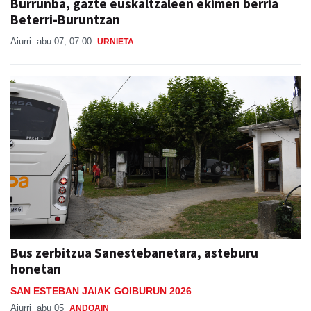
Aiurri
abu 07, 07:00
URNIETA
Bus zerbitzua Sanestebanetara, asteburu
honetan
SAN ESTEBAN JAIAK GOIBURUN 2026
Aiurri
abu 05
ANDOAIN