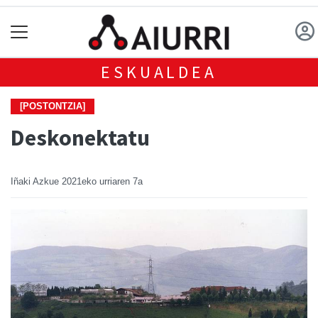
ESKUALDEA
[POSTONTZIA]
Deskonektatu
Iñaki Azkue
2021eko urriaren 7a