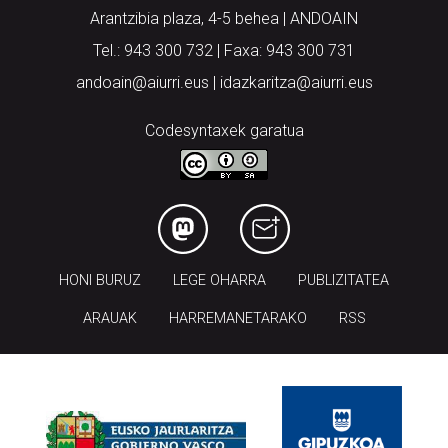
Tel.: 943 300 732 | Faxa: 943 300 731
andoain@aiurri.eus | idazkaritza@aiurri.eus
Codesyntaxek garatua
HONI BURUZ
LEGE OHARRA
PUBLIZITATEA
ARAUAK
HARREMANETARAKO
RSS