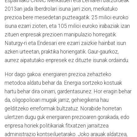
Espainiako CNMC Merkatuen eta Lehiaren batzordeak
2013an jada Iberdrolari isuna jarri zion, merkatuko
prezioa bere mesedetan puzteagatik. 25 milioi euroko
isuna ezarri zioten, eta 105 milioi euroko irabaziak izan
zituen enpresak prezioen manipulazio horregatik.
Naturgy-ri eta Endesari ere ezarri zaizkie hainbat isun
azken urteetan, praktika horiengatik. Gaur-gaurkoz,
aurrez aipatutako enpresek ez dituzte isunak ordaindu.
Hor dago gakoa: energiaren prezioa zehazteko
metodoa aldatu behar da. Energia sortzeko kostuak
hartu behar dira oinarri, gardentasunez. Hor eragin behar
da, oligopolioari mugak jarriz, gehiegikeria hau
gelditzeko erreformak bultzatuz. Norabide horretan
ulertzen dugu guk energiaren prezioaren gorakada, edo
enpresa horiek politikariak fitxatzen jarraitzea
administrazio kontseiluetarako. Joko arauak aldatzea,