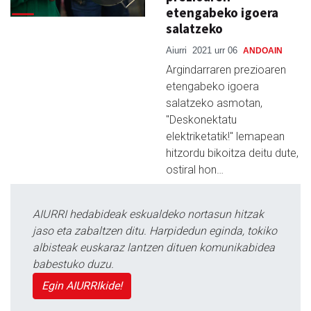
etengabeko igoera
salatzeko
Aiurri
2021 urr 06
ANDOAIN
Argindarraren prezioaren
etengabeko igoera
salatzeko asmotan,
"Deskonektatu
elektriketatik!" lemapean
hitzordu bikoitza deitu dute,
ostiral hon…
AIURRI hedabideak eskualdeko nortasun hitzak
jaso eta zabaltzen ditu. Harpidedun eginda, tokiko
albisteak euskaraz lantzen dituen komunikabidea
babestuko duzu.
Egin AIURRIkide!