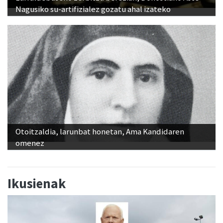
Otoitzaldia, larunbat honetan, Ama Kandidaren
omenez
Ikusienak