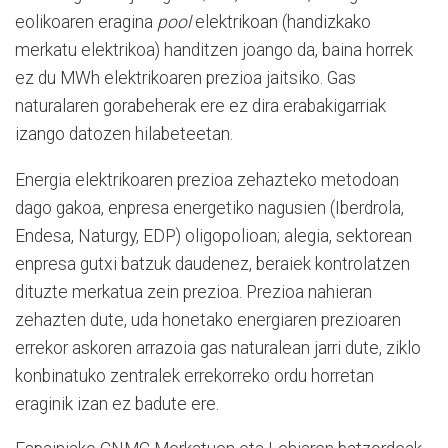
eolikoaren eragina
pool
elektrikoan (handizkako
merkatu elektrikoa) handitzen joango da, baina horrek
ez du MWh elektrikoaren prezioa jaitsiko. Gas
naturalaren gorabeherak ere ez dira erabakigarriak
izango datozen hilabeteetan.
Energia elektrikoaren prezioa zehazteko metodoan
dago gakoa, enpresa energetiko nagusien (Iberdrola,
Endesa, Naturgy, EDP) oligopolioan; alegia, sektorean
enpresa gutxi batzuk daudenez, beraiek kontrolatzen
dituzte merkatua zein prezioa. Prezioa nahieran
zehazten dute, uda honetako energiaren prezioaren
errekor askoren arrazoia gas naturalean jarri dute, ziklo
konbinatuko zentralek errekorreko ordu horretan
eraginik izan ez badute ere.