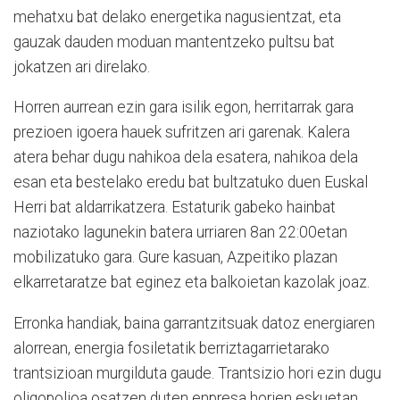
mehatxu bat delako energetika nagusientzat, eta
gauzak dauden moduan mantentzeko pultsu bat
jokatzen ari direlako.
Horren aurrean ezin gara isilik egon, herritarrak gara
prezioen igoera hauek sufritzen ari garenak. Kalera
atera behar dugu nahikoa dela esatera, nahikoa dela
esan eta bestelako eredu bat bultzatuko duen Euskal
Herri bat aldarrikatzera. Estaturik gabeko hainbat
naziotako lagunekin batera urriaren 8an 22:00etan
mobilizatuko gara. Gure kasuan, Azpeitiko plazan
elkarretaratze bat eginez eta balkoietan kazolak joaz.
Erronka handiak, baina garrantzitsuak datoz energiaren
alorrean, energia fosiletatik berriztagarrietarako
trantsizioan murgilduta gaude. Trantsizio hori ezin dugu
oligopolioa osatzen duten enpresa horien eskuetan