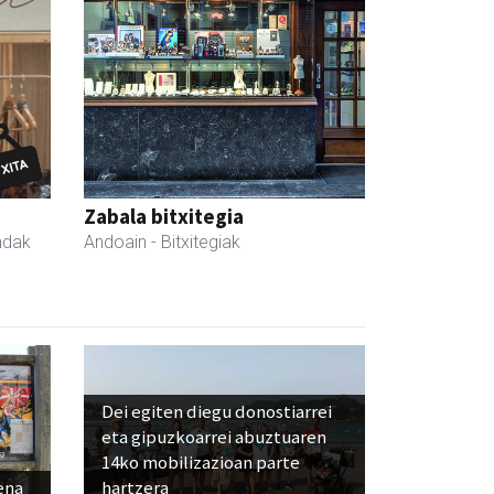
Zabala bitxitegia
ndak
Andoain
- Bitxitegiak
Dei egiten diegu donostiarrei
eta gipuzkoarrei abuztuaren
14ko mobilizazioan parte
ena
hartzera