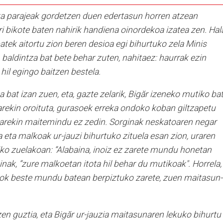
ta parajeak gordetzen duen edertasun horren atzean
i bikote baten nahirik handiena oinordekoa izatea zen. Hal
ek aitortu zion beren desioa egi bihurtuko zela Minis
, baldintza bat bete behar zuten, nahitaez: haurrak ezin
il egingo baitzen bestela.
 bat izan zuen, eta, gazte zelarik, Bigăr izeneko mutiko ba
rekin oroituta, gurasoek erreka ondoko koban giltzapetu
tearekin maitemindu ez zedin. Sorginak neskatoaren negar
a eta malkoak ur-jauzi bihurtuko zituela esan zion, uraren
iko zuelakoan: “Alabaina, inoiz ez zarete mundu honetan
inak, “zure malkoetan itota hil behar du mutikoak". Horrela,
biok beste mundu batean berpiztuko zarete, zuen maitasun-
zen guztia, eta Bigăr ur-jauzia maitasunaren lekuko bihurtu