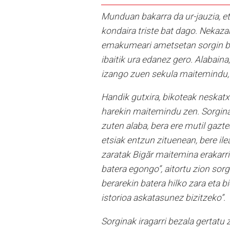
Munduan bakarra da ur-jauzia, e
kondaira triste bat dago. Nekazar
emakumeari ametsetan sorgin bat
ibaitik ura edanez gero. Alabaina
izango zuen sekula maitemindu, h
Handik gutxira, bikoteak neskatxa
harekin maitemindu zen. Sorgina
zuten alaba, bera ere mutil gaz
etsiak entzun zituenean, bere ile
zaratak Bigăr maitemina erakarr
batera egongo”, aitortu zion sorg
berarekin batera hilko zara eta 
istorioa askatasunez bizitzeko”.
Sorginak iragarri bezala gertatu 