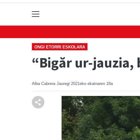
ONGI ETORRI ESKOLARA
“Bigăr ur-jauzia,
Alba Cabrera Jauregi
2021eko ekainaren 18a