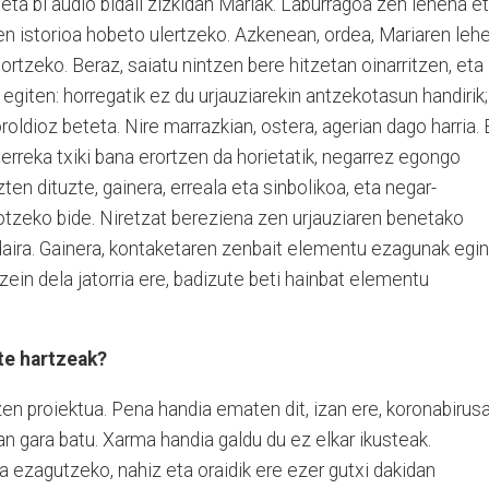
 eta bi audio bidali zizkidan Mariak. Laburragoa zen lehena e
en istorioa hobeto ulertzeko. Azkenean, ordea, Mariaren leh
ortzeko. Beraz, saiatu nintzen bere hitzetan oinarritzen, eta
 egiten: horregatik ez du urjauziarekin antzekotasun handirik;
roldioz beteta. Nire marrazkian, ostera, agerian dago harria. 
 erreka txiki bana erortzen da horietatik, negarrez egongo
ten dituzte, gainera, erreala eta sinbolikoa, eta negar-
rotzeko bide. Niretzat bereziena zen urjauziaren benetako
ondaira. Gainera, kontaketaren zenbait elementu ezagunak egin
ozein dela jatorria ere, badizute beti hainbat elementu
te hartzeak?
n proiektua. Pena handia ematen dit, izan ere, koronabirus
n gara batu. Xarma handia galdu du ez elkar ikusteak.
ra ezagutzeko, nahiz eta oraidik ere ezer gutxi dakidan