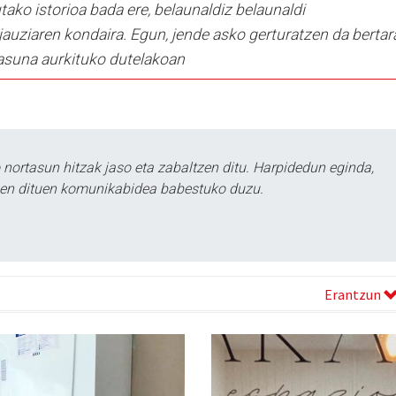
ako istorioa bada ere, belaunaldiz belaunaldi
jauziaren kondaira. Egun, jende asko gerturatzen da bertar
tasuna aurkituko dutelakoan
ortasun hitzak jaso eta zabaltzen ditu. Harpidedun eginda,
tzen dituen komunikabidea babestuko duzu.
Erantzun