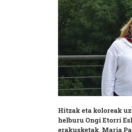
Hitzak eta koloreak uz
helburu Ongi Etorri Es
erakusketak. Maria Pan