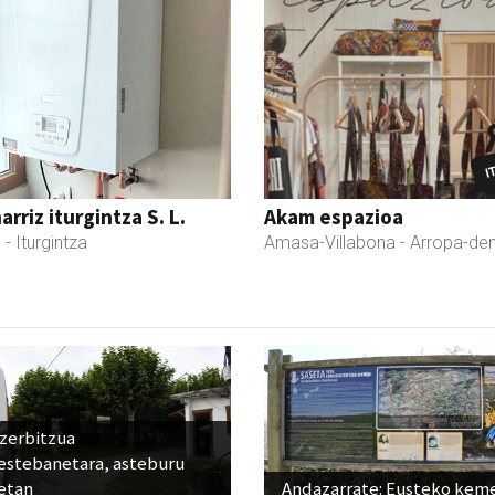
rriz iturgintza S. L.
Akam espazioa
l
- Iturgintza
Amasa-Villabona
- Arropa-de
 zerbitzua
estebanetara, asteburu
etan
Andazarrate: Eusteko kem