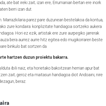
a, ate bat ireki zait; izan ere, Errumanian bertan ere inork
ten berri izan dut.
n. Marrazkilaria parez pare duzunean bestelakoa da kontua,
ako zure kondaira: konplizitate handiagoa sortzeko aukera
iagoa. Hori ez ezik, artistak ere zure aurpegiko jarrerak
gauza bera aurrez aurre hitz egitea edo mugikorraren beste
pare binkulo bat sortzen da.
arte hartzen duzun proiektu bakarra.
duta ibili naiz, eta horietako bakoitzean herrian apur bat
tzen zait; geroz eta maitasun handiagoa diot Andoaini, nire
 dezagun, beraz.
aira