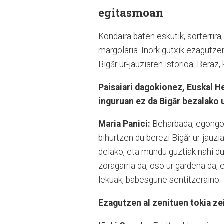
egitasmoan
Kondaira baten eskutik, sorterrir
margolaria. Inork gutxik ezagutze
Bigăr ur-jauziaren istorioa. Beraz,
Paisaiari dagokionez, Euskal H
inguruan ez da Bigăr bezalako u
Maria Panici:
Beharbada, egongo d
bihurtzen du berezi Bigăr ur-jauz
delako, eta mundu guztiak nahi du
zoragarria da, oso ur gardena da,
lekuak, babesgune sentitzeraino.
Ezagutzen al zenituen tokia ze