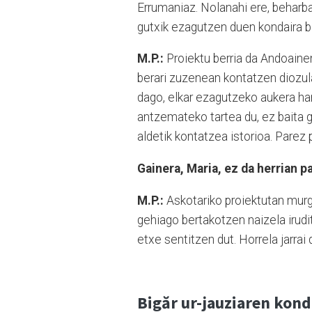
Errumaniaz. Nolanahi ere, beharbad
gutxik ezagutzen duen kondaira ba
M.P.:
Proiektu berria da Andoaine
berari zuzenean kontatzen diozul
dago, elkar ezagutzeko aukera hand
antzemateko tartea du, ez baita 
aldetik kontatzea istorioa. Parez 
Gainera, Maria, ez da herrian p
M.P.:
Askotariko proiektutan murgil
gehiago bertakotzen naizela irudi
etxe sentitzen dut. Horrela jarrai
Bigăr ur-jauziaren kond