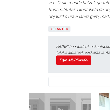
zen. Orain mende batzuk gertatut
transmititutako kontaketa da ur-
ur-jauziko ura edanez gero, mai
GIZARTEA
AIURRI hedabideak eskualdeko n
tokiko albisteak euskaraz lan
Egin AIURRIkide!