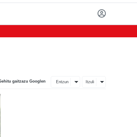
Gehitu gaitzazu Googlen
Entzun
Itzuli