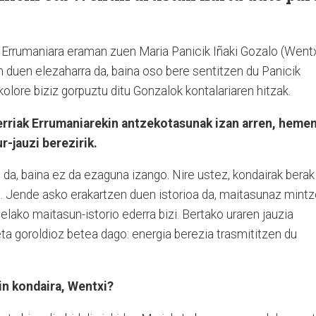
a, Errumaniara eraman zuen Maria Panicik Iñaki Gozalo (Wentx
n duen elezaharra da, baina oso bere sentitzen du Panicik
 kolore biziz gorpuztu ditu Gonzalok kontalariaren hitzak.
erriak Errumaniarekin antzekotasunak izan arren, heme
r-jauzi berezirik.
a, baina ez da ezaguna izango. Nire ustez, kondairak berak
ia. Jende asko erakartzen duen istorioa da, maitasunaz mint
elako maitasun-istorio ederra bizi. Bertako uraren jauzia
 eta goroldioz betea dago: energia berezia trasmititzen du
in kondaira, Wentxi?