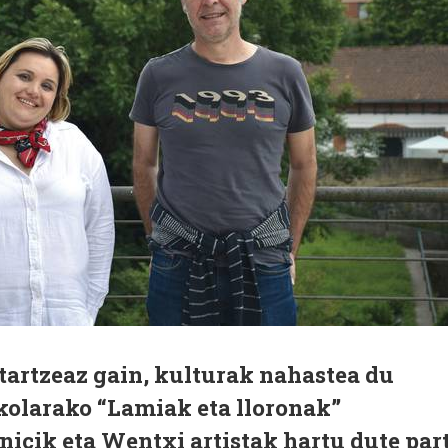
tartzeaz gain, kulturak nahastea du
kolarako “Lamiak eta lloronak”
icik eta Wentxi artistak hartu dute par