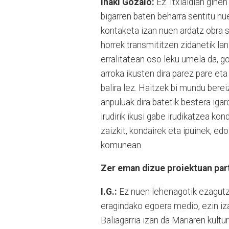
Iñaki Gozalo:
Ez. Itxialdian ginen
bigarren baten beharra sentitu nu
kontaketa izan nuen ardatz obra s
horrek transmititzen zidanetik lan
erralitatean oso leku umela da, go
arroka ikusten dira parez pare eta
balira lez. Haitzek bi mundu bereiz
anpuluak dira batetik bestera iga
irudirik ikusi gabe irudikatzea k
zaizkit, kondairek eta ipuinek, ed
komunean.
Zer eman dizue proiektuan par
I.G.:
Ez nuen lehenagotik ezagutze
eragindako egoera medio, ezin iza
Baliagarria izan da Mariaren kultu