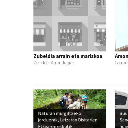
Zubeldia arrain eta mariskoa
Amona
Zizurkil
- Arrandegiak
Larrau
Naturan murgiltzeko
Bus
jarduerak, Leizaran Bisitarien
San
Etxearen eskutik
hon