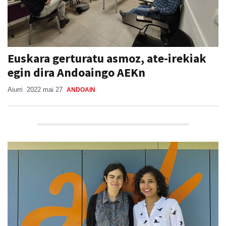
Euskara gerturatu asmoz, ate-irekiak
egin dira Andoaingo AEKn
Aiurri
2022 mai 27
ANDOAIN