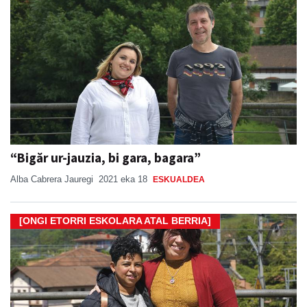
“Bigăr ur-jauzia, bi gara, bagara”
Alba Cabrera Jauregi
2021 eka 18
ESKUALDEA
[ONGI ETORRI ESKOLARA ATAL BERRIA]