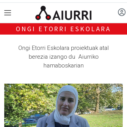
ONGI ETORRI ESKOLARA
Ongi Etorri Eskolara proiektuak atal
berezia izango du Aiurriko
hamaboskarian