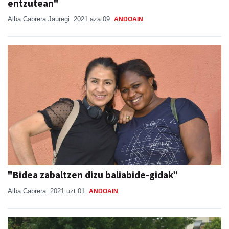
entzutean"
Alba Cabrera Jauregi
2021 aza 09
ANDOAIN
"Bidea zabaltzen dizu baliabide-gidak”
Alba Cabrera
2021 uzt 01
ANDOAIN