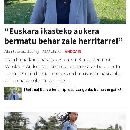
“Euskara ikasteko aukera
bermatu behar zaie herritarrei”
Alba Cabrera Jauregi
2022 abe 03
ANDOAIN
Orain hamarkada pasatxo etorri zen Kanza Zemmouri
Marokotik Andoainera bizitzera, eta euskarak bere arreta
hasieratik deitu bazuen ere, ez zen hura ikasten hasi alaba
zaharrena eskolaratu zen arte.
[Bideoa] Kanza belarriprest izango da, baina zergatik?