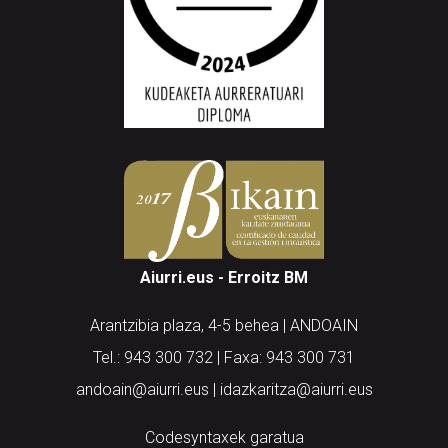
Aiurri.eus - Erroitz BM
Arantzibia plaza, 4-5 behea | ANDOAIN
Tel.: 943 300 732 | Faxa: 943 300 731
andoain@aiurri.eus | idazkaritza@aiurri.eus
Codesyntaxek garatua