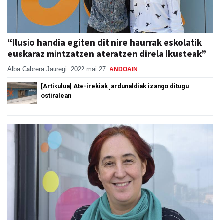
“Ilusio handia egiten dit nire haurrak eskolatik
euskaraz mintzatzen ateratzen direla ikusteak”
Alba Cabrera Jauregi
2022 mai 27
ANDOAIN
[Artikulua] Ate-irekiak jardunaldiak izango ditugu
ostiralean