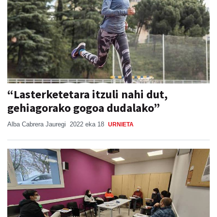
“Lasterketetara itzuli nahi dut,
gehiagorako gogoa dudalako”
Alba Cabrera Jauregi
2022 eka 18
URNIETA