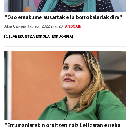
“Oso emakume ausartak eta borrokalariak dira”
Alba Cabrera Jauregi
2022 mar 20
ANDOAIN
[JABEKUNTZA ESKOLA: ESKUORRIA]
"Errumaniarekin oroitzen naiz Leitzaran erreka