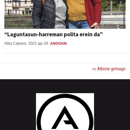
“Laguntasun-harreman polita erein da”
Alba Cabrera
2021 api 24
ANDOAIN
»» Albiste gehiago