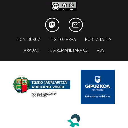
HONI BURUZ
LEGE OHARRA
PUBLIZITATEA
ARAUAK
HARREMANETARAKO
RSS