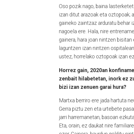
Oso pozik nago, baina lasterketeta
izan ditut arazoak eta oztopoak; 
gaineko zaintzaz arduratu behar i
nagoela ere. Hala, nire entrenamen
gainera, hara joan nintzen bisitan 
laguntzen izan nintzen ospitalean.
ustez, horrelako oztopoak izan ez
Horrez gain, 2020an konfinamend
zenbait hilabetetan, inork ez z
bizi izan zenuen garai hura?
Martxa berriro ere jada hartuta ne
Gerra piztu zen eta urtebete pasa
jarri harremanetan, basoan ezkut
Eta, orain, ez daukat nire familia