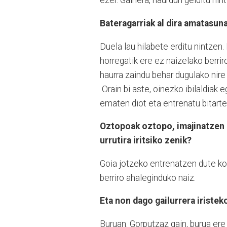
ezer. Gainera, haurdun gelditu nint
Bateragarriak al dira amatasuna
Duela lau hilabete erditu nintzen.
horregatik ere ez naizelako berrir
haurra zaindu behar dugulako nire
Orain bi aste, oinezko ibilaldiak eg
ematen diot eta entrenatu bitarte
Oztopoak oztopo, imajinatzen a
urrutira iritsiko zenik?
Goia jotzeko entrenatzen dute korr
berriro ahaleginduko naiz.
Eta non dago gailurrera iristek
Buruan. Gorputzaz gain, burua ere