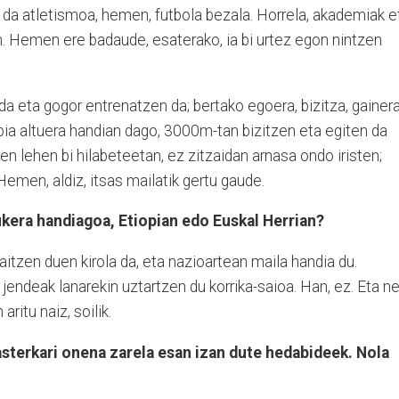
 da atletismoa, hemen, futbola bezala. Horrela, akademiak e
n. Hemen ere badaude, esaterako, ia bi urtez egon nintzen
da eta gogor entrenatzen da; bertako egoera, bizitza, gainera
opia altuera handian dago, 3000m-tan bizitzen eta egiten da
zen lehen bi hilabeteetan, ez zitzaidan arnasa ondo iristen;
Hemen, aldiz, itsas mailatik gertu gaude.
kera handiagoa, Etiopian edo Euskal Herrian?
raitzen duen kirola da, eta nazioartean maila handia du.
endeak lanarekin uztartzen du korrika-saioa. Han, ez. Eta n
itu naiz, soilik.
sterkari onena zarela esan izan dute hedabideek. Nola