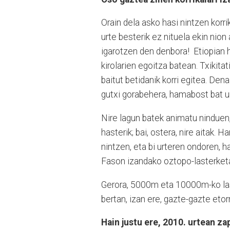
Orain dela asko hasi nintzen korri
urte besterik ez nituela ekin nion
igarotzen den denbora! Etiopian ha
kirolarien egoitza batean. Txikita
baitut betidanik korri egitea. Den
gutxi gorabehera, hamabost bat ur
Nire lagun batek animatu ninduen,
hasterik; bai, ostera, nire aitak.
nintzen, eta bi urteren ondoren, 
Fason izandako oztopo-lasterket
Gerora, 5000m eta 10000m-ko last
bertan, izan ere, gazte-gazte etorr
Hain justu ere, 2010. urtean z