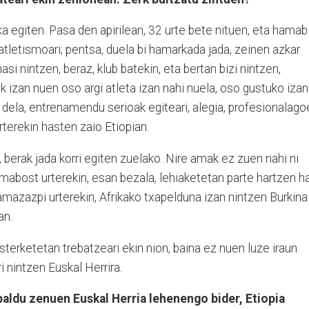
ka egiten. Pasa den apirilean, 32 urte bete nituen, eta hamab
 atletismoari; pentsa, duela bi hamarkada jada, zeinen azkar
si nintzen, beraz, klub batekin, eta bertan bizi nintzen,
tik izan nuen oso argi atleta izan nahi nuela, oso gustuko izan
a dela, entrenamendu serioak egiteari, alegia, profesionalagoe
terekin hasten zaio Etiopian.
 berak jada korri egiten zuelako. Nire amak ez zuen nahi ni
 Hamabost urterekin, esan bezala, lehiaketetan parte hartzen h
hamazazpi urterekin, Afrikako txapelduna izan nintzen Burkina
an.
erketetan trebatzeari ekin nion, baina ez nuen luze iraun
i nintzen Euskal Herrira.
apaldu zenuen Euskal Herria lehenengo bider, Etiopia