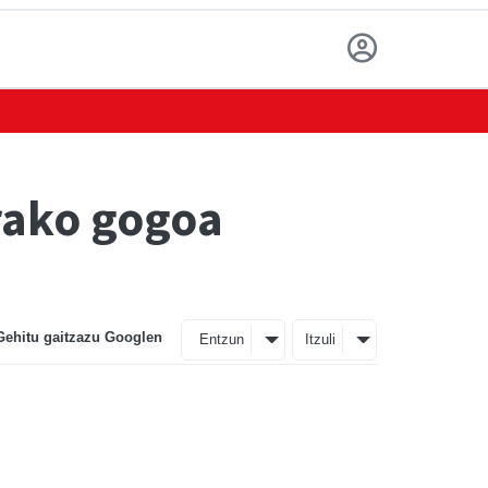
orako gogoa
Gehitu gaitzazu Googlen
Entzun
Itzuli