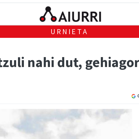
URNIETA
tzuli nahi dut, gehiag