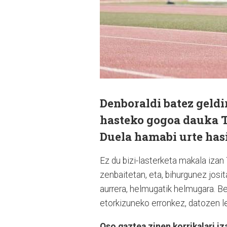
Denboraldi batez geldir
hasteko gogoa dauka Tr
Duela hamabi urte hasi
Ez du bizi-lasterketa makala izan
zenbaitetan, eta, bihurgunez josit
aurrera, helmugatik helmugara. Ber
etorkizuneko erronkez, datozen ler
Oso gaztea zinen korrikalari iz