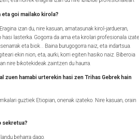
zen, eta horrek eragina izan du nire ibilbide profesionalean.
 eta goi mailako kirola?
 Eragina izan du, nire kasuan, amatasunak kirol-jardueran,
o hasi lasterka. Gogorra da ama eta kirolari profesionala izate
 senarrak eta biok… Baina burugogorra naiz, eta indartsua.
iteari ekin nion, eta, aurki, korri egiten hasiko naiz. Biberoia
an nire bikotekideak zaintzen du haurra.
l zuen hamabi urterekin hasi zen Trihas Gebrek hain
ikalari guztiek Etiopian, onenak izateko. Nire kasuan, orain
o sekretua?
 landu beharra dago.