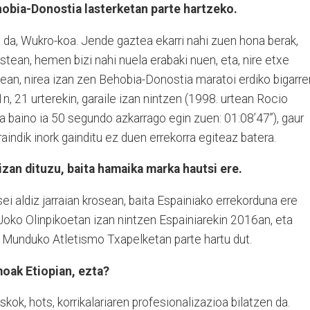
obia-Donostia lasterketan parte hartzeko.
oa da, Wukro-koa. Jende gaztea ekarri nahi zuen hona berak,
i ostean, hemen bizi nahi nuela erabaki nuen, eta, nire etxe
tean, nirea izan zen Behobia-Donostia maratoi erdiko bigarre
n, 21 urterekin, garaile izan nintzen (1998. urtean Rocio
 baino ia 50 segundo azkarrago egin zuen: 01:08’47”), gaur
aindik inork gainditu ez duen errekorra egiteaz batera.
izan dituzu, baita hamaika marka hautsi ere.
ei aldiz jarraian krosean, baita Espainiako errekorduna ere
Joko Olinpikoetan izan nintzen Espainiarekin 2016an, eta
 Munduko Atletismo Txapelketan parte hartu dut.
moak Etiopian, ezta?
kok, hots, korrikalariaren profesionalizazioa bilatzen da.