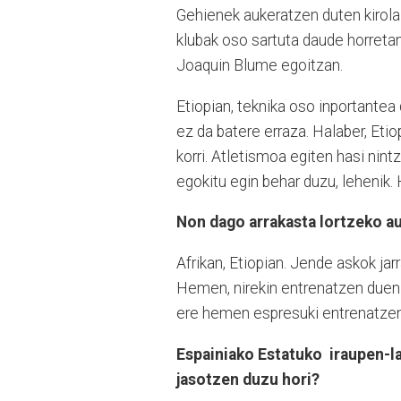
Gehienek aukeratzen duten kirola
klubak oso sartuta daude horreta
Joaquin Blume egoitzan.
Etiopian, teknika oso inportantea 
ez da batere erraza. Halaber, Eti
korri. Atletismoa egiten hasi nint
egokitu egin behar duzu, lehenik. 
Non dago arrakasta lortzeko au
Afrikan, Etiopian. Jende askok jar
Hemen, nirekin entrenatzen duen j
ere hemen espresuki entrenatzen ar
Espainiako Estatuko iraupen-la
jasotzen duzu hori?