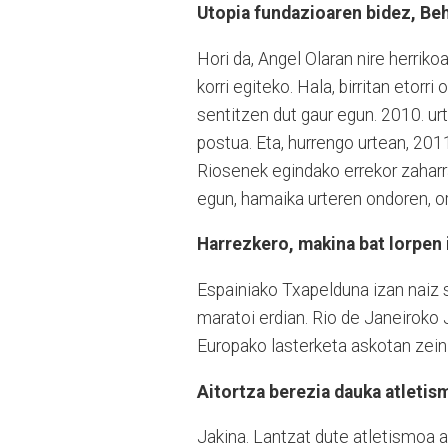
Utopia fundazioaren bidez, Beh
Hori da, Angel Olaran nire herrik
korri egiteko. Hala, birritan etorr
sentitzen dut gaur egun. 2010. ur
postua. Eta, hurrengo urtean, 2011
Riosenek egindako errekor zaharra
egun, hamaika urteren ondoren, or
Harrezkero, makina bat lorpen 
Espainiako Txapelduna izan naiz s
maratoi erdian. Rio de Janeiroko 
Europako lasterketa askotan zein
Aitortza berezia dauka atletis
Jakina. Lantzat dute atletismoa as