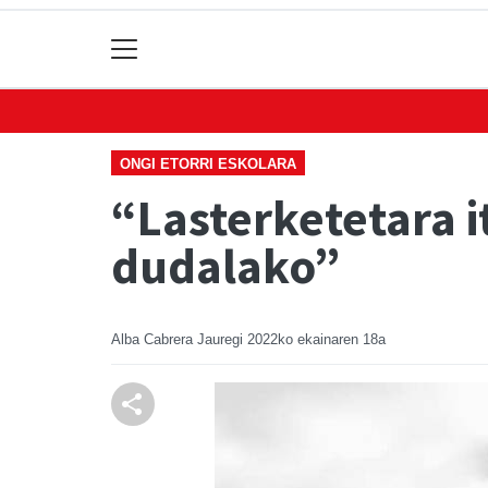
ONGI ETORRI ESKOLARA
“Lasterketetara i
dudalako”
Alba Cabrera Jauregi
2022ko ekainaren 18a