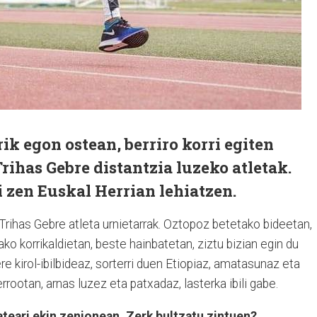
ik egon ostean, berriro korri egiten
ihas Gebre distantzia luzeko atletak.
 zen Euskal Herrian lehiatzen.
 Trihas Gebre atleta urnietarrak. Oztopoz betetako bideetan,
ako korrikaldietan, beste hainbatetan, ziztu bizian egin du
e kirol-ibilbideaz, sorterri duen Etiopiaz, amatasunaz eta
rootan, arnas luzez eta patxadaz, lasterka ibili gabe.
ateari ekin zenionean. Zerk bultzatu zintuen?