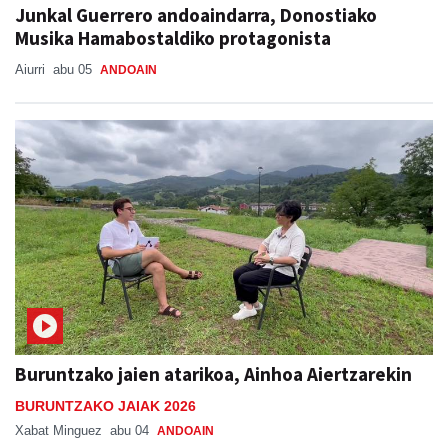
Junkal Guerrero andoaindarra, Donostiako
Musika Hamabostaldiko protagonista
Aiurri
abu 05
ANDOAIN
Buruntzako jaien atarikoa, Ainhoa Aiertzarekin
BURUNTZAKO JAIAK 2026
Xabat Minguez
abu 04
ANDOAIN