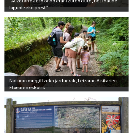
"Auzotarrek oso ondo erantzuten dute, beti daude
laguntzeko prest"
Naturan murgiltzeko jarduerak, Leizaran Bisitarien
Etxearen eskutik