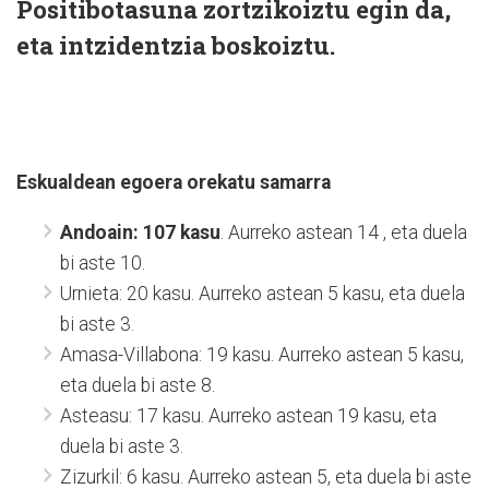
Positibotasuna zortzikoiztu egin da,
eta intzidentzia boskoiztu.
Eskualdean egoera orekatu samarra
Andoain: 107 kasu
. Aurreko astean 14 , eta duela
bi aste 10.
Urnieta: 20 kasu. Aurreko astean 5 kasu, eta duela
bi aste 3.
Amasa-Villabona: 19 kasu. Aurreko astean 5 kasu,
eta duela bi aste 8.
Asteasu: 17 kasu. Aurreko astean 19 kasu, eta
duela bi aste 3.
Zizurkil: 6 kasu. Aurreko astean 5, eta duela bi aste