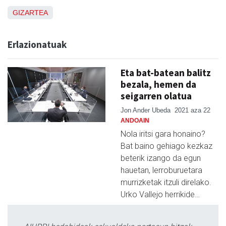
GIZARTEA
Erlazionatuak
Eta bat-batean balitz
bezala, hemen da
seigarren olatua
Jon Ander Ubeda
2021 aza 22
ANDOAIN
Nola iritsi gara honaino?
Bat baino gehiago kezkaz
beterik izango da egun
hauetan, lerroburuetara
murrizketak itzuli direlako.
Urko Vallejo herrikide…