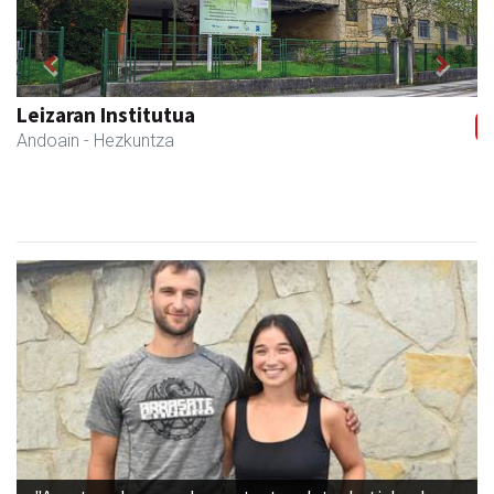
Previous
Next
Leizaran Institutua
Andoain
- Hezkuntza