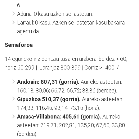
6.
Aduna: 0 kasu azken sei astetan.
Larraul: 0 kasu. Azken sei astetan kasu bakarra
agertu da.
Semaforoa
14 eguneko inzidentzia tasaren arabera: berdez < 60,
horiz 60-299 | Laranjaz 300-399 | Gorriz >=400. /
Andoain: 807,31 (gorria).
Aurreko asteetan:
160,13; 80,06; 66,72; 66,72; 33,36 (berdea).
Gipuzkoa 510,37 (gorria).
Aurreko asteetan:
174,33; 116,45; 93,14; 73,15 (horia).
Amasa-Villabona: 405,61 (gorria).
Aurreko
asteetan: 219,71; 202,81; 135,20; 67,60; 33,80
(berdea).