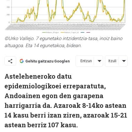
©Urko Vallejo. 7 egunetako intzidentzia-tasa, inoiz baino
altuagoa. Eta 14 egunetakoa, bidean.
Entzun
Itzuli
Gehitu gaitzazu Googlen
Asteleheneroko datu
epidemiologikoei erreparatuta,
Andoainen egon den garapena
harrigarria da. Azaroak 8-14ko astean
14 kasu berri izan ziren, azaroak 15-21
astean berriz 107 kasu.