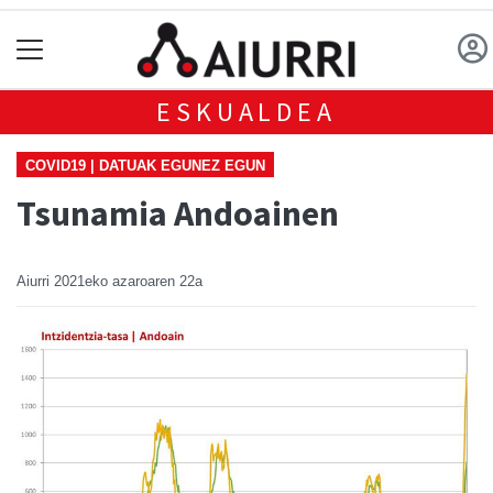
ESKUALDEA
COVID19 | DATUAK EGUNEZ EGUN
Tsunamia Andoainen
Aiurri
2021eko azaroaren 22a