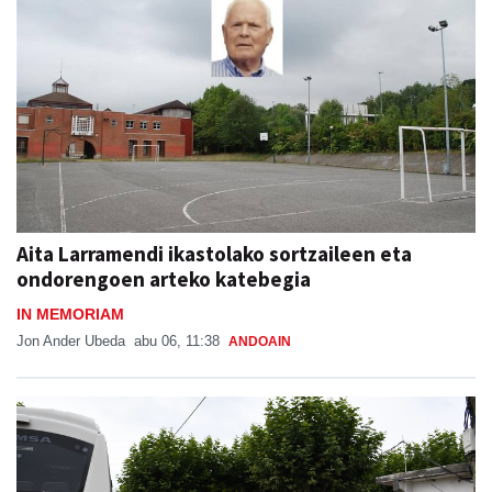
Aita Larramendi ikastolako sortzaileen eta
ondorengoen arteko katebegia
IN MEMORIAM
Jon Ander Ubeda
abu 06, 11:38
ANDOAIN