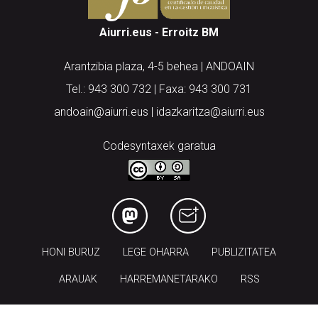
Aiurri.eus - Erroitz BM
Arantzibia plaza, 4-5 behea | ANDOAIN
Tel.: 943 300 732 | Faxa: 943 300 731
andoain@aiurri.eus | idazkaritza@aiurri.eus
Codesyntaxek garatua
HONI BURUZ
LEGE OHARRA
PUBLIZITATEA
ARAUAK
HARREMANETARAKO
RSS