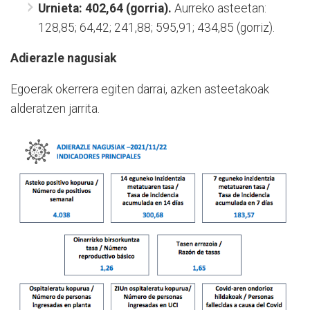
Urnieta: 402,64 (gorria).
Aurreko asteetan:
128,85; 64,42; 241,88; 595,91; 434,85 (gorriz).
Adierazle nagusiak
Egoerak okerrera egiten darrai, azken asteetakoak
alderatzen jarrita.