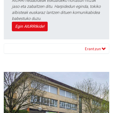
AIURRI hedabideak eskualdeko nortasun hitzak
jaso eta zabaltzen ditu. Harpidedun eginda, tokiko
albisteak euskaraz lantzen dituen komunikabidea
babestuko duzu.
Egin AIURRIkide!
Erantzun