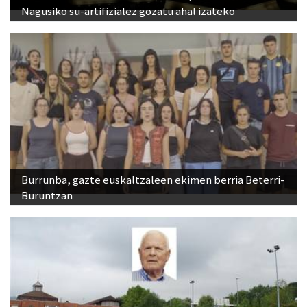
Nagusiko su-artifizialez gozatu ahal izateko
Burrunba, gazte euskaltzaleen ekimen berria Beterri-
Buruntzan