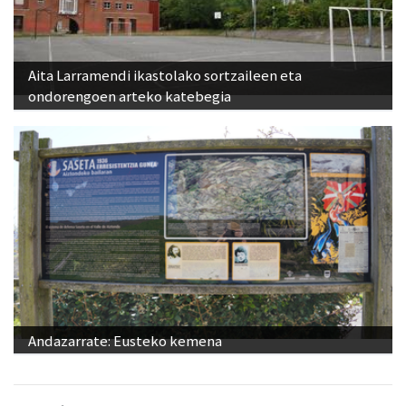
Aita Larramendi ikastolako sortzaileen eta
ondorengoen arteko katebegia
Andazarrate: Eusteko kemena