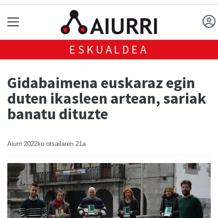
ESKUALDEA
Gidabaimena euskaraz egin
duten ikasleen artean, sariak
banatu dituzte
Aiurri
2022ko otsailaren 21a