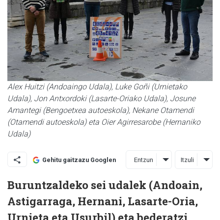
Alex Huitzi (Andoaingo Udala), Luke Goñi (Urnietako
Udala), Jon Antxordoki (Lasarte-Oriako Udala), Josune
Amantegi (Bengoetxea autoeskola), Nekane Otamendi
(Otamendi autoeskola) eta Oier Agirresarobe (Hernaniko
Udala)
Entzun
Itzuli
Gehitu gaitzazu Googlen
Buruntzaldeko sei udalek (Andoain,
Astigarraga, Hernani, Lasarte-Oria,
Urnieta eta Usurbil) eta bederatzi