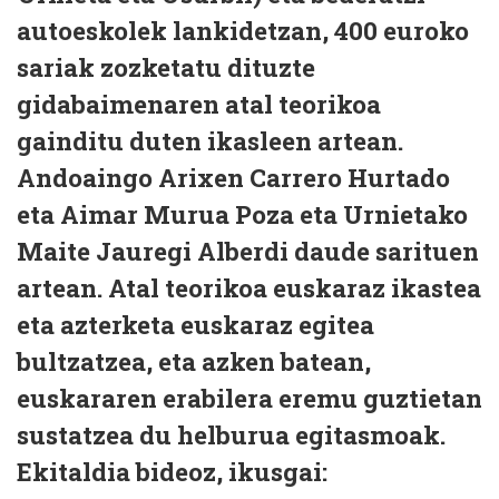
autoeskolek lankidetzan, 400 euroko
sariak zozketatu dituzte
gidabaimenaren atal teorikoa
gainditu duten ikasleen artean.
Andoaingo Arixen Carrero Hurtado
eta Aimar Murua Poza eta Urnietako
Maite Jauregi Alberdi daude sarituen
artean. Atal teorikoa euskaraz ikastea
eta azterketa euskaraz egitea
bultzatzea, eta azken batean,
euskararen erabilera eremu guztietan
sustatzea du helburua egitasmoak.
Ekitaldia bideoz, ikusgai: