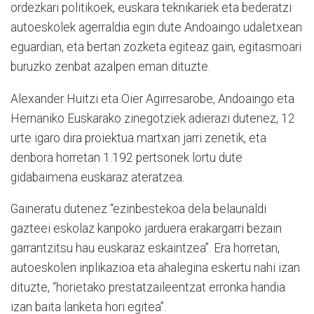
ordezkari politikoek, euskara teknikariek eta bederatzi
autoeskolek agerraldia egin dute Andoaingo udaletxean
eguardian, eta bertan zozketa egiteaz gain, egitasmoari
buruzko zenbat azalpen eman dituzte.
Alexander Huitzi eta Oier Agirresarobe, Andoaingo eta
Hernaniko Euskarako zinegotziek adierazi dutenez, 12
urte igaro dira proiektua martxan jarri zenetik, eta
denbora horretan 1.192 pertsonek lortu dute
gidabaimena euskaraz ateratzea.
Gaineratu dutenez “ezinbestekoa dela belaunaldi
gazteei eskolaz kanpoko jarduera erakargarri bezain
garrantzitsu hau euskaraz eskaintzea”. Era horretan,
autoeskolen inplikazioa eta ahalegina eskertu nahi izan
dituzte, “horietako prestatzaileentzat erronka handia
izan baita lanketa hori egitea”.