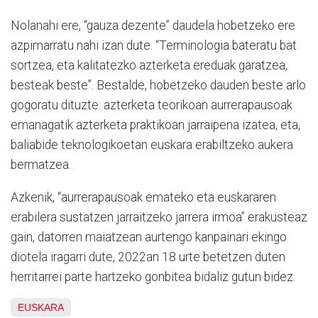
Nolanahi ere, “gauza dezente” daudela hobetzeko ere
azpimarratu nahi izan dute. “Terminologia bateratu bat
sortzea, eta kalitatezko azterketa ereduak garatzea,
besteak beste”. Bestalde, hobetzeko dauden beste arlo
gogoratu dituzte: azterketa teorikoan aurrerapausoak
emanagatik azterketa praktikoan jarraipena izatea, eta,
baliabide teknologikoetan euskara erabiltzeko aukera
bermatzea.
Azkenik, “aurrerapausoak emateko eta euskararen
erabilera sustatzen jarraitzeko jarrera irmoa” erakusteaz
gain, datorren maiatzean aurtengo kanpainari ekingo
diotela iragarri dute, 2022an 18 urte betetzen duten
herritarrei parte hartzeko gonbitea bidaliz gutun bidez.
EUSKARA