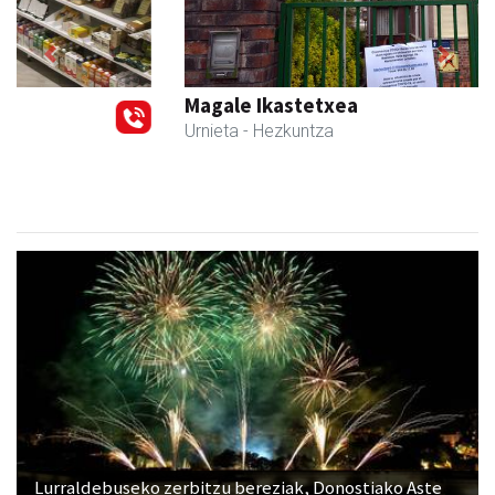
Previous
Next
Magale Ikastetxea
Urnieta
- Hezkuntza
Lurraldebuseko zerbitzu bereziak, Donostiako Aste