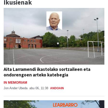
Ikusienak
Aita Larramendi ikastolako sortzaileen eta
ondorengoen arteko katebegia
IN MEMORIAM
Jon Ander Ubeda
abu 06, 11:38
ANDOAIN