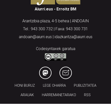
Aiurri.eus - Erroitz BM
Arantzibia plaza, 4-5 behea | ANDOAIN
Tel.: 943 300 732 | Faxa: 943 300 731
andoain@aiurri.eus | idazkaritza@aiurri.eus
Codesyntaxek garatua
HONI BURUZ
LEGE OHARRA
PUBLIZITATEA
ARAUAK
HARREMANETARAKO
RSS