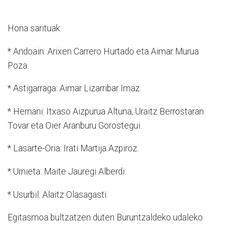
Hona sarituak:
* Andoain: Arixen Carrero Hurtado eta Aimar Murua
Poza.
* Astigarraga: Aimar Lizarribar Imaz.
* Hernani: Itxaso Aizpurua Altuna, Uraitz Berrostaran
Tovar eta Oier Aranburu Gorostegui.
* Lasarte-Oria: Irati Martija Azpiroz.
* Urnieta: Maite Jauregi Alberdi.
* Usurbil: Alaitz Olasagasti.
Egitasmoa bultzatzen duten Buruntzaldeko udaleko