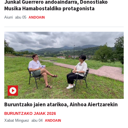
Junkal Guerrero andoaindarra, Donostiako
Musika Hamabostaldiko protagonista
Aiurri
abu 05
ANDOAIN
Buruntzako jaien atarikoa, Ainhoa Aiertzarekin
BURUNTZAKO JAIAK 2026
Xabat Minguez
abu 04
ANDOAIN