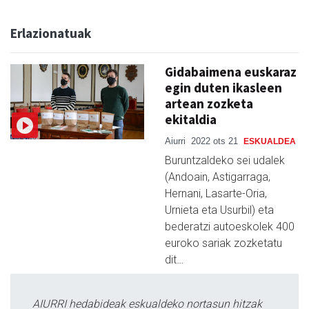
Erlazionatuak
Gidabaimena euskaraz
egin duten ikasleen
artean zozketa
ekitaldia
Aiurri
2022 ots 21
ESKUALDEA
Buruntzaldeko sei udalek
(Andoain, Astigarraga,
Hernani, Lasarte-Oria,
Urnieta eta Usurbil) eta
bederatzi autoeskolek 400
euroko sariak zozketatu
dit…
AIURRI hedabideak eskualdeko nortasun hitzak