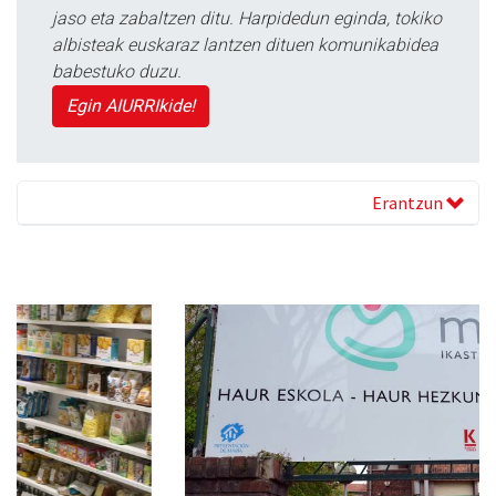
jaso eta zabaltzen ditu. Harpidedun eginda, tokiko
albisteak euskaraz lantzen dituen komunikabidea
babestuko duzu.
Egin AIURRIkide!
Erantzun