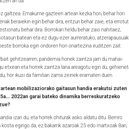
tzen ari da.
 ez galtzea. Emakume gazteen artean kezka hori, behar hori
nak beraiekin egin behar dira, entzun behar zaie, eta errotu
stionatu behar dira. Borrokari heldu behar zaio nahitaez,
sotasun batean eta ez dugu ezer aurreratuko, atzerapausuak
ste borroka egin ondoren hori onartezina iruditzen zait.
erbait gehitzearren, pandemia honek zaintza jarri du mahai-
gu etxean eta horrek zaintza lana areagotu egin du, gehiene
du, hor ikusi da familian zama zeinek eramaten duen.
izartean mobilizaziorako gaitasun handia erakutsi zuten
5a... 2022an garai bateko dinamika berreskuratzeko
izue?
ndia izan du, eta horrek ohiturak asko aldatu ditu. Berriro
a kosta egingo da, ez bakarrik azaroak 25 edo martxoak 8an,