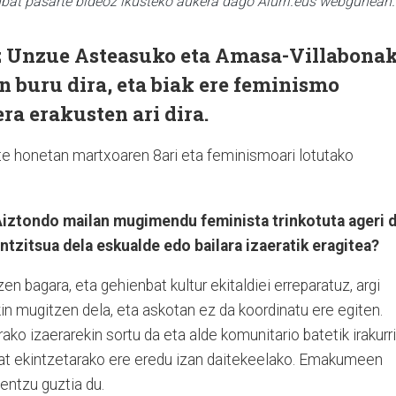
ainbat pasarte bideoz ikusteko aukera dago Aiurri.eus webgunean.
riz Unzue Asteasuko eta Amasa-Villabona
 buru dira, eta biak ere feminismo
era erakusten ari dira.
rte honetan martxoaren 8ari eta feminismoari lotutako
 Aiztondo mailan mugimendu feminista trinkotuta ageri d
ntzitsua dela eskualde edo bailara izaeratik eragitea?
tzen bagara, eta gehienbat kultur ekitaldiei erreparatuz, argi
kin mugitzen dela, eta askotan ez da koordinatu ere egiten.
ako izaerarekin sortu da eta alde komunitario batetik irakurr
bat ekintzetarako ere eredu izan daitekeelako. Emakumeen
ntzu guztia du.