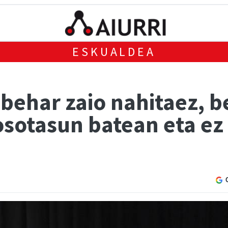
ESKUALDEA
behar zaio nahitaez, b
osotasun batean eta ez