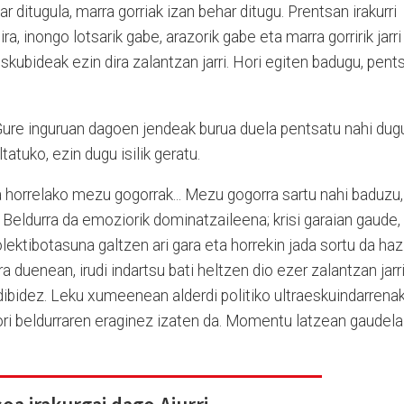
ditugula, marra gorriak izan behar ditugu. Prentsan irakurri
ra, inongo lotsarik gabe, arazorik gabe eta marra gorririk jarri
eskubideak ezin dira zalantzan jarri. Hori egiten badugu, pent
 Gure inguruan dagoen jendeak burua duela pentsatu nahi dug
atuko, ezin dugu isilik geratu.
ra horrelako mezu gogorrak... Mezu gogorra sartu nahi baduzu,
. Beldurra da emoziorik dominatzaileena; krisi garaian gaude,
olektibotasuna galtzen ari gara eta horrekin jada sortu da haz
a duenean, irudi indartsu bati heltzen dio ezer zalantzan jarr
dibidez. Leku xumeenean alderdi politiko ultraeskuindarrena
 hori beldurraren eraginez izaten da. Momentu latzean gaudela