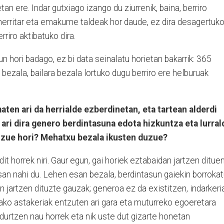
an ere. Indar gutxiago izango du ziurrenik, baina, berriro
 herritar eta emakume taldeak hor daude, ez dira desagertuk
riro aktibatuko dira.
un hori badago, ez bi data seinalatu horietan bakarrik: 365
 bezala, bailara bezala lortuko dugu berriro ere helburuak
aten ari da herrialde ezberdinetan, eta tartean alderdi
 ari dira genero berdintasuna edota hizkuntza eta lurral
uzue hori? Mehatxu bezala ikusten duzue?
it horrek niri. Gaur egun, gai horiek eztabaidan jartzen ditue
san nahi du. Lehen esan bezala, berdintasun gaiekin borroka
n jartzen dituzte gauzak; generoa ez da existitzen, indarkeri
elako astakeriak entzuten ari gara eta muturreko egoeretara
ldurtzen nau horrek eta nik uste dut gizarte honetan