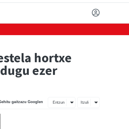
estela hortxe
 dugu ezer
Gehitu gaitzazu Googlen
Entzun
Itzuli