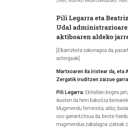
ziren, Aiurriko elkarrizketarako. H
Pili Legarra eta Beat
Udal administrazioaren
aktiboaren aldeko jarr
[Elkarrizketa sakonagoa da, pasa
aztergaiak]
Martxoaren 8a iristear da, eta
Zergatik iruditzen zaizue garra
Pili Legarra:
Ekitaldiei begira jar
ikusten da herri bakoitza bereare
Mugimendu feminista, aldiz, bailar
oso garrantzitsua da, beste hain
mugimendua zabalagoa izateak ze