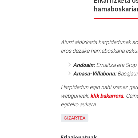
Elkarrizketa o
hamaboskaria
Aiurri aldizkaria harpidedunek s
eros dezake hamaboskaria eskua
Andoain:
Ernaitza eta Stop
Amasa-Villabona:
Basajaun
Harpidedun egin nahi izanez ger
webguneak,
klik bakarrera.
Gaine
egiteko aukera.
GIZARTEA
Erlazionatuak