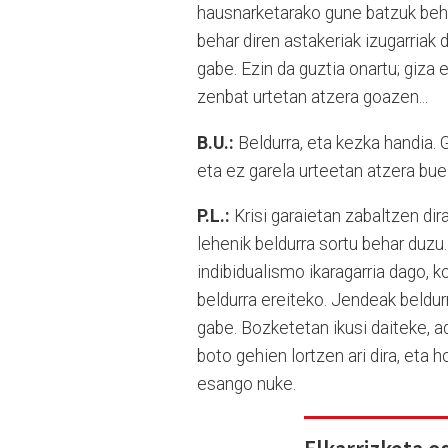
hausnarketarako gune batzuk behar 
behar diren astakeriak izugarriak di
gabe. Ezin da guztia onartu; giza 
zenbat urtetan atzera goazen...
B.U.:
Beldurra, eta kezka handia.
eta ez garela urteetan atzera buelt
P.L.:
Krisi garaietan zabaltzen di
lehenik beldurra sortu behar duzu
indibidualismo ikaragarria dago, k
beldurra ereiteko. Jendeak beldurr
gabe. Bozketetan ikusi daiteke, a
boto gehien lortzen ari dira, eta
esango nuke.