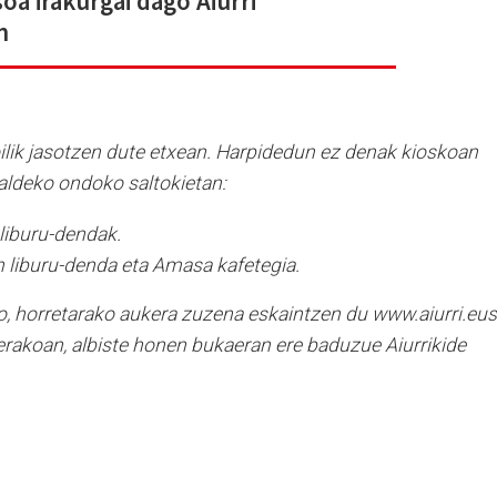
soa irakurgai dago Aiurri
n
oilik jasotzen dute etxean. Harpidedun ez denak kioskoan
ldeko ondoko saltokietan:
 liburu-dendak.
 liburu-denda eta Amasa kafetegia.
o, horretarako aukera zuzena eskaintzen du www.aiurri.eus
rakoan, albiste honen bukaeran ere baduzue Aiurrikide