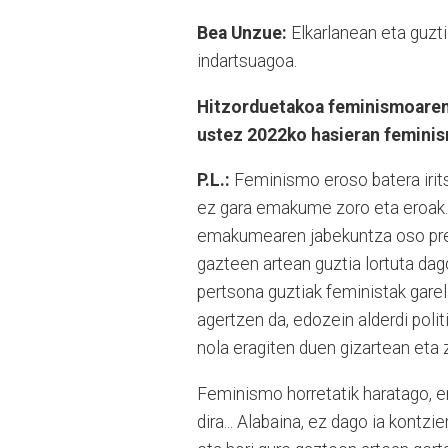
Bea Unzue:
Elkarlanean eta guzt
indartsuagoa.
Hitzorduetakoa feminismoaren 
ustez 2022ko hasieran femini
P.L.:
Feminismo eroso batera iritsi
ez gara emakume zoro eta eroak.
emakumearen jabekuntza oso pres
gazteen artean guztia lortuta dag
pertsona guztiak feministak gare
agertzen da, edozein alderdi poli
nola eragiten duen gizartean eta 
Feminismo horretatik haratago, er
dira... Alabaina, ez dago ia kontzi