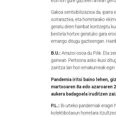
eta hori gure gazteen artean gerta
Gakoa sentsibilizazioa da, iparra
sorraraztea, eta horretarako ekime
geratu diren hainbat kontzeptu kue
bestela hortxe geratuko gara ero
emango ditugu gazteengan. Hainbe
B.U.:
Arrazoi osoa du Pilik. Eta z
gainean. Pertsona asko ikusi ditu
zaintza lan hori emakumeak egin 
Pandemia iritsi baino lehen, g
martxoaren 8a edo azaroaren 2
aukera badagoela iruditzen za
P.L.:
Bi urteko pandemiak eragin ha
kolektibotasun horretara itzultze