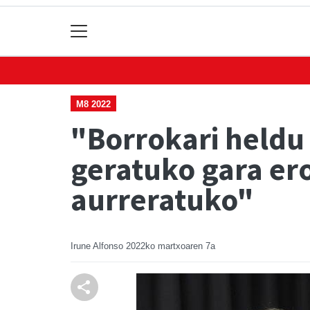
M8 2022
"Borrokari heldu 
geratuko gara er
aurreratuko"
Irune Alfonso
2022ko martxoaren 7a