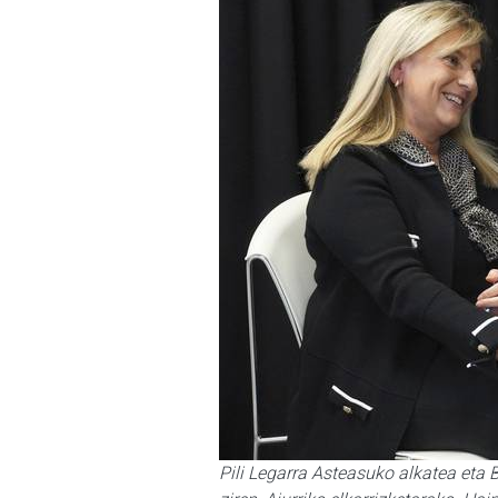
Pili Legarra Asteasuko alkatea eta