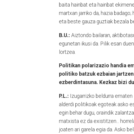
baita hainbat eta hainbat ekimenet
martxan jarriko da, hazia badago;
eta beste gauza guztiak bezala ber
B.U.:
Aiztondo bailaran, aktibotas
egunetan ikusi da. Pilik esan duen
lortzea.
Politikan polarizazio handia em
politiko batzuk ezbaian jartzen
ezberdintasuna. Kezkaz bizi d
P.L.:
Izugarrizko beldurra ematen d
alderdi politikoak egoteak asko e
egin behar dugu, oraindik zalantza
matxista ez da existitzen... horr
joaten ari garela egia da. Asko be