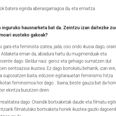
iok batera eginda aberasgarriagoa da, eta emaitza
inguruko hausnarketa bat da. Zeintzu izan daitezke zu
smoari eusteko gakoak?
 gara eta feminista izatea, jada, oso ondo ikusia dago; orain
 Aldaketa eman da, abiadura hartu du mugimenduak eta
ente dago. Beldur naiz: geroz eta gehiago sumatzen dut
oen sentsazioa ikustea. Ez dago borrokatu beharrik, izan ere,
la suposatzen baita; edozein egitarauetan feminismo hitza
tikotan feminismoa hor dago… baina, beste gauza bat da horr
zer ekintza burutzen diren.
realitatea dago. Oraindik bortxaketak daude eta filmatu egit
entziarik filmatutako bortxaketa horiek ikustea gaizki dagoeni