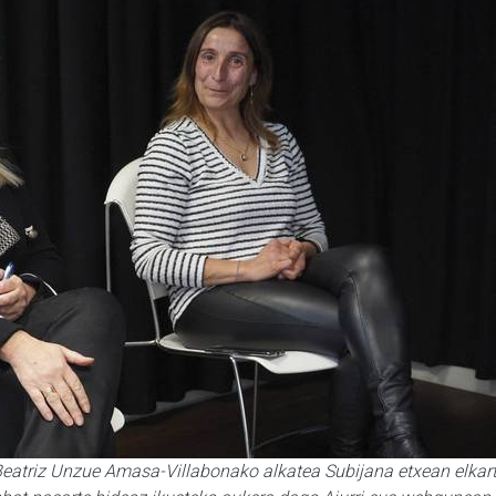
 Beatriz Unzue Amasa-Villabonako alkatea Subijana etxean elkar