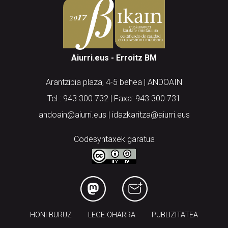
Aiurri.eus - Erroitz BM
Arantzibia plaza, 4-5 behea | ANDOAIN
Tel.: 943 300 732 | Faxa: 943 300 731
andoain@aiurri.eus | idazkaritza@aiurri.eus
Codesyntaxek garatua
HONI BURUZ
LEGE OHARRA
PUBLIZITATEA