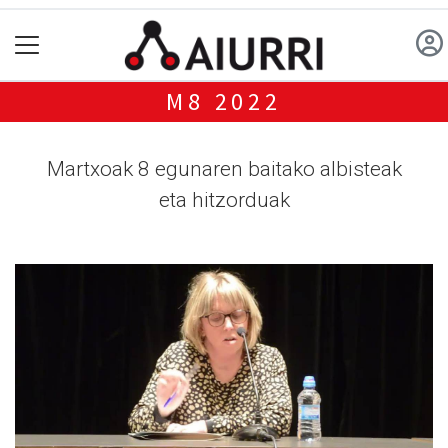
M8 2022
Martxoak 8 egunaren baitako albisteak
eta hitzorduak