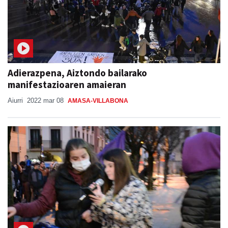
Adierazpena, Aiztondo bailarako
manifestazioaren amaieran
Aiurri
2022 mar 08
AMASA-VILLABONA