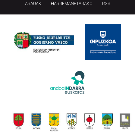
ARAUAK
HARREMANETARAKO
RSS