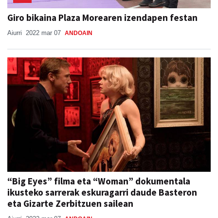
Giro bikaina Plaza Morearen izendapen festan
Aiurri
2022 mar 07
ANDOAIN
“Big Eyes” filma eta “Woman” dokumentala
ikusteko sarrerak eskuragarri daude Basteron
eta Gizarte Zerbitzuen sailean