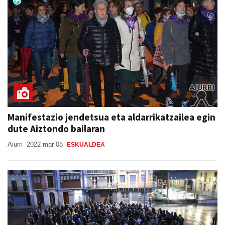
Manifestazio jendetsua eta aldarrikatzailea egin
dute Aiztondo bailaran
Aiurri
2022 mar 08
ESKUALDEA