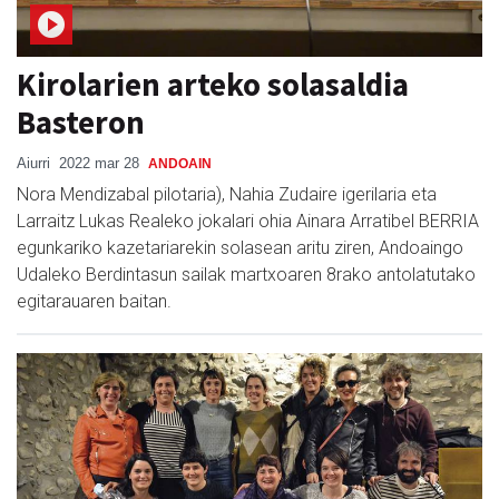
Kirolarien arteko solasaldia
Basteron
Aiurri
2022 mar 28
ANDOAIN
Nora Mendizabal pilotaria), Nahia Zudaire igerilaria eta
Larraitz Lukas Realeko jokalari ohia Ainara Arratibel BERRIA
egunkariko kazetariarekin solasean aritu ziren, Andoaingo
Udaleko Berdintasun sailak martxoaren 8rako antolatutako
egitarauaren baitan.