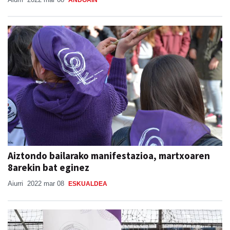
Aiztondo bailarako manifestazioa, martxoaren
8arekin bat eginez
Aiurri
2022 mar 08
ESKUALDEA