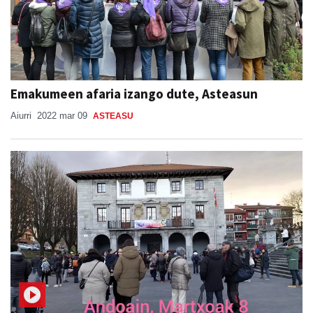
Emakumeen afaria izango dute, Asteasun
Aiurri
2022 mar 09
ASTEASU