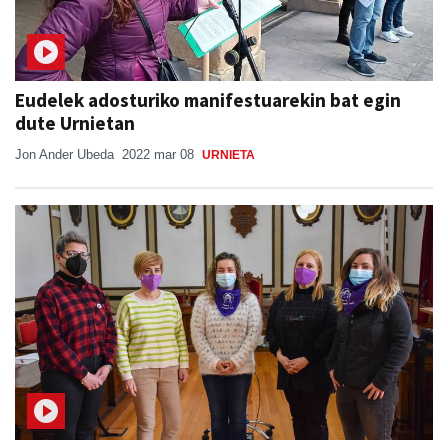
Eudelek adosturiko manifestuarekin bat egin
dute Urnietan
Jon Ander Ubeda
2022 mar 08
URNIETA