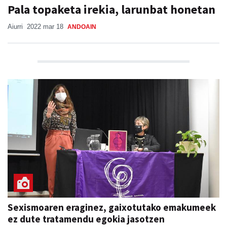
Pala topaketa irekia, larunbat honetan
Aiurri
2022 mar 18
ANDOAIN
Sexismoaren eraginez, gaixotutako emakumeek
ez dute tratamendu egokia jasotzen