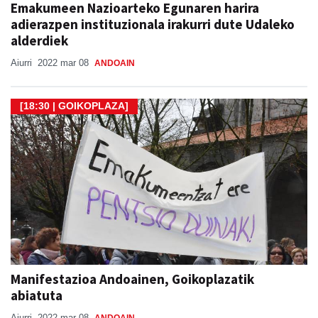
Emakumeen Nazioarteko Egunaren harira
adierazpen instituzionala irakurri dute Udaleko
alderdiek
Aiurri
2022 mar 08
ANDOAIN
[18:30 | GOIKOPLAZA]
Manifestazioa Andoainen, Goikoplazatik
abiatuta
Aiurri
2022 mar 08
ANDOAIN