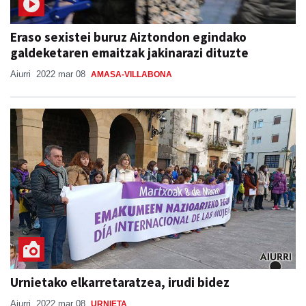
Eraso sexistei buruz Aiztondon egindako
galdeketaren emaitzak jakinarazi dituzte
Aiurri
2022 mar 08
AMASA-VILLABONA
Urnietako elkarretaratzea, irudi bidez
Aiurri
2022 mar 08
URNIETA