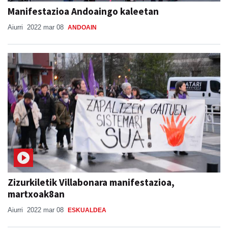
Manifestazioa Andoaingo kaleetan
Aiurri
2022 mar 08
ANDOAIN
Zizurkiletik Villabonara manifestazioa,
martxoak8an
Aiurri
2022 mar 08
ESKUALDEA