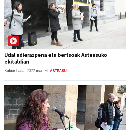
Udal adierazpena eta bertsoak Asteasuko
ekitaldian
Xabier Lasa
2022 mar 08
ASTEASU