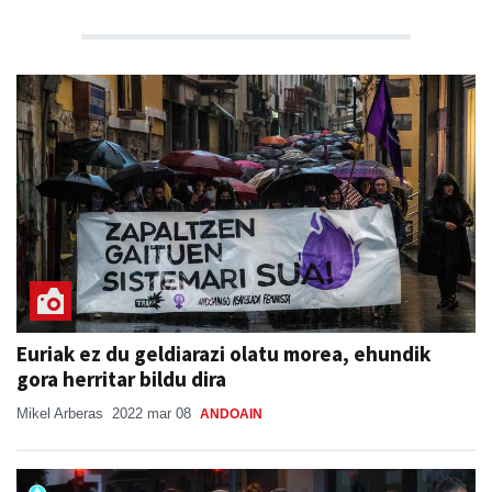
Euriak ez du geldiarazi olatu morea, ehundik
gora herritar bildu dira
Mikel Arberas
2022 mar 08
ANDOAIN