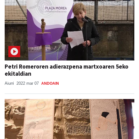
Petri Romeroren adierazpena martxoaren 5eko
ekitaldian
Aiurri
2022 mar 07
ANDOAIN