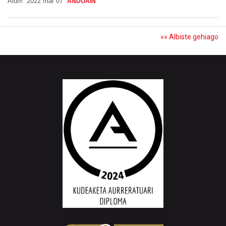
Aiurri
2022 mar 07
ANDOAIN
»» Albiste gehiago