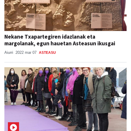
Nekane Txapartegiren idazlanak eta
margolanak, egun hauetan Asteasun ikusgai
Aiurri
2022 mar 07
ASTEASU