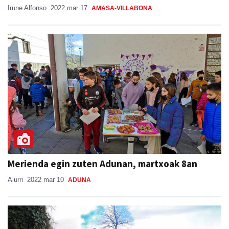
Irune Alfonso
2022 mar 17
AMASA-VILLABONA
Merienda egin zuten Adunan, martxoak 8an
Aiurri
2022 mar 10
ADUNA