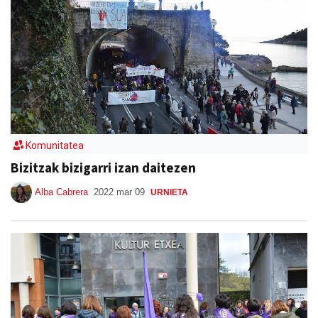
Komunitatea
Bizitzak bizigarri izan daitezen
Alba Cabrera
2022 mar 09
URNIETA