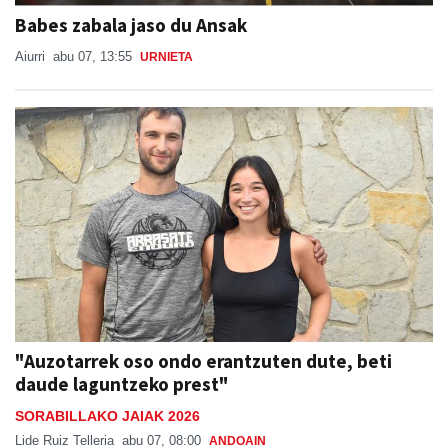
Babes zabala jaso du Ansak
Aiurri
abu 07, 13:55
URNIETA
"Auzotarrek oso ondo erantzuten dute, beti
daude laguntzeko prest"
SORABILLAKO JAIAK 2026
Lide Ruiz Telleria
abu 07, 08:00
ANDOAIN