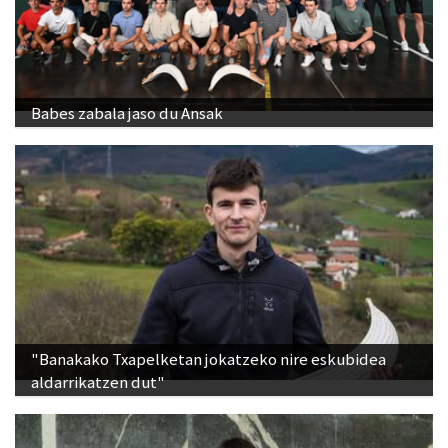
Babes zabala jaso du Ansak
"Banakako Txapelketan jokatzeko nire eskubidea
aldarrikatzen dut"