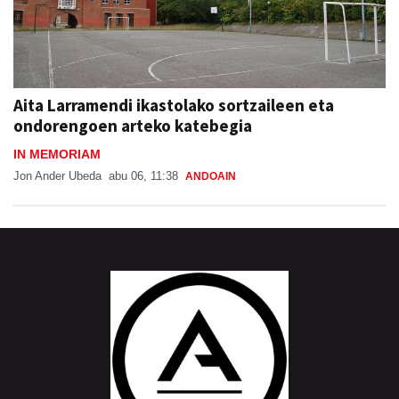
Aita Larramendi ikastolako sortzaileen eta
ondorengoen arteko katebegia
IN MEMORIAM
Jon Ander Ubeda
abu 06, 11:38
ANDOAIN