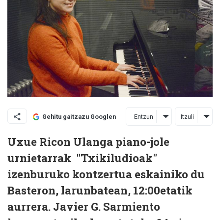
Entzun
Itzuli
Gehitu gaitzazu Googlen
Uxue Ricon Ulanga piano-jole
urnietarrak "Txikiludioak"
izenburuko kontzertua eskainiko du
Basteron, larunbatean, 12:00etatik
aurrera. Javier G. Sarmiento