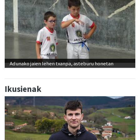
Adunako jaien lehen txanpa, asteburu honetan
Ikusienak