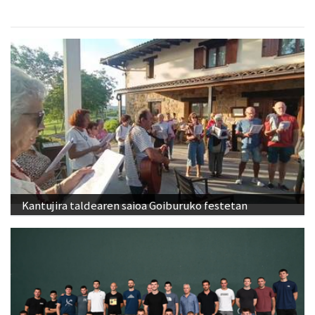
Kantujira taldearen saioa Goiburuko festetan