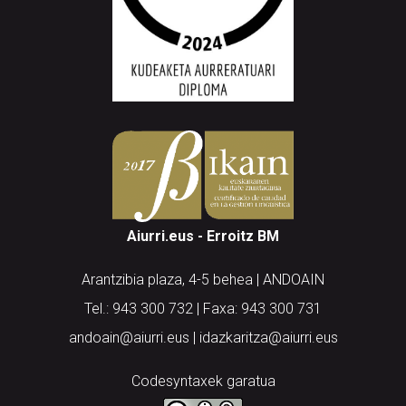
Aiurri.eus - Erroitz BM
Arantzibia plaza, 4-5 behea | ANDOAIN
Tel.: 943 300 732 | Faxa: 943 300 731
andoain@aiurri.eus | idazkaritza@aiurri.eus
Codesyntaxek garatua