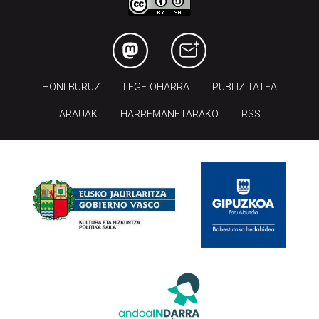
HONI BURUZ
LEGE OHARRA
PUBLIZITATEA
ARAUAK
HARREMANETARAKO
RSS