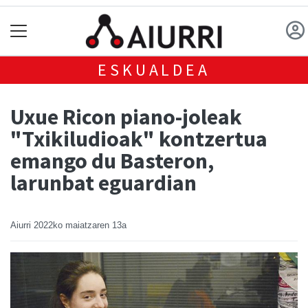
ESKUALDEA
Uxue Ricon piano-joleak
"Txikiludioak" kontzertua
emango du Basteron,
larunbat eguardian
Aiurri
2022ko maiatzaren 13a