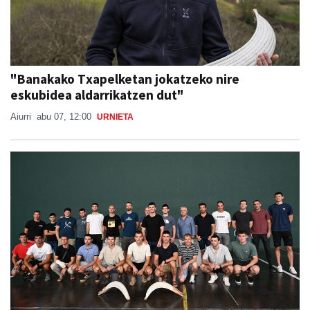
"Banakako Txapelketan jokatzeko nire
eskubidea aldarrikatzen dut"
Aiurri
abu 07, 12:00
URNIETA