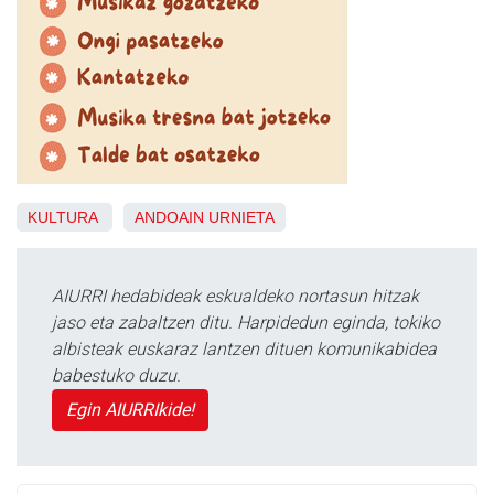
KULTURA
ANDOAIN
URNIETA
AIURRI hedabideak eskualdeko nortasun hitzak
jaso eta zabaltzen ditu. Harpidedun eginda, tokiko
albisteak euskaraz lantzen dituen komunikabidea
babestuko duzu.
Egin AIURRIkide!