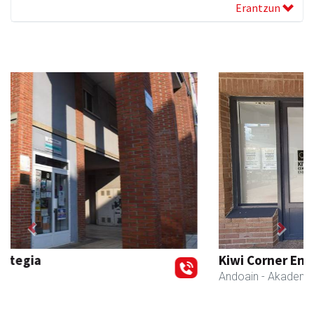
Erantzun
Previous
Next
Kiwi Corner English
Andoain
- Akademiak