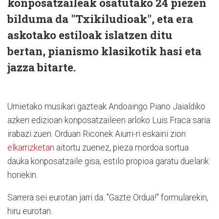
konposatzaileak osatutako 24 piezen
bilduma da "Txikiludioak", eta era
askotako estiloak islatzen ditu
bertan, pianismo klasikotik hasi eta
jazza bitarte.
Urnietako musikari gazteak Andoaingo Piano Jaialdiko
azken edizioan konposatzaileen arloko Luis Fraca saria
irabazi zuen. Orduan Riconek Aiurri-ri eskaini zion
elkarrizketan
aitortu zuenez, pieza mordoa sortua
dauka konposatzaile gisa, estilo propioa garatu duelarik
horiekin.
Sarrera sei eurotan jarri da. "Gazte Ordua!" formularekin,
hiru eurotan.