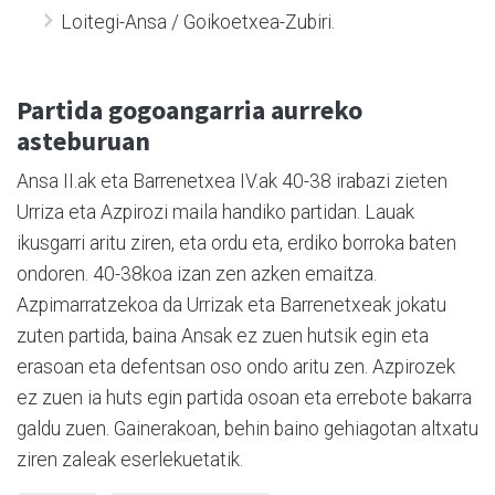
Loitegi-Ansa / Goikoetxea-Zubiri.
Partida gogoangarria aurreko
asteburuan
Ansa II.ak eta Barrenetxea IV.ak 40-38 irabazi zieten
Urriza eta Azpirozi maila handiko partidan. Lauak
ikusgarri aritu ziren, eta ordu eta, erdiko borroka baten
ondoren. 40-38koa izan zen azken emaitza.
Azpimarratzekoa da Urrizak eta Barrenetxeak jokatu
zuten partida, baina Ansak ez zuen hutsik egin eta
erasoan eta defentsan oso ondo aritu zen. Azpirozek
ez zuen ia huts egin partida osoan eta errebote bakarra
galdu zuen. Gainerakoan, behin baino gehiagotan altxatu
ziren zaleak eserlekuetatik.