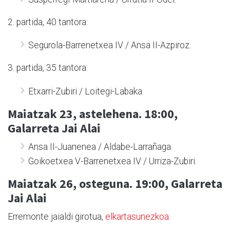
2. partida, 40 tantora:
Segurola-Barrenetxea IV / Ansa II-Azpiroz.
3. partida, 35 tantora:
Etxarri-Zubiri / Loitegi-Labaka.
Maiatzak 23, astelehena. 18:00,
Galarreta Jai Alai
Ansa II-Juanenea / Aldabe-Larrañaga.
Goikoetxea V-Barrenetxea IV / Urriza-Zubiri.
Maiatzak 26, osteguna. 19:00, Galarreta
Jai Alai
Erremonte jaialdi girotua,
elkartasunezkoa
.