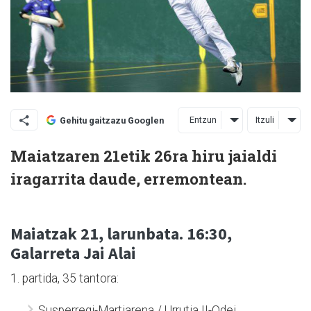
Entzun
Itzuli
Gehitu gaitzazu Googlen
Maiatzaren 21etik 26ra hiru jaialdi
iragarrita daude, erremontean.
Maiatzak 21, larunbata. 16:30,
Galarreta Jai Alai
1. partida, 35 tantora:
Susperregi-Martiarena / Urrutia II-Odei.