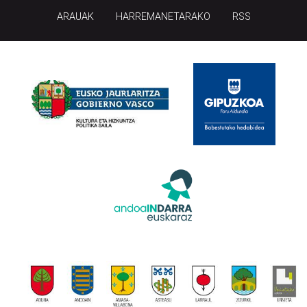
ARAUAK
HARREMANETARAKO
RSS