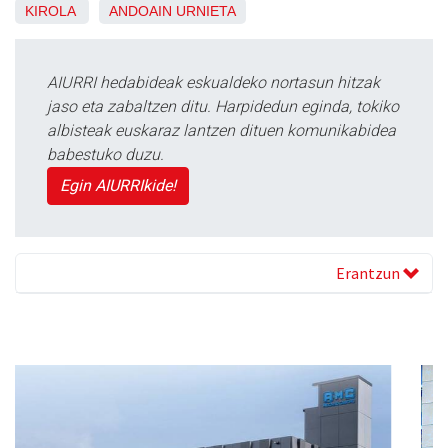
KIROLA
ANDOAIN
URNIETA
AIURRI hedabideak eskualdeko nortasun hitzak
jaso eta zabaltzen ditu. Harpidedun eginda, tokiko
albisteak euskaraz lantzen dituen komunikabidea
babestuko duzu.
Egin AIURRIkide!
Erantzun