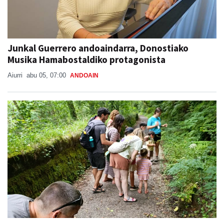
Junkal Guerrero andoaindarra, Donostiako
Musika Hamabostaldiko protagonista
Aiurri
abu 05, 07:00
ANDOAIN