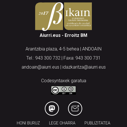
Aiurri.eus - Erroitz BM
Arantzibia plaza, 4-5 behea | ANDOAIN
Tel.: 943 300 732 | Faxa: 943 300 731
andoain@aiurri.eus | idazkaritza@aiurri.eus
Codesyntaxek garatua
HONI BURUZ
LEGE OHARRA
PUBLIZITATEA