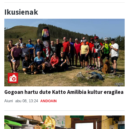
Ikusienak
Gogoan hartu dute Katto Amilibia kultur eragilea
Aiurri
abu 08, 13:24
ANDOAIN