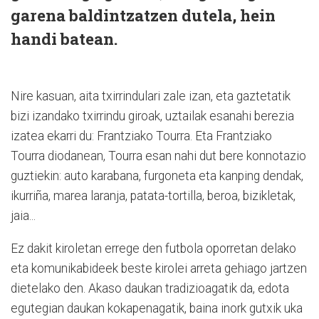
garena baldintzatzen dutela, hein
handi batean.
Nire kasuan, aita txirrindulari zale izan, eta gaztetatik
bizi izandako txirrindu giroak, uztailak esanahi berezia
izatea ekarri du: Frantziako Tourra. Eta Frantziako
Tourra diodanean, Tourra esan nahi dut bere konnotazio
guztiekin: auto karabana, furgoneta eta kanping dendak,
ikurriña, marea laranja, patata-tortilla, beroa, bizikletak,
jaia...
Ez dakit kiroletan errege den futbola oporretan delako
eta komunikabideek beste kirolei arreta gehiago jartzen
dietelako den. Akaso daukan tradizioagatik da, edota
egutegian daukan kokapenagatik, baina inork gutxik uka