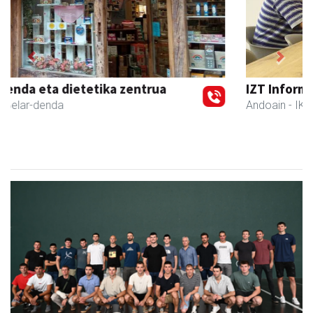
Previous
Next
IZT Informatika Zerbitzu Integrala
Andoain
- IKT