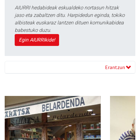
AIURRI hedabideak eskualdeko nortasun hitzak
jaso eta zabaltzen ditu. Harpidedun eginda, tokiko
albisteak euskaraz lantzen dituen komunikabidea
babestuko duzu.
Egin AIURRIkide!
Erantzun