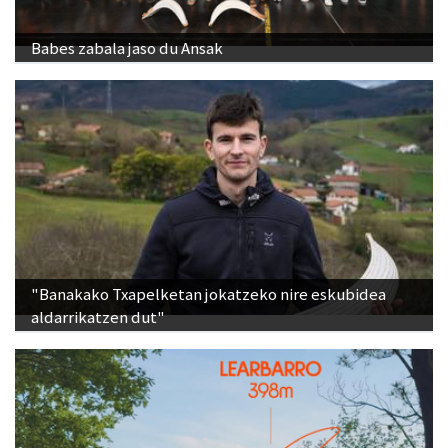
Babes zabala jaso du Ansak
"Banakako Txapelketan jokatzeko nire eskubidea
aldarrikatzen dut"