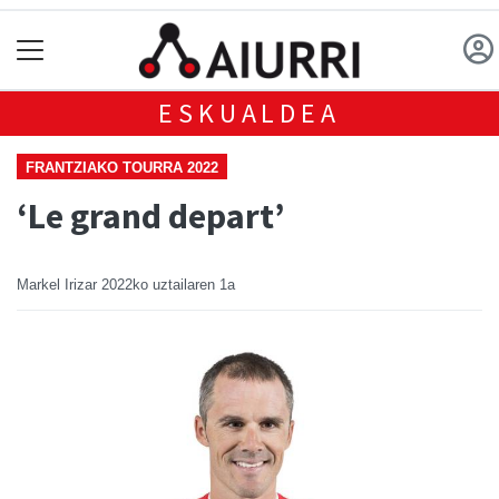
ESKUALDEA
FRANTZIAKO TOURRA 2022
‘Le grand depart’
Markel Irizar
2022ko uztailaren 1a