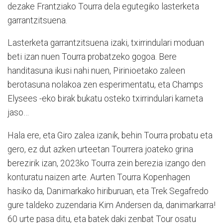
dezake Frantziako Tourra dela egutegiko lasterketa
garrantzitsuena.
Lasterketa garrantzitsuena izaki, txirrindulari moduan
beti izan nuen Tourra probatzeko gogoa. Bere
handitasuna ikusi nahi nuen, Pirinioetako zaleen
berotasuna nolakoa zen esperimentatu, eta Champs
Elysees -eko birak bukatu osteko txirrindulari karneta
jaso…
Hala ere, eta Giro zalea izanik, behin Tourra probatu eta
gero, ez dut azken urteetan Tourrera joateko grina
berezirik izan, 2023ko Tourra zein berezia izango den
konturatu naizen arte. Aurten Tourra Kopenhagen
hasiko da, Danimarkako hiriburuan, eta Trek Segafredo
gure taldeko zuzendaria Kim Andersen da, danimarkarra!
60 urte pasa ditu, eta batek daki zenbat Tour osatu