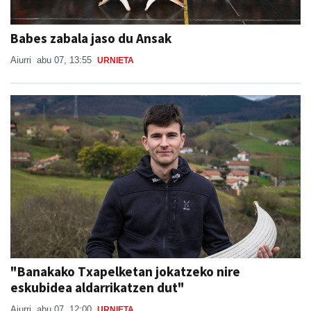
Babes zabala jaso du Ansak
Aiurri
abu 07, 13:55
URNIETA
"Banakako Txapelketan jokatzeko nire
eskubidea aldarrikatzen dut"
Aiurri
abu 07, 12:00
URNIETA