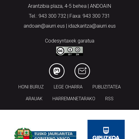
Arantzibia plaza, 4-5 behea | ANDOAIN
Tel.: 943 300 732 | Faxa: 943 300 731
andoain@aiurri.eus | idazkaritza@aiurri.eus
Codesyntaxek garatua
HONI BURUZ
LEGE OHARRA
PUBLIZITATEA
ARAUAK
HARREMANETARAKO
RSS