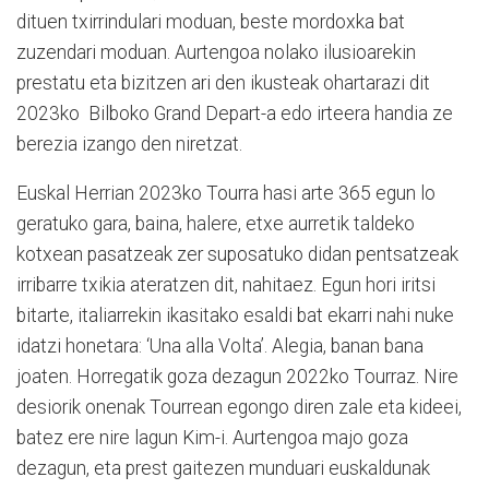
dituen txirrindulari moduan, beste mordoxka bat
zuzendari moduan. Aurtengoa nolako ilusioarekin
prestatu eta bizitzen ari den ikusteak ohartarazi dit
2023ko
Bilboko Grand Depart-a edo irteera handia ze
berezia izango den niretzat.
Euskal Herrian 2023ko Tourra hasi arte 365 egun lo
geratuko gara, baina, halere, etxe aurretik taldeko
kotxean pasatzeak zer suposatuko didan pentsatzeak
irribarre txikia ateratzen dit, nahitaez. Egun hori iritsi
bitarte, italiarrekin ikasitako esaldi bat ekarri nahi nuke
idatzi honetara: ‘Una alla Volta’. Alegia, banan bana
joaten. Horregatik goza dezagun 2022ko Tourraz. Nire
desiorik onenak Tourrean egongo diren zale eta kideei,
batez ere nire lagun Kim-i. Aurtengoa majo goza
dezagun, eta prest gaitezen munduari euskaldunak