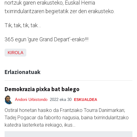
nortzuk garen erakusteko, Euskal Herria
txirrindularitzaren begietatik zer den erakusteko.
Tik, tak, tik, tak…
365 egun ‘gure Grand Depart’-erako!!!
KIROLA
Erlazionatuak
Demokrazia pixka bat balego
Andoni Urbistondo
2022 eka 30
ESKUALDEA
Ostiral honetan hasiko da Frantziako Tourra Danimarkan;
Tadej Pogacar da faborito nagusia, baina txirrindularitzako
katedra lasterketa irekiago, ikus…