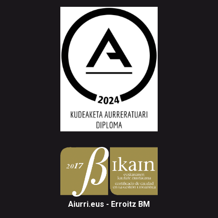
Aiurri.eus - Erroitz BM