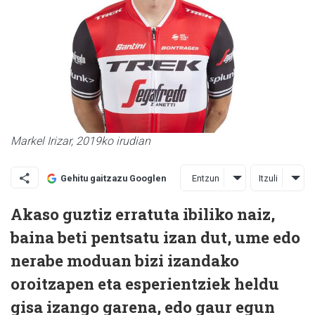
Markel Irizar, 2019ko irudian
Entzun
Itzuli
Gehitu gaitzazu Googlen
Akaso guztiz erratuta ibiliko naiz,
baina beti pentsatu izan dut, ume edo
nerabe moduan bizi izandako
oroitzapen eta esperientziek heldu
gisa izango garena, edo gaur egun