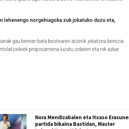
an lehenengo norgehiagoka zuk jokatuko duzu eta,
lotariak gau berean bata bestearen atzetik jokatzea berezia
 antolatzaileek proposamena luzatu zidaten eta nik azkar
Nora Mendizabalen eta Itxaso Erasune
partida bikaina Bastidan, Master