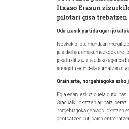
Itxaso Erasun zizurkil
pilotari gisa trebatzen 
Uda izanik partida ugari jokatu
Neskok pilota munduan murgiltzen
jaialdietan, emakumezkook ere joka
jokatu ditugu eta udako agenda b
areagotu egin dela sumatzen dug
Orain arte, norgehiagoka asko j
Egia esan, eskuz duela gutxi hasi n
Gradualki jokatzen ari naiz, beraz
norgehiagoka gehiago jokatzen et
pentsatzen dut, baina entrenatzen