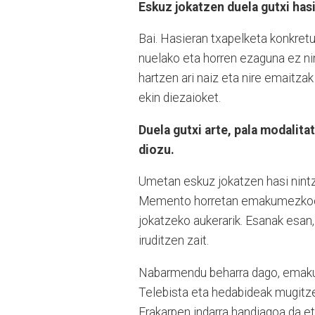
Eskuz jokatzen duela gutxi has
Bai. Hasieran txapelketa konkretu
nuelako eta horren ezaguna ez nin
hartzen ari naiz eta nire emaitzak
ekin diezaioket.
Duela gutxi arte, pala modalita
diozu.
Umetan eskuz jokatzen hasi nintze
Memento horretan emakumezkook 
jokatzeko aukerarik. Esanak esan, 
iruditzen zait.
Nabarmendu beharra dago, emakum
Telebista eta hedabideak mugitzen
Erakarpen indarra handiagoa da et