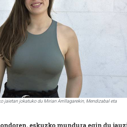
o jaietan jokatuko du Mirian Arrillagarekin, Mendizabal eta
n ondoren, eskuzko mundura egin du jauz