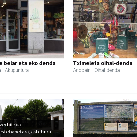
 belar eta eko denda
Tximeleta oihal-denda
a
- Akupuntura
Andoain
- Oihal-denda
 zerbitzua
estebanetara, asteburu