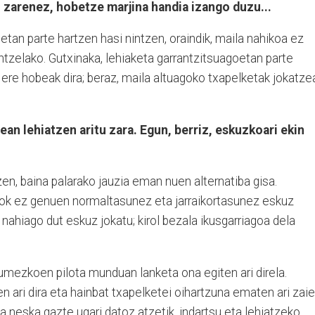
i zarenez, hobetze marjina handia izango duzu...
etan parte hartzen hasi nintzen, oraindik, maila nahikoa ez
tzelako. Gutxinaka, lehiaketa garrantzitsuagoetan parte
 ere hobeak dira; beraz, maila altuagoko txapelketak jokatzea
tean lehiatzen aritu zara. Egun, berriz, eskuzkoari ekin
n, baina palarako jauzia eman nuen alternatiba gisa.
ez genuen normaltasunez eta jarraikortasunez eskuz
nahiago dut eskuz jokatu; kirol bezala ikusgarriagoa dela
ezkoen pilota munduan lanketa ona egiten ari direla.
 ari dira eta hainbat txapelketei oihartzuna ematen ari zaie
a neska gazte ugari datoz atzetik, indartsu eta lehiatzeko