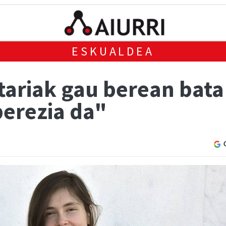
ESKUALDEA
otariak gau berean bat
berezia da"