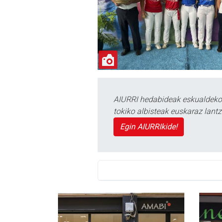
AIURRI hedabideak eskualdeko n
tokiko albisteak euskaraz lan
Egin AIURRIkide!