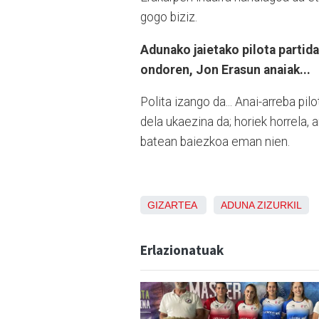
gogo biziz.
Adunako jaietako pilota partid
ondoren, Jon Erasun anaiak...
Polita izango da... Anai-arreba pi
dela ukaezina da; horiek horrela,
batean baiezkoa eman nien.
GIZARTEA
ADUNA
ZIZURKIL
Erlazionatuak