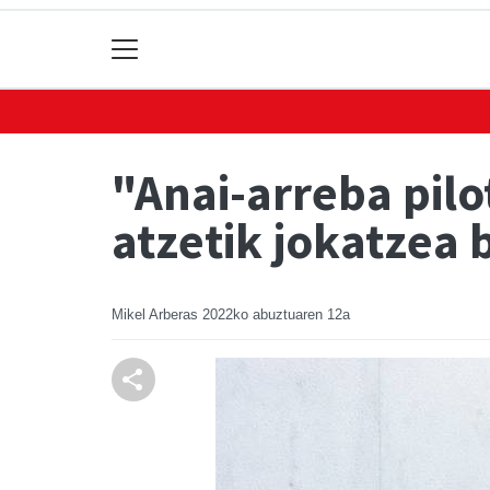
"Anai-arreba pil
atzetik jokatzea 
Mikel Arberas
2022ko abuztuaren 12a