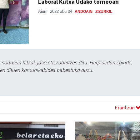
Laboral Kutxa Udako torneoan
Aiurri
2022 abu 04
ANDOAIN
ZIZURKIL
ortasun hitzak jaso eta zabaltzen ditu. Harpidedun eginda,
tzen dituen komunikabidea babestuko duzu.
Erantzun