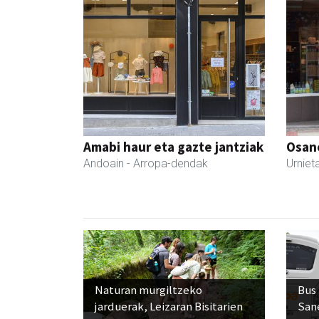
Amabi haur eta gazte jantziak
Osane
Andoain
- Arropa-dendak
Urniet
Naturan murgiltzeko
Bus
jarduerak, Leizaran Bisitarien
San