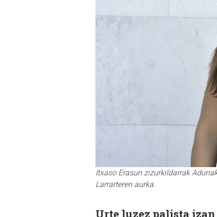
Itxaso Erasun zizurkildarrak Adunak
Larrarteren aurka.
Urte luzez palista iza