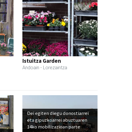
Istuitza Garden
Andoain
- Lorezaintza
Dei egiten diegu donostiarrei
eta gipuzkoarrei abuztuaren
14ko mobilizazioan parte