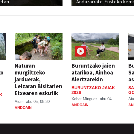
etan
Andazarrate: Eusteko kem
Naturan
Buruntzako jaien
Bu
ko
murgiltzeko
atarikoa, Ainhoa
S
jarduerak,
Aiertzarekin
a
Leizaran Bisitarien
BURUNTZAKO JAIAK
SA
Etxearen eskutik
2026
GO
K
Xabat Minguez
abu 04
Aiu
Aiurri
abu 05, 08:30
ANDOAIN
AN
ANDOAIN