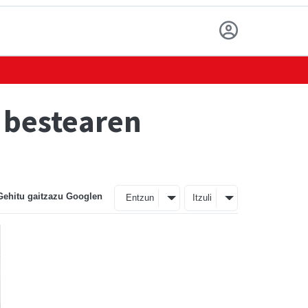
a bestearen
Gehitu gaitzazu Googlen
Entzun
Itzuli