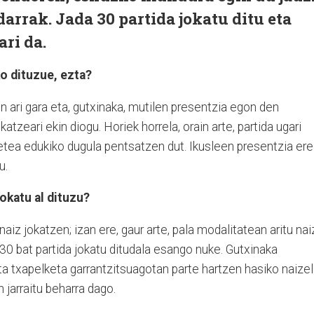
darrak. Jada 30 partida jokatu ditu eta
ari da.
ko dituzue, ezta?
 ari gara eta, gutxinaka, mutilen presentzia egon den
tzeari ekin diogu. Horiek horrela, orain arte, partida ugari
etea edukiko dugula pentsatzen dut. Ikusleen presentzia ere
u.
okatu al dituzu?
aiz jokatzen; izan ere, gaur arte, pala modalitatean aritu nai
, 30 bat partida jokatu ditudala esango nuke. Gutxinaka
a txapelketa garrantzitsuagotan parte hartzen hasiko naize
 jarraitu beharra dago.