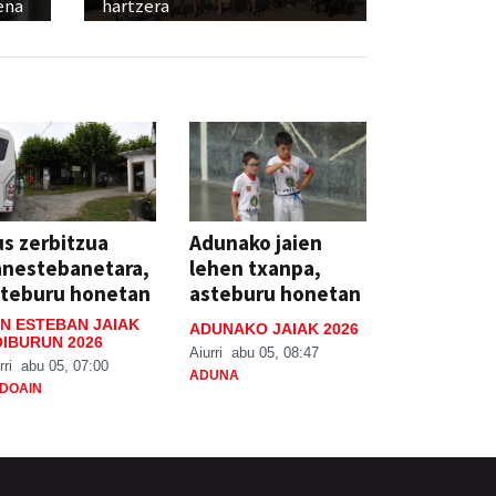
ena
hartzera
s zerbitzua
Adunako jaien
anestebanetara,
lehen txanpa,
steburu honetan
asteburu honetan
N ESTEBAN JAIAK
ADUNAKO JAIAK 2026
IBURUN 2026
Aiurri
abu 05, 08:47
rri
abu 05, 07:00
ADUNA
DOAIN