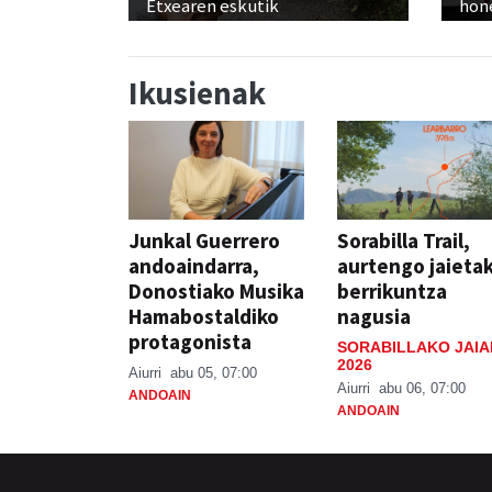
Etxearen eskutik
hon
Ikusienak
Junkal Guerrero
Sorabilla Trail,
andoaindarra,
aurtengo jaieta
Donostiako Musika
berrikuntza
Hamabostaldiko
nagusia
protagonista
SORABILLAKO JAIA
2026
Aiurri
abu 05, 07:00
Aiurri
abu 06, 07:00
ANDOAIN
ANDOAIN