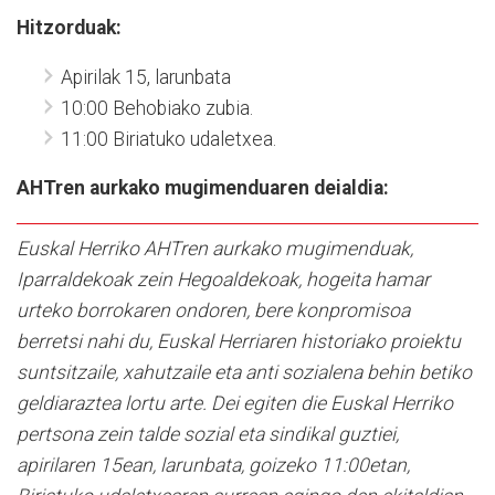
Hitzorduak:
Apirilak 15, larunbata
10:00 Behobiako zubia.
11:00 Biriatuko udaletxea.
AHTren aurkako mugimenduaren deialdia:
Euskal Herriko AHTren aurkako mugimenduak,
Iparraldekoak zein Hegoaldekoak, hogeita hamar
urteko borrokaren ondoren, bere konpromisoa
berretsi nahi du, Euskal Herriaren historiako proiektu
suntsitzaile, xahutzaile eta anti sozialena behin betiko
geldiaraztea lortu arte. Dei egiten die Euskal Herriko
pertsona zein talde sozial eta sindikal guztiei,
apirilaren 15ean, larunbata, goizeko 11:00etan,