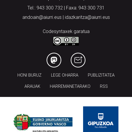
Tel.: 943 300 732 | Faxa: 943 300 731
andoain@aiurri.eus | idazkaritza@aiurri.eus
Codesyntaxek garatua
HONI BURUZ
LEGE OHARRA
PUBLIZITATEA
ARAUAK
HARREMANETARAKO
RSS