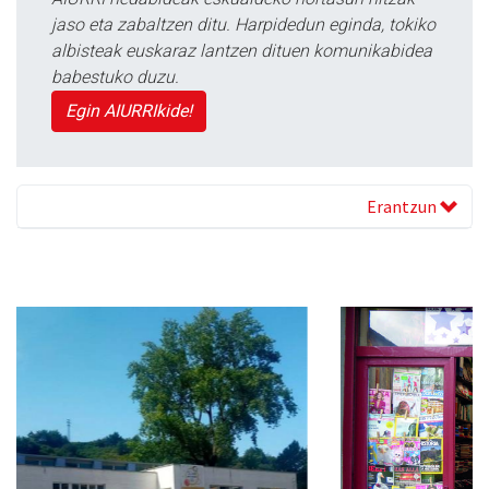
jaso eta zabaltzen ditu. Harpidedun eginda, tokiko
albisteak euskaraz lantzen dituen komunikabidea
babestuko duzu.
Egin AIURRIkide!
Erantzun