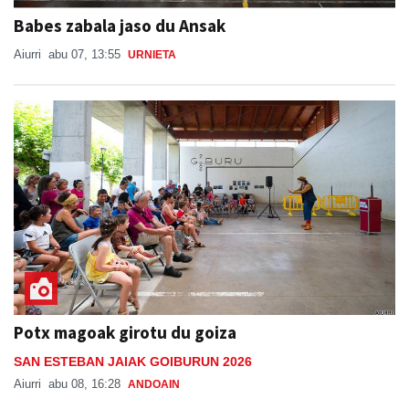
Babes zabala jaso du Ansak
Aiurri
abu 07, 13:55
URNIETA
Potx magoak girotu du goiza
SAN ESTEBAN JAIAK GOIBURUN 2026
Aiurri
abu 08, 16:28
ANDOAIN