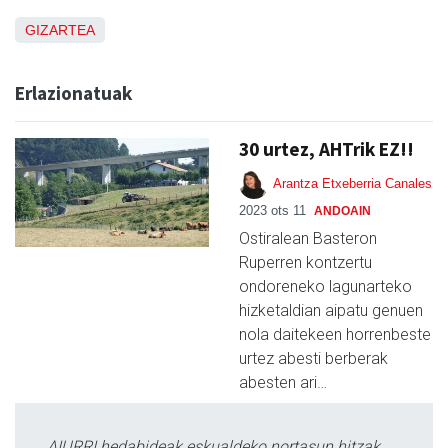
GIZARTEA
Erlazionatuak
30 urtez, AHTrik EZ!!
Arantza Etxeberria Canales
2023 ots 11
ANDOAIN
Ostiralean Basteron
Ruperren kontzertu
ondoreneko lagunarteko
hizketaldian aipatu genuen
nola daitekeen horrenbeste
urtez abesti berberak
abesten ari…
AIURRI hedabideak eskualdeko nortasun hitzak