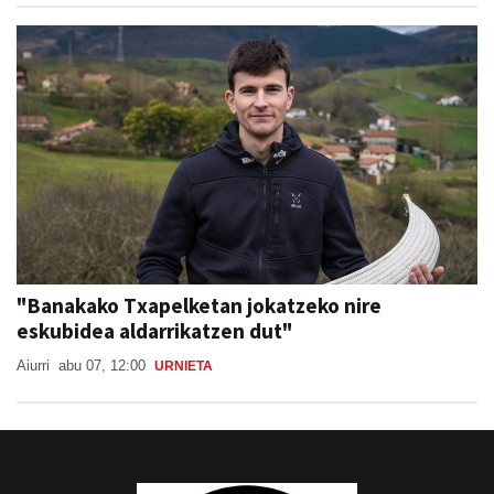
"Banakako Txapelketan jokatzeko nire
eskubidea aldarrikatzen dut"
Aiurri
abu 07, 12:00
URNIETA