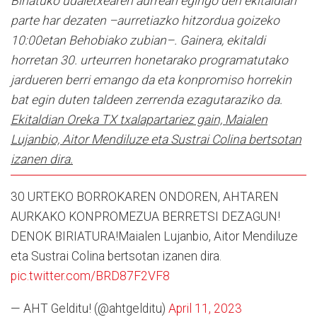
Biriatuko udaletxearen aurrean egingo den ekitaldian
parte har dezaten –aurretiazko hitzordua goizeko
10:00etan Behobiako zubian–. Gainera, ekitaldi
horretan 30. urteurren honetarako programatutako
jardueren berri emango da eta konpromiso horrekin
bat egin duten taldeen zerrenda ezagutaraziko da.
Ekitaldian Oreka TX txalapartariez gain, Maialen
Lujanbio, Aitor Mendiluze eta Sustrai Colina bertsotan
izanen dira.
30 URTEKO BORROKAREN ONDOREN, AHTAREN
AURKAKO KONPROMEZUA BERRETSI DEZAGUN!
DENOK BIRIATURA!Maialen Lujanbio, Aitor Mendiluze
eta Sustrai Colina bertsotan izanen dira.
pic.twitter.com/BRD87F2VF8
— AHT Gelditu! (@ahtgelditu)
April 11, 2023