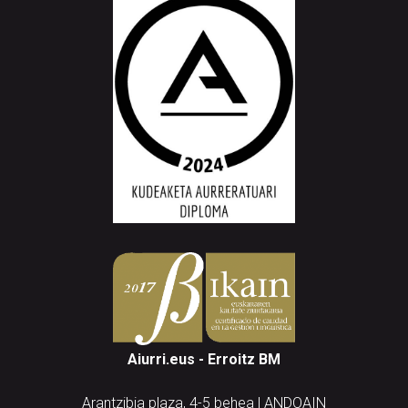
Aiurri.eus - Erroitz BM
Arantzibia plaza, 4-5 behea | ANDOAIN