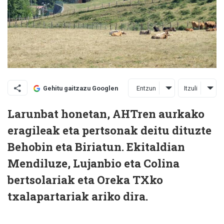
Entzun
Itzuli
Gehitu gaitzazu Googlen
Larunbat honetan, AHTren aurkako
eragileak eta pertsonak deitu dituzte
Behobin eta Biriatun. Ekitaldian
Mendiluze, Lujanbio eta Colina
bertsolariak eta Oreka TXko
txalapartariak ariko dira.