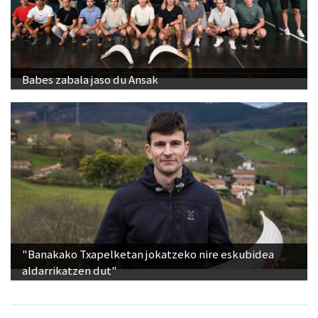
Babes zabala jaso du Ansak
"Banakako Txapelketan jokatzeko nire eskubidea
aldarrikatzen dut"