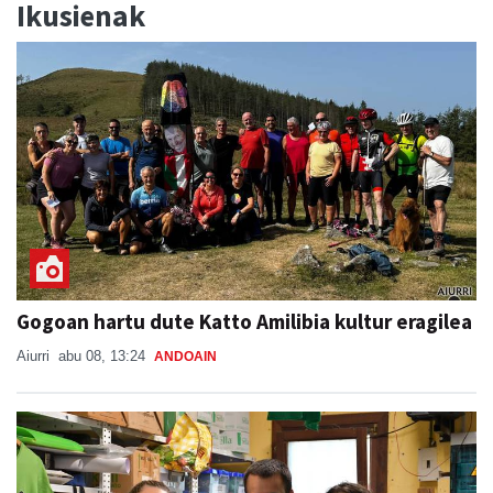
Ikusienak
Gogoan hartu dute Katto Amilibia kultur eragilea
Aiurri
abu 08, 13:24
ANDOAIN