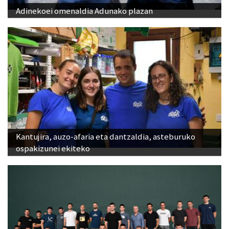
Adinekoei omenaldia Adunako plazan
Kantujira, auzo-afaria eta dantzaldia, asteburuko
ospakizunei ekiteko