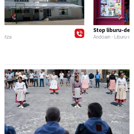
Previous
Next
Stop liburu-denda
Andoain
- Liburu-dendak