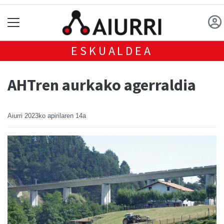
ESKUALDEA
AHTren aurkako agerraldia
Aiurri
2023ko apirilaren 14a