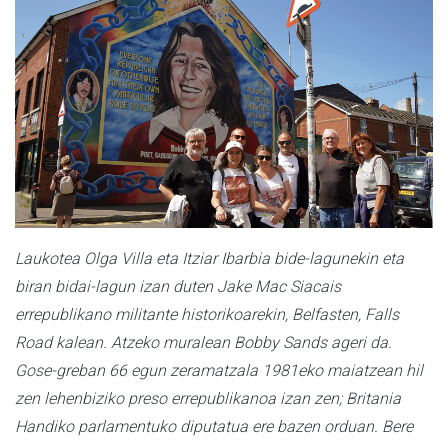
Laukotea Olga Villa eta Itziar Ibarbia bide-lagunekin eta
biran bidai-lagun izan duten Jake Mac Siacais
errepublikano militante historikoarekin, Belfasten, Falls
Road kalean. Atzeko muralean Bobby Sands ageri da.
Gose-greban 66 egun zeramatzala 1981eko maiatzean hil
zen lehenbiziko preso errepublikanoa izan zen; Britania
Handiko parlamentuko diputatua ere bazen orduan. Bere