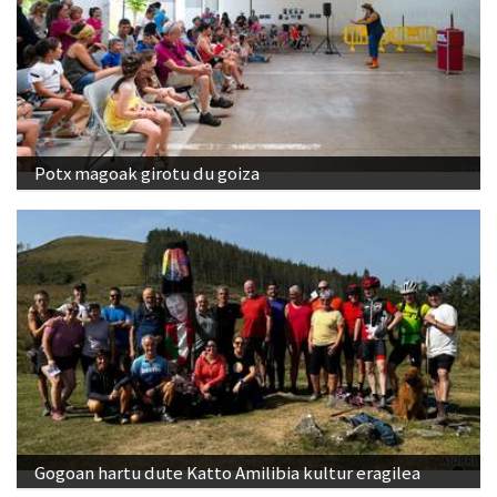
Potx magoak girotu du goiza
Gogoan hartu dute Katto Amilibia kultur eragilea