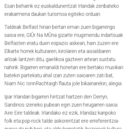
Esan beharrik ez euskaldunentzat Irlandak zenbateko
erakarmena daukan turismoa egiteko orduan.
Taldeak Belfast hirian bertan eman zuen bigarrengo
saioa ere; GlÛr Na MÛna gizarte mugimendu indartsuak
Belfasten eratu duen espazio askean, hain zuzen ere.
Elkarte horrek kulturaren, kirolaren eta aisialdiaren
arloak lantzen ditu, gaelikoa gazteen artean sustatu
nahirik. Bigarren emanaldi honetan ere bertako musikari
batekin partekatu ahal izan zuten saioaren zati bat,
Niam Nic IonnRachtaigh flauta jole bikainarekin, alegia.
Ipar Irlandan bigarren hiritzat hartzen den Derryn,
Sandinos izeneko pubean egin zuen hirugarren saioa
Aire Eire taldeak. Irlandako ez ezik, Irlandaz kanpoko
folk eta pop-rock talde askorentzat ere erreferentzia-
gunea da pub hori, eta alde horretatik, bezeroek kultura