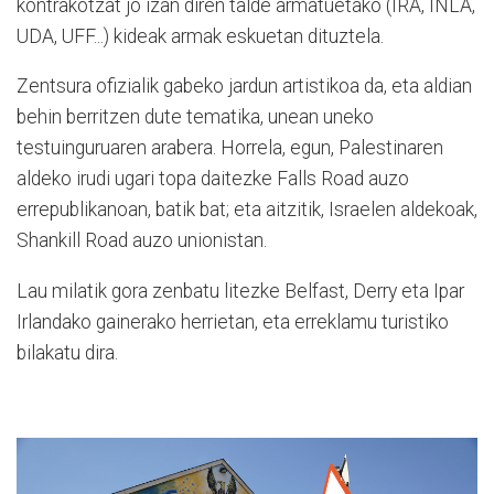
kontrakotzat jo izan diren talde armatuetako (IRA, INLA,
UDA, UFF...) kideak armak eskuetan dituztela.
Zentsura ofizialik gabeko jardun artistikoa da, eta aldian
behin berritzen dute tematika, unean uneko
testuinguruaren arabera. Horrela, egun, Palestinaren
aldeko irudi ugari topa daitezke Falls Road auzo
errepublikanoan, batik bat; eta aitzitik, Israelen aldekoak,
Shankill Road auzo unionistan.
Lau milatik gora zenbatu litezke Belfast, Derry eta Ipar
Irlandako gainerako herrietan, eta erreklamu turistiko
bilakatu dira.