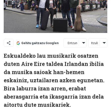
Entzun
Itzuli
Gehitu gaitzazu Googlen
Eskualdeko lau musikarik osatzen
duten Aire Eire taldea Irlandan ibilia
da musika saioak han-hemen
eskainiz, uztailaren azken egunetan.
Bira laburra izan arren, erabat
aberasgarria eta ikasgarria izan dela
aitortu dute musikariek.