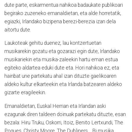
dute parte, eskarmentua nahikoa badaukate publikoari
begirako zuzeneko emanaldietan, eta alde horretatik,
egiazki, Irlandako bizipena berezi-berezia izan dela
aitortu dute.
Laukoteak gehitu duenez, lau kontzertuetan
musikarekin gozatu eta gozarazi egin dute, Irlandako
musikariekin eta musika-zaleekin hartu eman estua
egiteko aldartea eduki dute eta. Hori nahikoa ez, eta
hainbat une partekatu ahal izan dituzte gaelikoaren
aldeko kultur elkarteekin eta Irlanda batzearen aldeko
gizarte eragileekin.
Emanaldietan, Euskal Herrian eta Irlandan aski
ezagunak diren taldeen doinuak partekatu dituzte, esan
bezala: Hiru Truku, Oskorri, Itoiz, Benito Lertxundi, The
Pogues, Christy Moore, The Dubliners… Bi musika