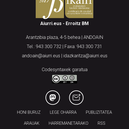
Aiurri.eus - Erroitz BM
Arantzibia plaza, 4-5 behea | ANDOAIN
Tel.: 943 300 732 | Faxa: 943 300 731
andoain@aiurri.eus | idazkaritza@aiurri.eus
Codesyntaxek garatua
HONI BURUZ
LEGE OHARRA
PUBLIZITATEA
ARAUAK
HARREMANETARAKO
RSS