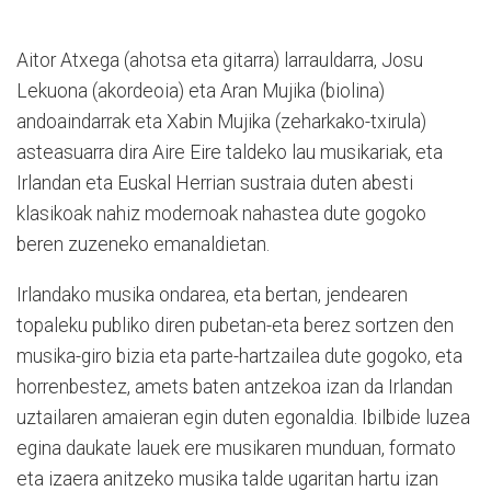
Aitor Atxega (ahotsa eta gitarra) larrauldarra, Josu
Lekuona (akordeoia) eta Aran Mujika (biolina)
andoaindarrak eta Xabin Mujika (zeharkako-txirula)
asteasuarra dira Aire Eire taldeko lau musikariak, eta
Irlandan eta Euskal Herrian sustraia duten abesti
klasikoak nahiz modernoak nahastea dute gogoko
beren zuzeneko emanaldietan.
Irlandako musika ondarea, eta bertan, jendearen
topaleku publiko diren pubetan-eta berez sortzen den
musika-giro bizia eta parte-hartzailea dute gogoko, eta
horrenbestez, amets baten antzekoa izan da Irlandan
uztailaren amaieran egin duten egonaldia. Ibilbide luzea
egina daukate lauek ere musikaren munduan, formato
eta izaera anitzeko musika talde ugaritan hartu izan