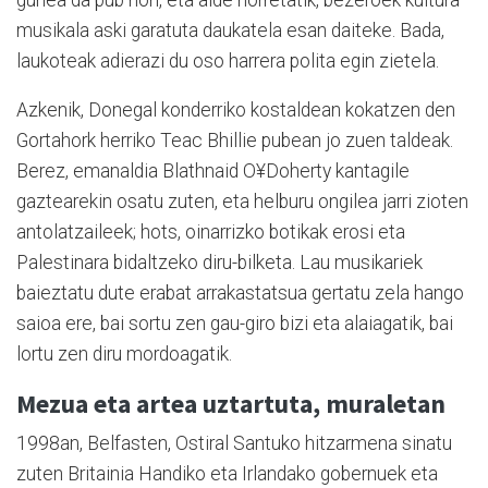
musikala aski garatuta daukatela esan daiteke. Bada,
laukoteak adierazi du oso harrera polita egin zietela.
Azkenik, Donegal konderriko kostaldean kokatzen den
Gortahork herriko Teac Bhillie pubean jo zuen taldeak.
Berez, emanaldia Blathnaid O¥Doherty kantagile
gaztearekin osatu zuten, eta helburu ongilea jarri zioten
antolatzaileek; hots, oinarrizko botikak erosi eta
Palestinara bidaltzeko diru-bilketa. Lau musikariek
baieztatu dute erabat arrakastatsua gertatu zela hango
saioa ere, bai sortu zen gau-giro bizi eta alaiagatik, bai
lortu zen diru mordoagatik.
Mezua eta artea uztartuta, muraletan
1998an, Belfasten, Ostiral Santuko hitzarmena sinatu
zuten Britainia Handiko eta Irlandako gobernuek eta