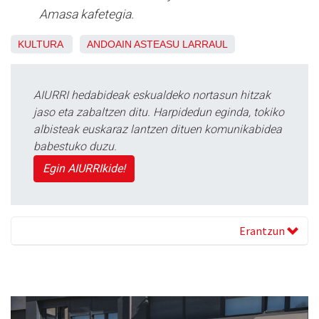
Amasa kafetegia.
KULTURA
ANDOAIN
ASTEASU
LARRAUL
AIURRI hedabideak eskualdeko nortasun hitzak
jaso eta zabaltzen ditu. Harpidedun eginda, tokiko
albisteak euskaraz lantzen dituen komunikabidea
babestuko duzu.
Egin AIURRIkide!
Erantzun