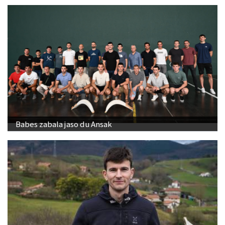
Babes zabala jaso du Ansak