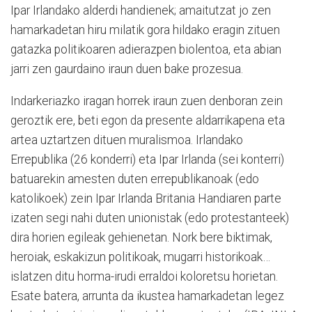
Ipar Irlandako alderdi handienek; amaitutzat jo zen
hamarkadetan hiru milatik gora hildako eragin zituen
gatazka politikoaren adierazpen biolentoa, eta abian
jarri zen gaurdaino iraun duen bake prozesua.
Indarkeriazko iragan horrek iraun zuen denboran zein
geroztik ere, beti egon da presente aldarrikapena eta
artea uztartzen dituen muralismoa. Irlandako
Errepublika (26 konderri) eta Ipar Irlanda (sei konterri)
batuarekin amesten duten errepublikanoak (edo
katolikoek) zein Ipar Irlanda Britania Handiaren parte
izaten segi nahi duten unionistak (edo protestanteek)
dira horien egileak gehienetan. Nork bere biktimak,
heroiak, eskakizun politikoak, mugarri historikoak…
islatzen ditu horma-irudi erraldoi koloretsu horietan.
Esate batera, arrunta da ikustea hamarkadetan legez