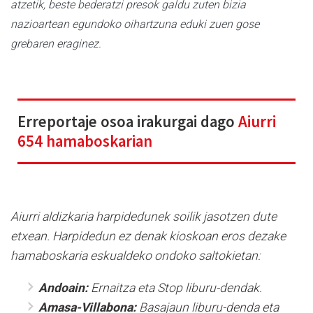
atzetik, beste bederatzi presok galdu zuten bizia
nazioartean egundoko oihartzuna eduki zuen gose
grebaren eraginez.
Erreportaje osoa irakurgai dago
Aiurri
654 hamaboskarian
Aiurri aldizkaria harpidedunek soilik jasotzen dute
etxean. Harpidedun ez denak kioskoan eros dezake
hamaboskaria eskualdeko ondoko saltokietan:
Andoain:
Ernaitza eta Stop liburu-dendak.
Amasa-Villabona:
Basajaun liburu-denda eta