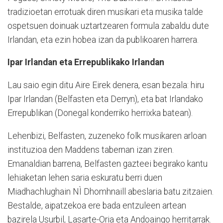
tradizioetan errotuak diren musikari eta musika talde
ospetsuen doinuak uztartzearen formula zabaldu dute
Irlandan, eta ezin hobea izan da publikoaren harrera.
Ipar Irlandan eta Errepublikako Irlandan
Lau saio egin ditu Aire Eirek denera, esan bezala: hiru
Ipar Irlandan (Belfasten eta Derryn), eta bat Irlandako
Errepublikan (Donegal konderriko herrixka batean).
Lehenbizi, Belfasten, zuzeneko folk musikaren arloan
instituzioa den Maddens tabernan izan ziren.
Emanaldian barrena, Belfasten gazteei begirako kantu
lehiaketan lehen saria eskuratu berri duen
Miadhachlughain NÌ Dhomhnaill abeslaria batu zitzaien.
Bestalde, aipatzekoa ere bada entzuleen artean
bazirela Usurbil, Lasarte-Oria eta Andoaingo herritarrak.