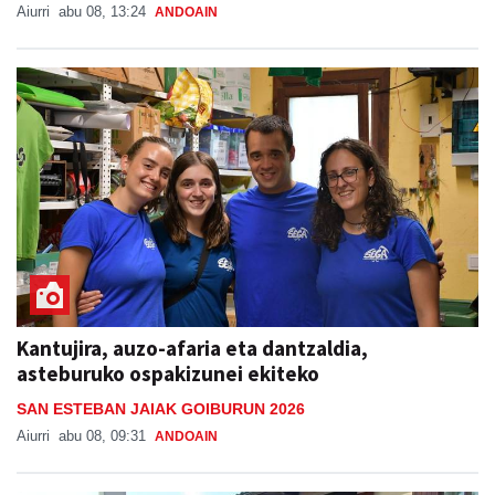
Aiurri
abu 08, 13:24
ANDOAIN
Kantujira, auzo-afaria eta dantzaldia,
asteburuko ospakizunei ekiteko
SAN ESTEBAN JAIAK GOIBURUN 2026
Aiurri
abu 08, 09:31
ANDOAIN