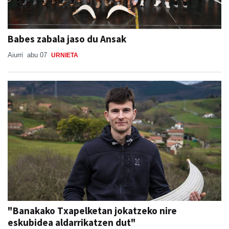
Babes zabala jaso du Ansak
Aiurri
abu 07
URNIETA
"Banakako Txapelketan jokatzeko nire
eskubidea aldarrikatzen dut"