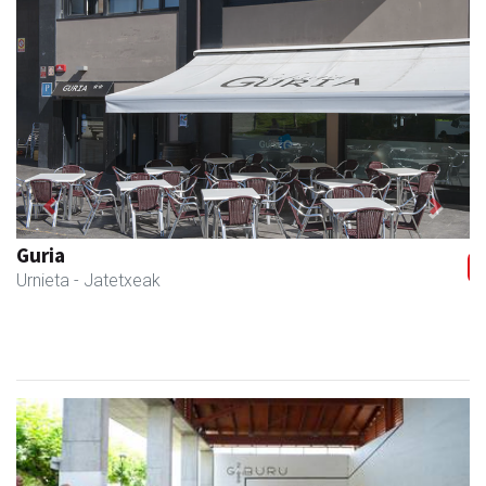
Previous
Next
Guria
Urnieta
- Jatetxeak