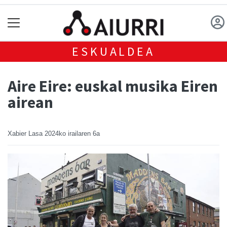
ESKUALDEA
Aire Eire: euskal musika Eiren
airean
Xabier Lasa
2024ko irailaren 6a