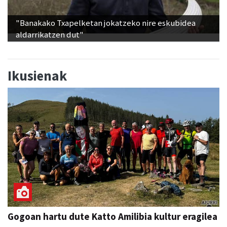
"Banakako Txapelketan jokatzeko nire eskubidea
aldarrikatzen dut"
Ikusienak
Gogoan hartu dute Katto Amilibia kultur eragilea