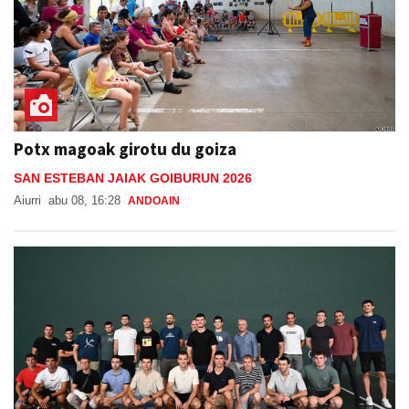
Potx magoak girotu du goiza
SAN ESTEBAN JAIAK GOIBURUN 2026
Aiurri
abu 08, 16:28
ANDOAIN