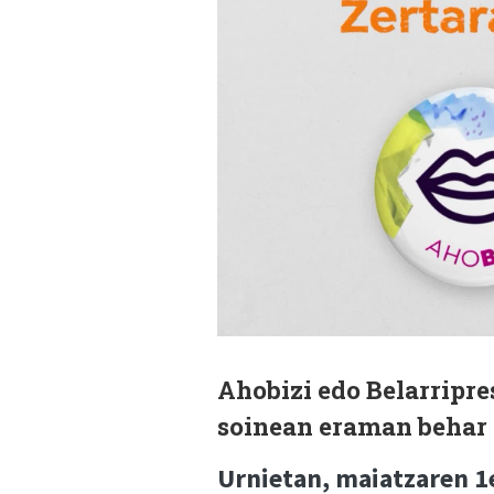
Ahobizi edo Belarripre
soinean eraman behar 
Urnietan, maiatzaren 1