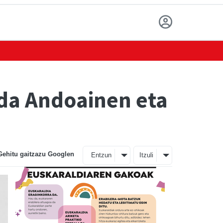
 da Andoainen eta
Gehitu gaitzazu Googlen
Entzun
Itzuli