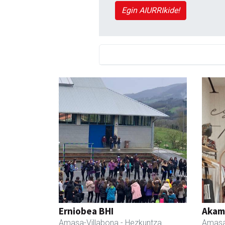
Egin AIURRIkide!
Erniobea BHI
Akam
Amasa-Villabona
- Hezkuntza
Amasa