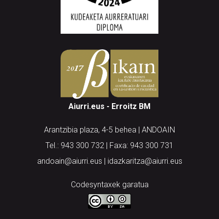
Aiurri.eus - Erroitz BM
Arantzibia plaza, 4-5 behea | ANDOAIN
Tel.: 943 300 732 | Faxa: 943 300 731
andoain@aiurri.eus | idazkaritza@aiurri.eus
Codesyntaxek garatua