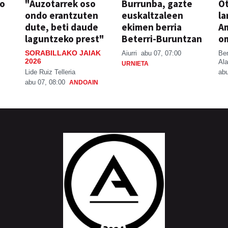
so
"Auzotarrek oso
Burrunba, gazte
Ot
ondo erantzuten
euskaltzaleen
la
dute, beti daude
ekimen berria
A
laguntzeko prest"
Beterri-Buruntzan
o
SORABILLAKO JAIAK
Aiurri
abu 07, 07:00
Be
2026
Ala
URNIETA
Lide Ruiz Telleria
abu
abu 07, 08:00
ANDOAIN