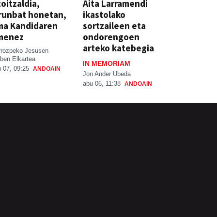
oitzaldia,
Aita Larramendi
runbat honetan,
ikastolako
ma Kandidaren
sortzaileen eta
menez
ondorengoen
arteko katebegia
rrozpeko Jesusen
ben Elkartea
IN MEMORIAM
 07, 09:25
ANDOAIN
Jon Ander Ubeda
abu 06, 11:38
ANDOAIN