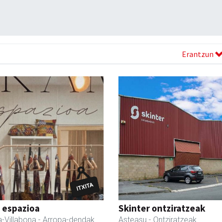
Erantzun
 espazioa
Skinter ontziratzeak
-Villabona
- Arropa-dendak
Asteasu
- Ontziratzeak