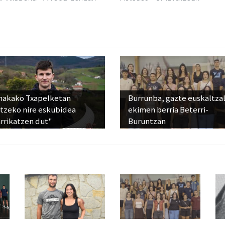
nakako Txapelketan
Burrunba, gazte euskaltza
atzeko nire eskubidea
ekimen berria Beterri-
rrikatzen dut"
Buruntzan