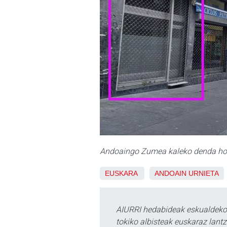
Andoaingo Zumea kaleko denda horr
EUSKARA
ANDOAIN
URNIETA
AIURRI hedabideak eskualdeko n
tokiko albisteak euskaraz lan