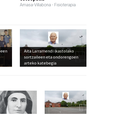
Amasa-Villabona
- Fisioterapia
leen
Aita Larramendi ikastolako
sortzaileen eta ondorengoen
arteko katebegia