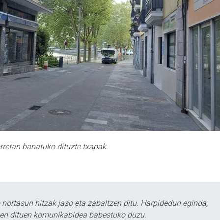
etan banatuko dituzte txapak.
ortasun hitzak jaso eta zabaltzen ditu. Harpidedun eginda,
tzen dituen komunikabidea babestuko duzu.