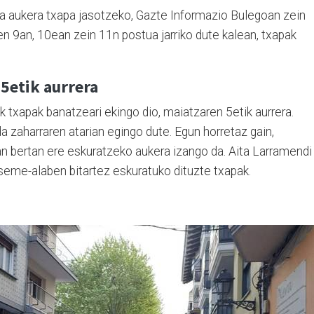
da aukera txapa jasotzeko, Gazte Informazio Bulegoan zein
n 9an, 10ean zein 11n postua jarriko dute kalean, txapak
5etik aurrera
 txapak banatzeari ekingo dio, maiatzaren 5etik aurrera.
 zaharraren atarian egingo dute. Egun horretaz gain,
n bertan ere eskuratzeko aukera izango da. Aita Larramendi
o seme-alaben bitartez eskuratuko dituzte txapak.