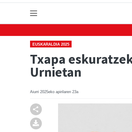
EUSKARALDIA 2025
Txapa eskuratzek
Urnietan
Aiurri
2025eko apirilaren 23a