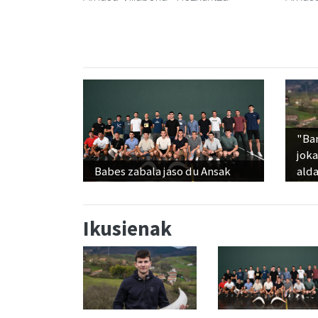
"Ba
jok
Babes zabala jaso du Ansak
alda
Ikusienak