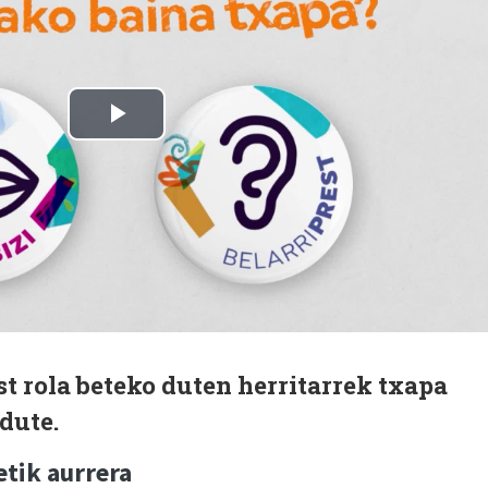
st rola beteko duten herritarrek txapa
dute.
etik aurrera