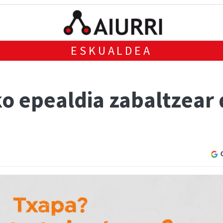
ESKUALDEA
o epealdia zabaltzear