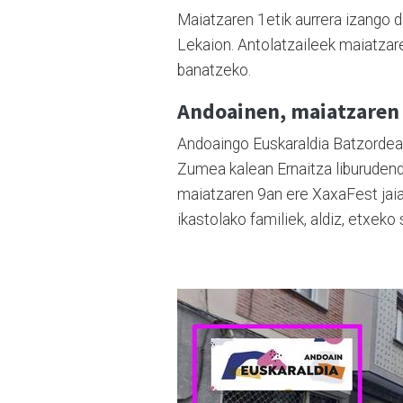
Maiatzaren 1etik aurrera izango 
Lekaion. Antolatzaileek maiatzare
banatzeko.
Andoainen, maiatzaren 
Andoaingo Euskaraldia Batzordeak
Zumea kalean Ernaitza liburudenda
maiatzaren 9an ere XaxaFest jaia
ikastolako familiek, aldiz, etxek