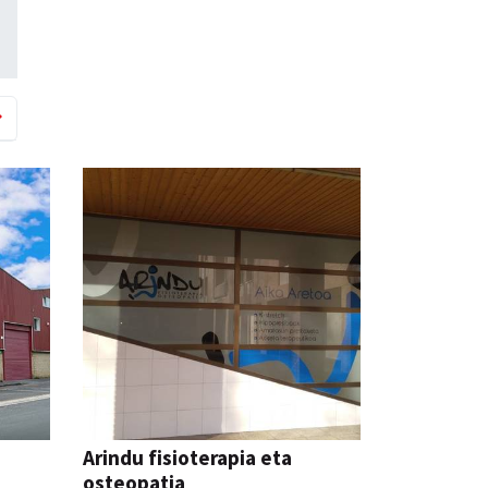
Arindu fisioterapia eta
osteopatia