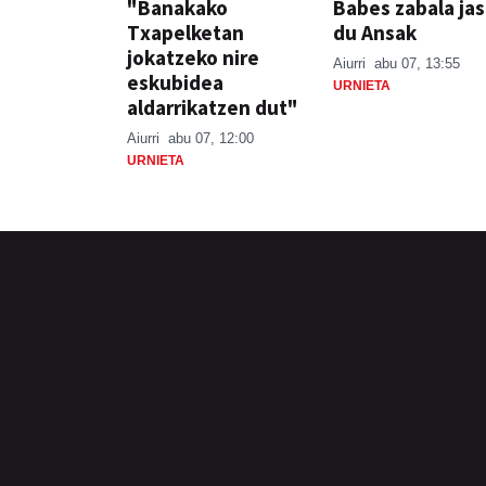
"Banakako
Babes zabala ja
Txapelketan
du Ansak
jokatzeko nire
Aiurri
abu 07, 13:55
eskubidea
URNIETA
aldarrikatzen dut"
Aiurri
abu 07, 12:00
URNIETA