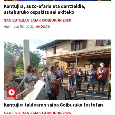
Kantujira, auzo-afaria eta dantzaldia,
asteburuko ospakizunei ekiteko
SAN ESTEBAN JAIAK GOIBURUN 2026
Aiurri
abu 08, 09:31
ANDOAIN
Kantujira taldearen saioa Goiburuko festetan
SAN ESTEBAN JAIAK GOIBURUN 2026