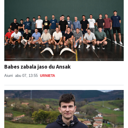
Babes zabala jaso du Ansak
Aiurri
abu 07, 13:55
URNIETA