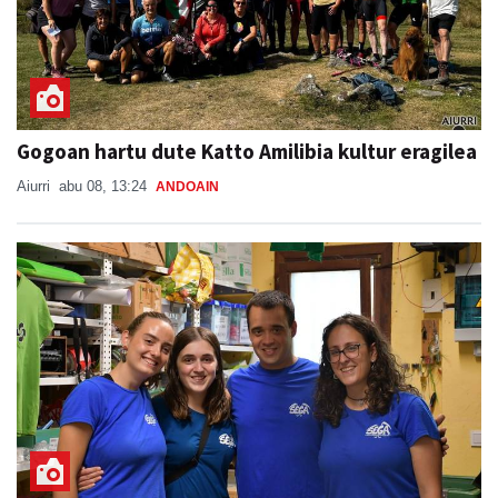
Gogoan hartu dute Katto Amilibia kultur eragilea
Aiurri
abu 08, 13:24
ANDOAIN