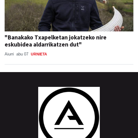
"Banakako Txapelketan jokatzeko nire
eskubidea aldarrikatzen dut"
Aiurri
abu 07
URNIETA