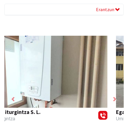
Erantzun
Previous
Next
Egape Ikastola
Urnieta
- Hezkuntza