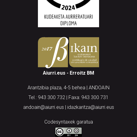
Aiurri.eus - Erroitz BM
Arantzibia plaza, 4-5 behea | ANDOAIN
Tel.: 943 300 732 | Faxa: 943 300 731
andoain@aiurri.eus | idazkaritza@aiurri.eus
Codesyntaxek garatua