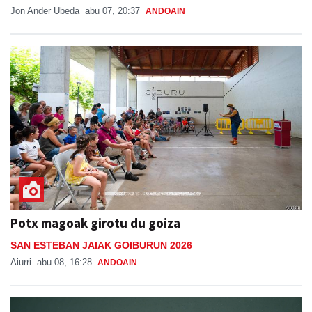
Jon Ander Ubeda
abu 07, 20:37
ANDOAIN
Potx magoak girotu du goiza
SAN ESTEBAN JAIAK GOIBURUN 2026
Aiurri
abu 08, 16:28
ANDOAIN