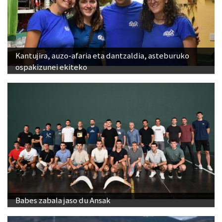
Kantujira, auzo-afaria eta dantzaldia, asteburuko
ospakizunei ekiteko
Babes zabala jaso du Ansak