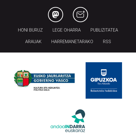
HONI BURUZ
LEGE OHARRA
PUBLIZITATEA
ARAUAK
HARREMANETARAKO
RSS