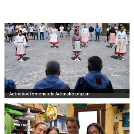
Adinekoei omenaldia Adunako plazan