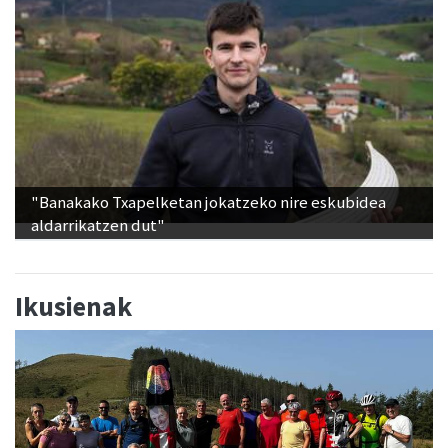
"Banakako Txapelketan jokatzeko nire eskubidea
aldarrikatzen dut"
Ikusienak