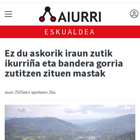
ESKUALDEA
Ez du askorik iraun zutik
ikurriña eta bandera gorria
zutitzen zituen mastak
aiurri
2025eko apirilaren 26a