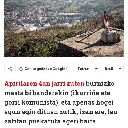
Entzun
Itzuli
Gehitu gaitzazu Googlen
Apirilaren 4an jarri zuten
burnizko
masta bi banderekin (ikurriña eta
gorri komunista), eta apenas hogei
egun egin dituen zutik, izan ere, lau
zatitan puskatuta ageri baita