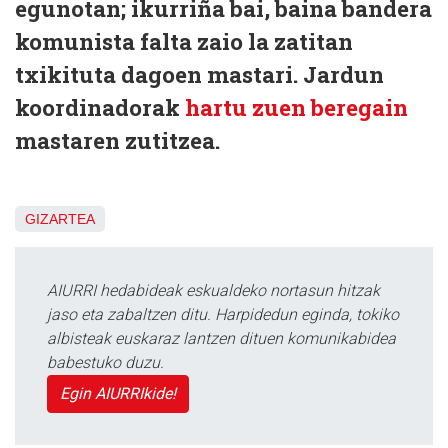
egunotan; ikurriña bai, baina bandera
komunista falta zaio la zatitan
txikituta dagoen mastari. Jardun
koordinadorak
hartu zuen beregain
mastaren zutitzea.
GIZARTEA
AIURRI hedabideak eskualdeko nortasun hitzak
jaso eta zabaltzen ditu. Harpidedun eginda, tokiko
albisteak euskaraz lantzen dituen komunikabidea
babestuko duzu.
Egin AIURRIkide!