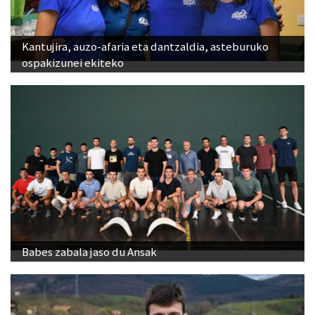
Kantujira, auzo-afaria eta dantzaldia, asteburuko
ospakizunei ekiteko
Babes zabala jaso du Ansak