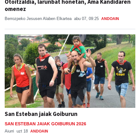
Otoitzaldia, larunbat honetan, Ama Kandidaren
omenez
Berrozpeko Jesusen Alaben Elkartea
abu 07, 09:25
ANDOAIN
San Esteban jaiak Goiburun
SAN ESTEBAN JAIAK GOIBURUN 2026
Aiurri
uzt 18
ANDOAIN