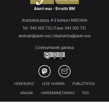
Aiurri.eus - Erroitz BM
Arantzibia plaza, 4-5 behea | ANDOAIN
Tel.: 943 300 732 | Faxa: 943 300 731
andoain@aiurri.eus | idazkaritza@aiurri.eus
Codesyntaxek garatua
HONI BURUZ
LEGE OHARRA
PUBLIZITATEA
ARAUAK
HARREMANETARAKO
RSS