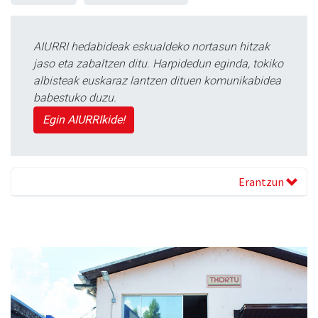
AIURRI hedabideak eskualdeko nortasun hitzak
jaso eta zabaltzen ditu. Harpidedun eginda, tokiko
albisteak euskaraz lantzen dituen komunikabidea
babestuko duzu.
Egin AIURRIkide!
Erantzun