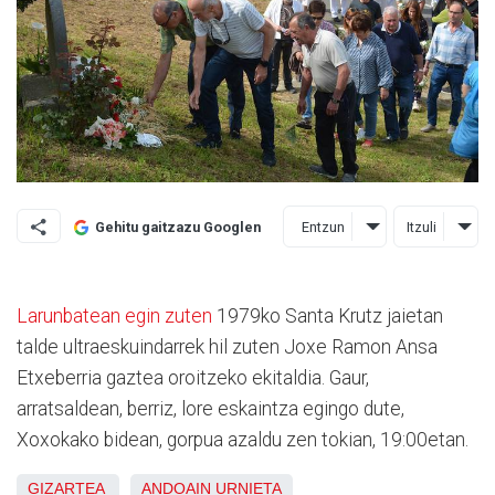
Entzun
Itzuli
Gehitu gaitzazu Googlen
Larunbatean egin zuten
1979ko Santa Krutz jaietan
talde ultraeskuindarrek hil zuten Joxe Ramon Ansa
Etxeberria gaztea oroitzeko ekitaldia. Gaur,
arratsaldean, berriz, lore eskaintza egingo dute,
Xoxokako bidean, gorpua azaldu zen tokian, 19:00etan.
GIZARTEA
ANDOAIN
URNIETA