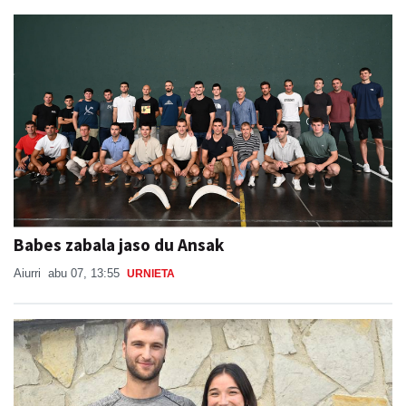
Babes zabala jaso du Ansak
Aiurri
abu 07, 13:55
URNIETA