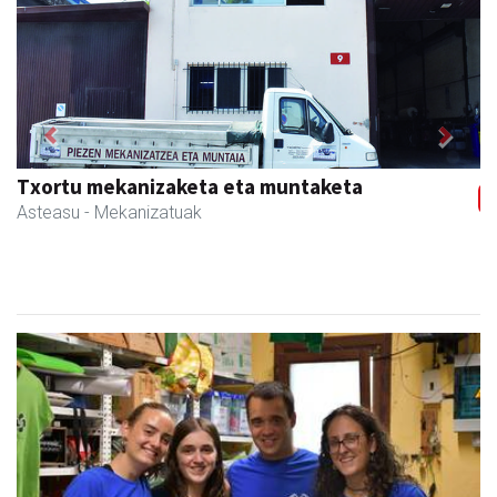
Previous
Next
Istuitza Garden
Andoain
- Lorezaintza