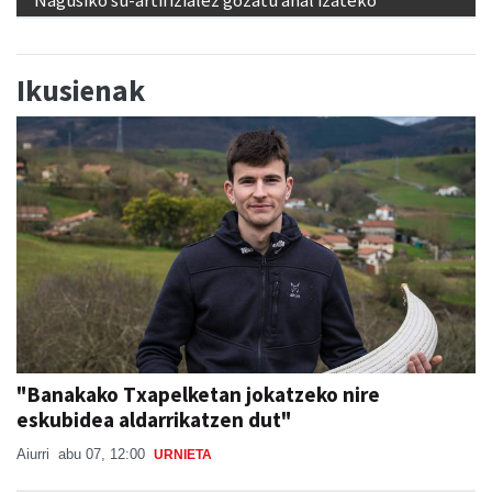
Nagusiko su-artifizialez gozatu ahal izateko
Ikusienak
"Banakako Txapelketan jokatzeko nire
eskubidea aldarrikatzen dut"
Aiurri
abu 07, 12:00
URNIETA