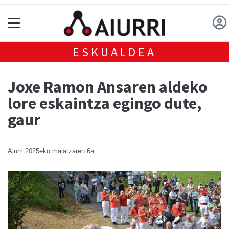
ESKUALDEA
Joxe Ramon Ansaren aldeko
lore eskaintza egingo dute,
gaur
Aiurri
2025eko maiatzaren 6a