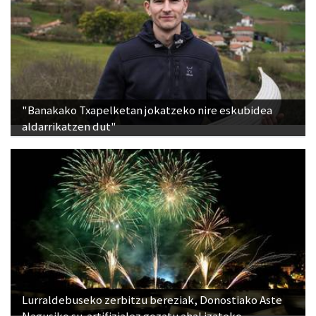
"Banakako Txapelketan jokatzeko nire eskubidea
aldarrikatzen dut"
Lurraldebuseko zerbitzu bereziak, Donostiako Aste