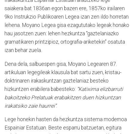
Irakaskuntza Espainiar Estatuan arautzeko lege
saiakera bat 1836an egon bazen ere, 1857ko irailaren
9ko Instrukzio Publikoaren Legea izan zen ildo horretan
lehena. Moyano Legea gisa ezagututako legeak honako
hau jasotzen zuen: lehen hezkuntza "gaztelaniazko
gramatikaren printzipioz, ortografia-ariketekin" osatuta
izan behar zuela.
Dena dela, salbuespen gisa, Moyano Legearen 87.
artikuluan legegileak klausula bat sartu zuen, kristau-
doktrinaren irakaskuntzan gaztelaniaz besteko
hizkuntzen erabilera babesteko:
“Katixima elizbarruti
bakoitzeko Prelatuak erabakitzen duen hizkuntzan
irakatsiko zaie haurrei”
.
Lege honekin hasten da hezkuntza sistema modernoa
Espainiar Estatuan. Beste esparru batzuetan, egitura