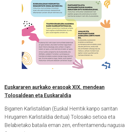
Euskararen aurkako erasoak XIX. mendean
Tolosaldean eta Euskaraldia
Bigarren Karlistaldian (Euskal Herritik kanpo sarritan
Hirugarren Karlistaldia deitua) Tolosako setioa eta
Belabietako bataila eman zen, enfrentamendu nagusia