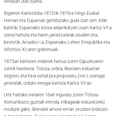
Amasan izan zuena.
Bigarren Karlistaldia 1872tik 1876ra Hego Euskal
Herrian eta Espainian gertatutako guda izan zen. Alde
batetik, Espainiako koroa aldarrikatzen zuen Karlos VII.a
izena hartuta eta haren jarraitzaileak zeuden eta,
bestetik, Amadeo I.a, Espainiako Lehen Errepublika eta
Alfontso XII.aren gobernuak.
1873an karlisten indarrek hartua zuten Gipuzkoaren
zatirik handiena. Tolosa, ordea, liberalen eskuetan
zegoen, eta hiria setiatzea proposatu zion Lizarraga
jeneralak, orduko erregai karlista Karlos VII.ari.
Urte hartako irailaren 16an inguratu zuten Tolosa.
Komunikazio guztiak etenda, elikagaiak eskuratzeko
modurik gabe, liberalek amore eman zezaten bilatzen