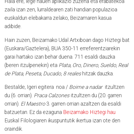
Hala ere, lege hauen aplikazio zuzena eta erabatekoa
zaila izan zen, lurraldearen zati handian populazioa
euskaldun elebakarra zelako, Beizamaren kasua
adibide.
Hain zuzen, Beizamako Udal Artxiboan dago Hiztegi bat
(Euskara/Gaztelera), BUA 350-11 erreferentziarekin
garai hartako izan behar duena. 711 esaldi dauzka
(beren itzulpenekin) eta
Plata, Oro, Dinero, Sueldo, Real
de Plata, Peseta, Ducado, 8 reales
hitzak dauzka.
Bestalde, Igeri egitera noa /
Boime a nadar
itzultzen
du (6. orrian).
Praca Calzones
itzultzen du (20. garren
orrian).
El Maestro
3. garren orrian azaltzen da esaldi
batzuetan. Ez da ezaguna
Beizamako Hiztegi hau
Euskal Filologiaren ikuspuntutik ikertua izan ote den
oraindik.