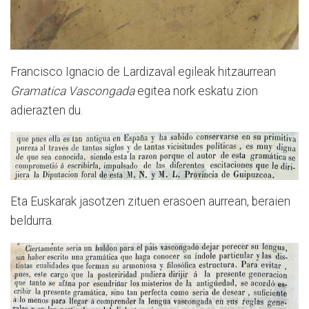
Francisco Ignacio de Lardizaval egileak hitzaurrean
Gramatica Vascongada
egitea nork eskatu zion
adierazten du.
Eta Euskarak jasotzen zituen erasoen aurrean, beraien
beldurra.