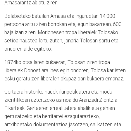
Amasarantz abiatu ziren.
Belabietako batailan Amasa eta inguruetan 14.000
pertsona aritu ziren borrokan eta, egun bakarrean, 600
baja izan ziren. Morionesen tropa liberalek Tolosako
setioa haustea lortu zuten, janaria Tolosan sartu eta
ondoren alde egiteko.
1874ko otsailaren bukaeran, Tolosan ziren tropa
liberalek Donostiara ihes egin ondoren, Tolosa karlisten
esku geratu zen liberalen okupazioari bukaera emanaz.
Gertaera historiko hauek ilunpetik atera eta modu
zientifikoan aztertzeko asmoa du Aranzadi Zientzia
Elkarteak. Gertaeren errealitatera ahalik eta gehien
gerturatzeko eta herritarrei ezagutarazteko,
artxiboetako dokumentazioa jasotzen, sailkatzen eta