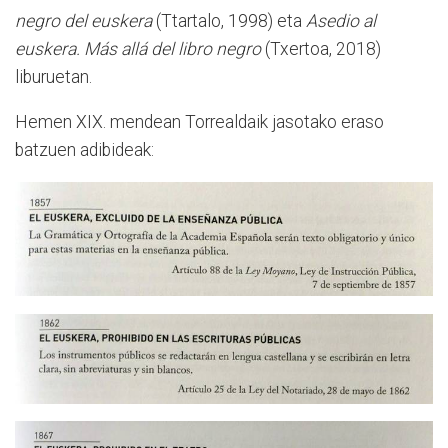
negro del euskera
(Ttartalo, 1998) eta
Asedio al
euskera. Más allá del libro negro
(Txertoa, 2018)
liburuetan.
Hemen XIX. mendean Torrealdaik jasotako eraso
batzuen adibideak: