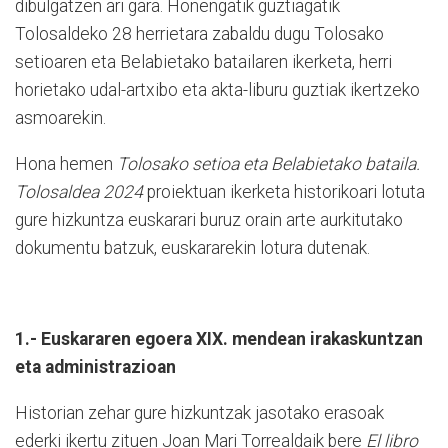
dibulgatzen ari gara. Honengatik guztiagatik
Tolosaldeko 28 herrietara zabaldu dugu Tolosako
setioaren eta Belabietako batailaren ikerketa, herri
horietako udal-artxibo eta akta-liburu guztiak ikertzeko
asmoarekin.
Hona hemen
Tolosako setioa eta Belabietako bataila.
Tolosaldea 2024
proiektuan ikerketa historikoari lotuta
gure hizkuntza euskarari buruz orain arte aurkitutako
dokumentu batzuk, euskararekin lotura dutenak.
1.- Euskararen egoera XIX. mendean irakaskuntzan
eta administrazioan
Historian zehar gure hizkuntzak jasotako erasoak
ederki ikertu zituen Joan Mari Torrealdaik bere
El libro