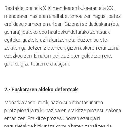
Bestalde, oraindik XIX. mendearen bukaeran eta XX.
mendearen hasieran analfabetismoa zen nagusi, batez
ere klase xumeenen artean. Gizonei soldaduskara (eta
gerrara) joateko edo hauteskundetarako zentsuak
egiteko, gazteleraz irakurtzen eta idazten ba ote
zekiten galdetzen zietenean, gizon askoren erantzuna
ezezkoa zen. Emakumeei ez zieten galdetzen ere,
garaiko gizartearen erakusgarri.
2.- Euskararen aldeko defentsak
Monarkia absolututik, nazio-subiranotasunaren
printzipioari jarraiki, nazioaren eraikitze prozesu sakona
eman zen. Eraikitze prozesu horren ezaugarri
nagusietakoa hizkuntza komun baten zabaltzea da