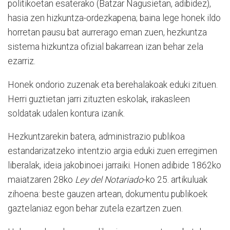
politikoetan esaterako (Batzar Nagusietan, adibidez),
hasia zen hizkuntza-ordezkapena; baina lege honek ildo
horretan pausu bat aurrerago eman zuen, hezkuntza
sistema hizkuntza ofizial bakarrean izan behar zela
ezarriz.
Honek ondorio zuzenak eta berehalakoak eduki zituen.
Herri guztietan jarri zituzten eskolak, irakasleen
soldatak udalen kontura izanik.
Hezkuntzarekin batera, administrazio publikoa
estandarizatzeko intentzio argia eduki zuen erregimen
liberalak, ideia jakobinoei jarraiki. Honen adibide 1862ko
maiatzaren 28ko
Ley del Notariado
-ko 25. artikuluak
zihoena: beste gauzen artean, dokumentu publikoek
gaztelaniaz egon behar zutela ezartzen zuen.