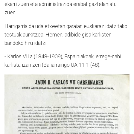
ekarri zuen eta administrazioa erabat gaztelaniatu
zuen.
Harrigarria da udaletxeetan garaian euskaraz idatzitako
testuak aurkitzea. Hemen, adibide gisa karlisten
bandoko hiru idatzi:
- Karlos VII.a (1848-1909), Espainiakoak, errege-nahi
karlista izan zen (Baliarraingo UA 11-1 (48).