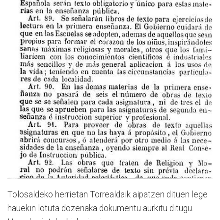
Tolosaldeko herrietan Torrealdaik aipatzen dituen lege
hauekin lotuta dozenaka dokumentu aurkitu ditugu.