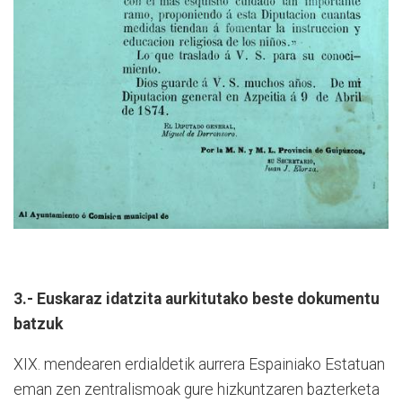
3.- Euskaraz idatzita aurkitutako beste dokumentu
batzuk
XIX. mendearen erdialdetik aurrera Espainiako Estatuan
eman zen zentralismoak gure hizkuntzaren bazterketa