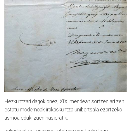
Hezkuntzari dagokionez, XIX. mendean sortzen ari zen
estatu modernoak irakaskuntza unibertsala ezartzeko
asmoa eduki zuen hasieratik.