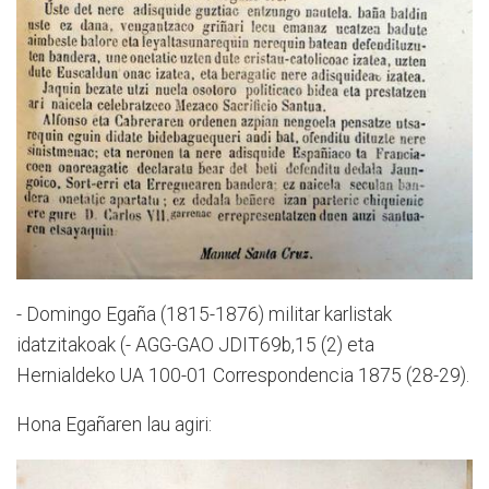
- Domingo Egaña (1815-1876) militar karlistak
idatzitakoak (- AGG-GAO JDIT69b,15 (2) eta
Hernialdeko UA 100-01 Correspondencia 1875 (28-29).
Hona Egañaren lau agiri: