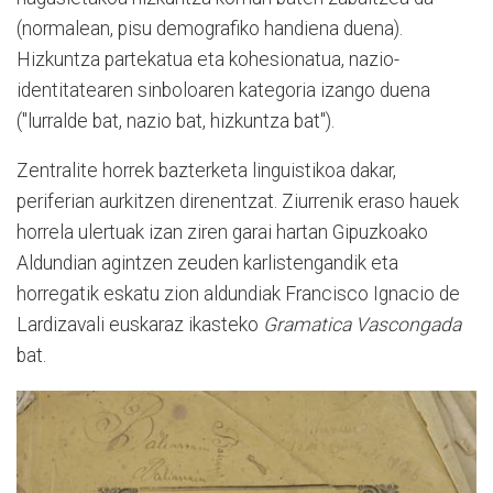
(normalean, pisu demografiko handiena duena).
Hizkuntza partekatua eta kohesionatua, nazio-
identitatearen sinboloaren kategoria izango duena
("lurralde bat, nazio bat, hizkuntza bat").
Zentralite horrek bazterketa linguistikoa dakar,
periferian aurkitzen direnentzat. Ziurrenik eraso hauek
horrela ulertuak izan ziren garai hartan Gipuzkoako
Aldundian agintzen zeuden karlistengandik eta
horregatik eskatu zion aldundiak Francisco Ignacio de
Lardizavali euskaraz ikasteko
Gramatica Vascongada
bat.