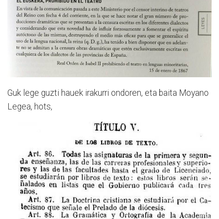
Guk lege guzti hauek irakurri ondoren, eta baita Moyano
Legea, hots,