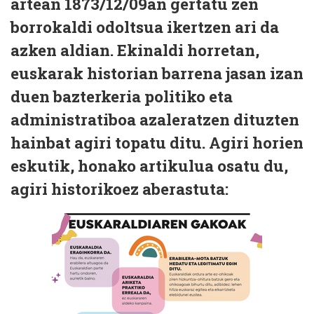
artean 1873/12/09an gertatu zen
borrokaldi odoltsua ikertzen ari da
azken aldian. Ekinaldi horretan,
euskarak historian barrena jasan izan
duen bazterkeria politiko eta
administratiboa azaleratzen dituzten
hainbat agiri topatu ditu. Agiri horien
eskutik, honako artikulua osatu du,
agiri historikoez aberastuta: