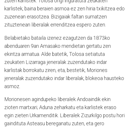
zuten karlistek. Tolosa ongi inguratuta zeukaten
karlistek, baina beraien asmoa ez zen hiria txikitzea edo
zuzenean erasotzea. Bizigaiak faltan sumatzen
zituztenean liberalak errenditzea espero zuten.
Belabietako bataila izenez ezagutzen da 1873ko
abenduaren 9an Amasako mendietan gertatu zen
ekintza armatua. Alde batetik, Tolosa setiatuta
zeukaten Lizarraga jeneralak zuzendutako indar
karlistak borrokatu ziren, eta, bestetik, Moriones
jeneralak zuzendutako indar liberalak, blokeoa hausteko
asmoz.
Morionesen agindupeko liberalek Andoaindik ekin
zioten martxari; Aduna zeharkatu eta karlistek eraso
egin zieten Urkamenditik. Liberalek Zizurkilgo postu hori
gaindituta Asteasu bereganatu zuten, eta gero