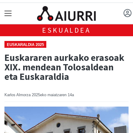
ESKUALDEA
EUSKARALDIA 2025
Euskararen aurkako erasoak
XIX. mendean Tolosaldean
eta Euskaraldia
Karlos Almorza
2025eko maiatzaren 14a