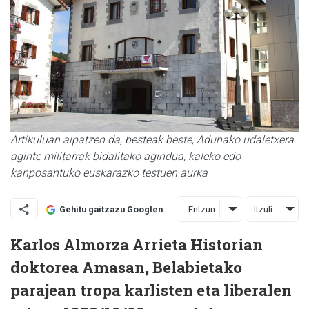
Artikuluan aipatzen da, besteak beste, Adunako udaletxera
aginte militarrak bidalitako agindua, kaleko edo
kanposantuko euskarazko testuen aurka
Entzun
Itzuli
Gehitu gaitzazu Googlen
Karlos Almorza Arrieta Historian
doktorea Amasan, Belabietako
parajean tropa karlisten eta liberalen