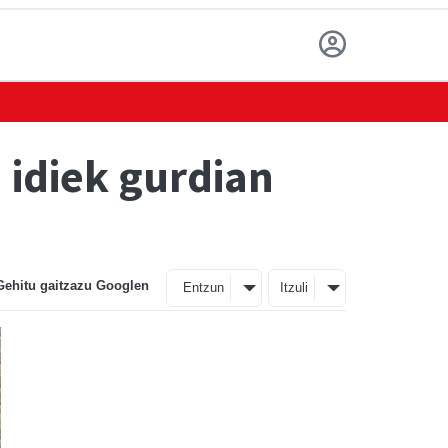
n idiek gurdian
Gehitu gaitzazu Googlen
Entzun
Itzuli