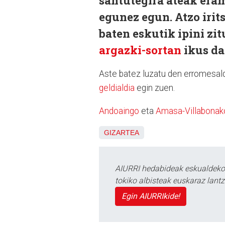
santutegira ateak eram
egunez egun. Atzo irit
baten eskutik ipini zi
argazki-sortan
ikus d
Aste batez luzatu den erromesald
geldialdia
egin zuen.
Andoaingo
eta
Amasa-Villabonak
GIZARTEA
AIURRI hedabideak eskualdeko n
tokiko albisteak euskaraz lan
Egin AIURRIkide!