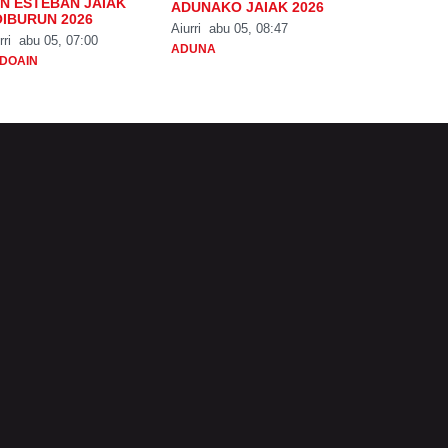
N ESTEBAN JAIAK
ADUNAKO JAIAK 2026
IBURUN 2026
Aiurri
abu 05, 08:47
rri
abu 05, 07:00
ADUNA
DOAIN