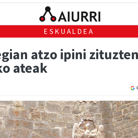
ESKUALDEA
gian atzo ipini zituzte
ko ateak