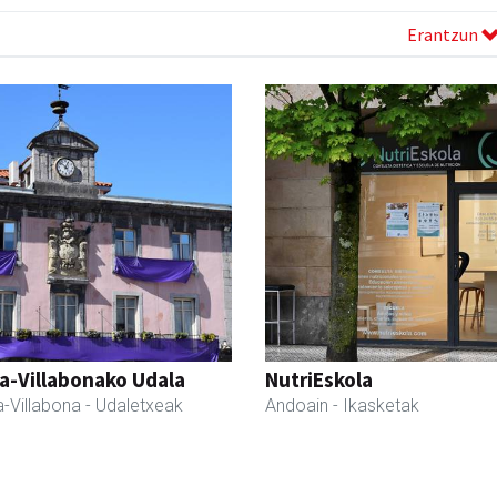
Erantzun
a-Villabonako Udala
NutriEskola
-Villabona
- Udaletxeak
Andoain
- Ikasketak