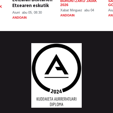
BURUNTZAKO JAIAK
SA
Etxearen eskutik
2026
GO
K
Xabat Minguez
abu 04
Aiu
Aiurri
abu 05, 08:30
ANDOAIN
AN
ANDOAIN