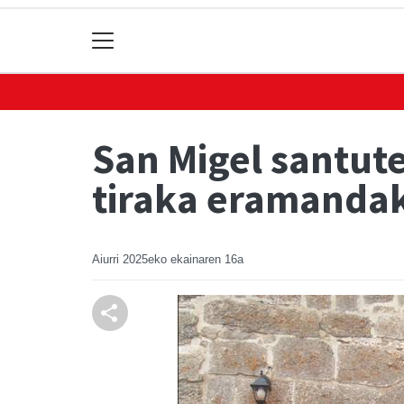
San Migel santute
tiraka eramanda
Aiurri
2025eko ekainaren 16a