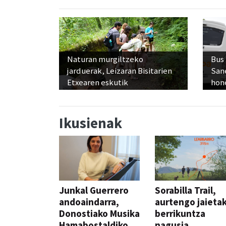
Naturan murgiltzeko
Bus
jarduerak, Leizaran Bisitarien
San
Etxearen eskutik
hon
Ikusienak
Junkal Guerrero
Sorabilla Trail,
andoaindarra,
aurtengo jaieta
Donostiako Musika
berrikuntza
Hamabostaldiko
nagusia