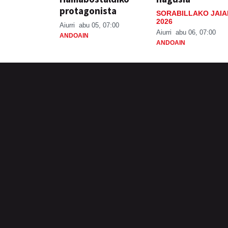
protagonista
SORABILLAKO JAIA
2026
Aiurri
abu 05, 07:00
Aiurri
abu 06, 07:00
ANDOAIN
ANDOAIN