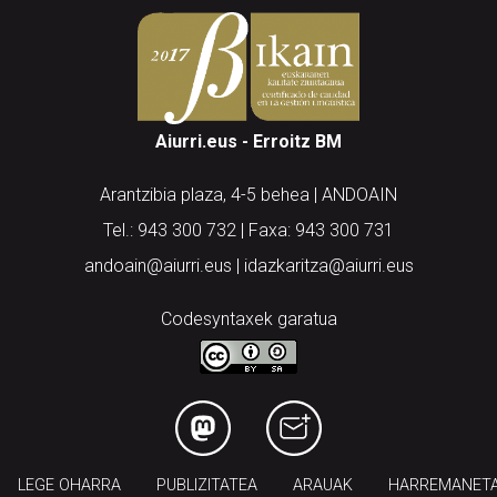
Aiurri.eus - Erroitz BM
Arantzibia plaza, 4-5 behea | ANDOAIN
Tel.: 943 300 732 | Faxa: 943 300 731
andoain@aiurri.eus | idazkaritza@aiurri.eus
Codesyntaxek garatua
LEGE OHARRA
PUBLIZITATEA
ARAUAK
HARREMANET