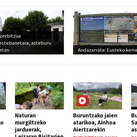
 zerbitzua
estebanetara, asteburu
etan
Andazarrate: Eusteko kem
Naturan
Buruntzako jaien
Bu
ko
murgiltzeko
atarikoa, Ainhoa
S
jarduerak,
Aiertzarekin
a
Leizaran Bisitarien