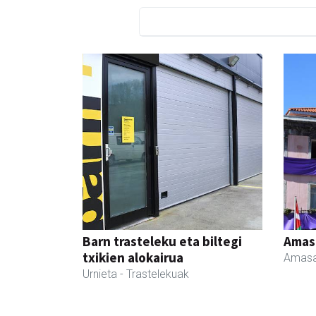
Barn trasteleku eta biltegi
Amas
txikien alokairua
Amasa
Urnieta
- Trastelekuak