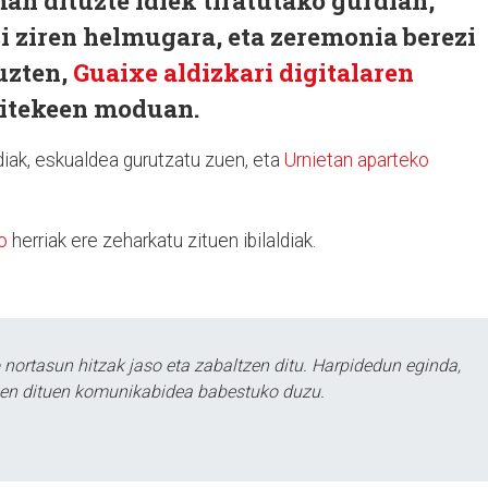
an dituzte idiek tiratutako gurdian,
si ziren helmugara, eta zeremonia berezi
tuzten,
Guaixe aldizkari digitalaren
aitekeen moduan.
iak, eskualdea gurutzatu zuen, eta
Urnietan aparteko
o
herriak ere zeharkatu zituen ibilaldiak.
ortasun hitzak jaso eta zabaltzen ditu. Harpidedun eginda,
tzen dituen komunikabidea babestuko duzu.