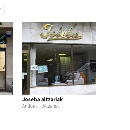
Joseba altzariak
Andoain
- Altzariak