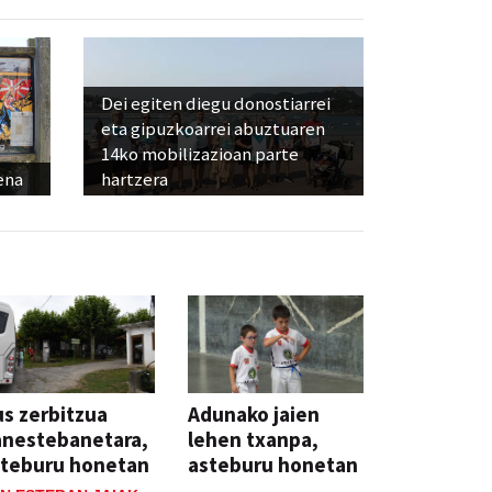
Dei egiten diegu donostiarrei
eta gipuzkoarrei abuztuaren
14ko mobilizazioan parte
ena
hartzera
s zerbitzua
Adunako jaien
anestebanetara,
lehen txanpa,
steburu honetan
asteburu honetan