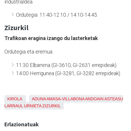
industrialdea.
Ordutegia: 11:40-12:10 / 14:10-14:45.
Zizurkil
Trafikoan eragina izango du lasterketak
Ordutegia eta eremua:
11:30 Elbarrena (GI-3610, GI-2631 errepideak).
14:00 Herrigunea (GI-3281, GI-3282 errepideak).
KIROLA
ADUNA
AMASA-VILLABONA
ANDOAIN
ASTEASU
LARRAUL
URNIETA
ZIZURKIL
Erlazionatuak