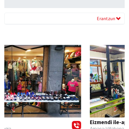
Erantzun
Previous
Next
Eizmendi ile-apaindegia
Amasa-Villabona
- Ile-apaindegiak