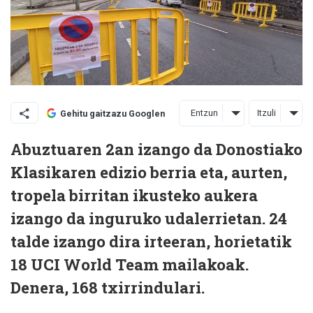
Entzun
Itzuli
Gehitu gaitzazu Googlen
Abuztuaren 2an izango da Donostiako
Klasikaren edizio berria eta, aurten,
tropela birritan ikusteko aukera
izango da inguruko udalerrietan. 24
talde izango dira irteeran, horietatik
18 UCI World Team mailakoak.
Denera, 168 txirrindulari.