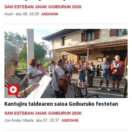
SAN ESTEBAN JAIAK GOIBURUN 2026
Aiurri
abu 08, 16:28
ANDOAIN
Kantujira taldearen saioa Goiburuko festetan
SAN ESTEBAN JAIAK GOIBURUN 2026
Jon Ander Ubeda
abu 07, 20:37
ANDOAIN