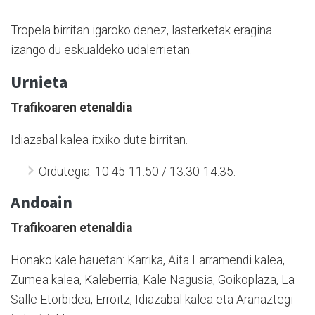
Tropela birritan igaroko denez, lasterketak eragina
izango du eskualdeko udalerrietan.
Urnieta
Trafikoaren etenaldia
Idiazabal kalea itxiko dute birritan.
Ordutegia: 10:45-11:50 / 13:30-14:35.
Andoain
Trafikoaren etenaldia
Honako kale hauetan: Karrika, Aita Larramendi kalea,
Zumea kalea, Kaleberria, Kale Nagusia, Goikoplaza, La
Salle Etorbidea, Erroitz, Idiazabal kalea eta Aranaztegi