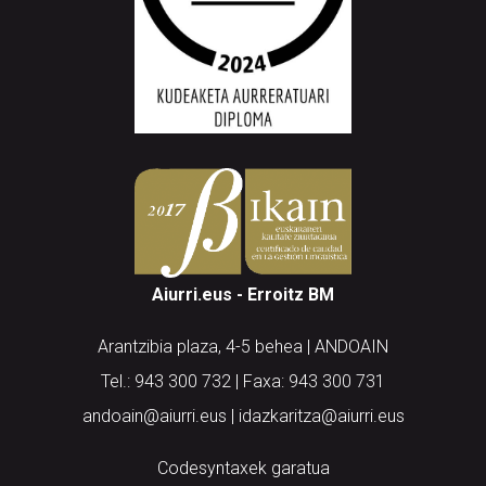
Aiurri.eus - Erroitz BM
Arantzibia plaza, 4-5 behea | ANDOAIN
Tel.: 943 300 732 | Faxa: 943 300 731
andoain@aiurri.eus | idazkaritza@aiurri.eus
Codesyntaxek garatua