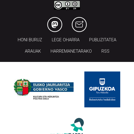
HONI BURUZ
LEGE OHARRA
PUBLIZITATEA
ARAUAK
HARREMANETARAKO
RSS