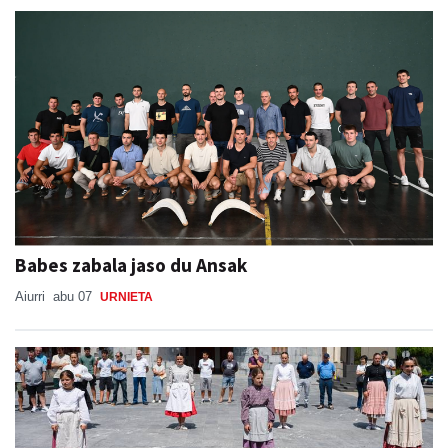
Babes zabala jaso du Ansak
Aiurri
abu 07
URNIETA