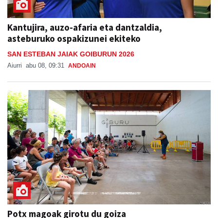
Kantujira, auzo-afaria eta dantzaldia,
asteburuko ospakizunei ekiteko
SAN ESTEBAN JAIAK GOIBURUN 2026
Aiurri
abu 08, 09:31
ANDOAIN
Potx magoak girotu du goiza