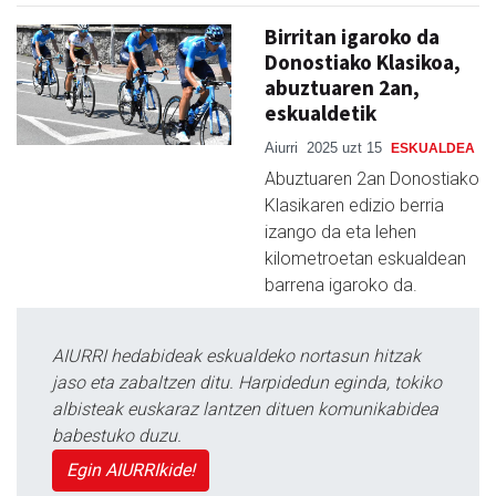
Birritan igaroko da
Donostiako Klasikoa,
abuztuaren 2an,
eskualdetik
Aiurri
2025 uzt 15
ESKUALDEA
Abuztuaren 2an Donostiako
Klasikaren edizio berria
izango da eta lehen
kilometroetan eskualdean
barrena igaroko da.
AIURRI hedabideak eskualdeko nortasun hitzak
jaso eta zabaltzen ditu. Harpidedun eginda, tokiko
albisteak euskaraz lantzen dituen komunikabidea
babestuko duzu.
Egin AIURRIkide!