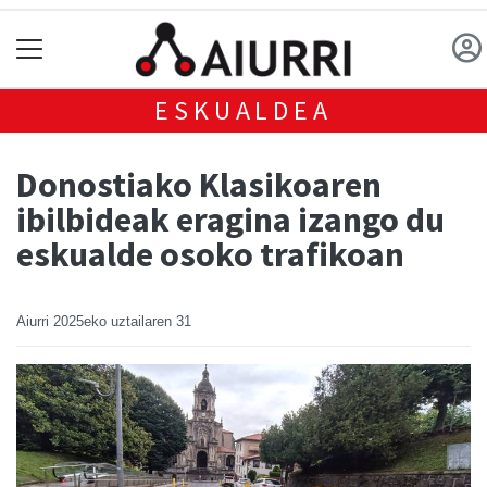
ESKUALDEA
Donostiako Klasikoaren
ibilbideak eragina izango du
eskualde osoko trafikoan
Aiurri
2025eko uztailaren 31