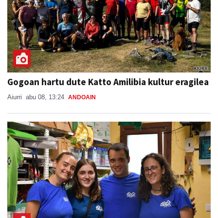
Gogoan hartu dute Katto Amilibia kultur eragilea
Aiurri
abu 08, 13:24
ANDOAIN