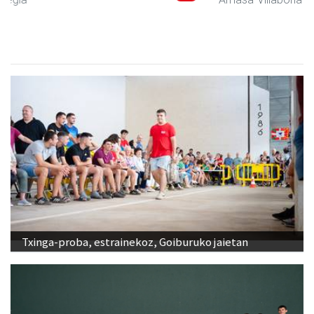
Txinga-proba, estrainekoz, Goiburuko jaietan