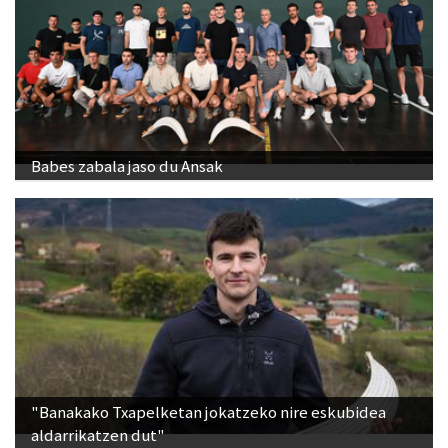
Babes zabala jaso du Ansak
"Banakako Txapelketan jokatzeko nire eskubidea
aldarrikatzen dut"