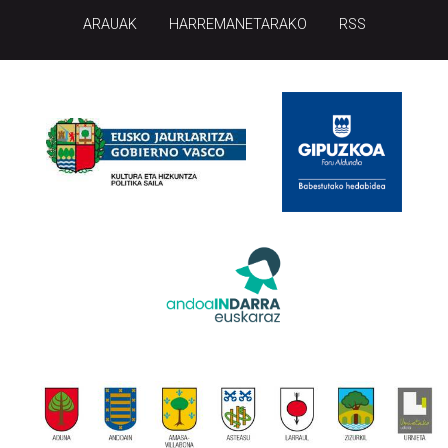
ARAUAK
HARREMANETARAKO
RSS