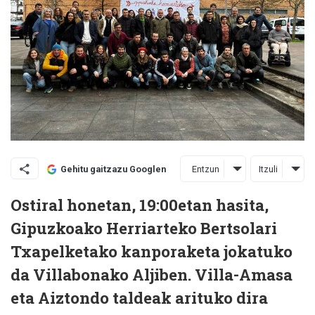
Entzun
Itzuli
Gehitu gaitzazu Googlen
Ostiral honetan, 19:00etan hasita,
Gipuzkoako Herriarteko Bertsolari
Txapelketako kanporaketa jokatuko
da Villabonako Aljiben. Villa-Amasa
eta Aiztondo taldeak arituko dira