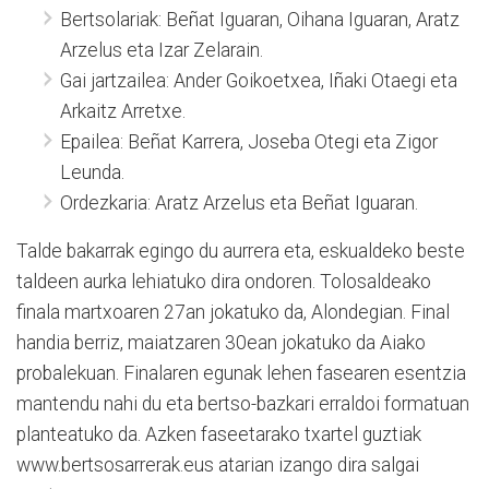
Bertsolariak: Beñat Iguaran, Oihana Iguaran, Aratz
Arzelus eta Izar Zelarain.
Gai jartzailea: Ander Goikoetxea, Iñaki Otaegi eta
Arkaitz Arretxe.
Epailea: Beñat Karrera, Joseba Otegi eta Zigor
Leunda.
Ordezkaria: Aratz Arzelus eta Beñat Iguaran.
Talde bakarrak egingo du aurrera eta, eskualdeko beste
taldeen aurka lehiatuko dira ondoren. Tolosaldeako
finala martxoaren 27an jokatuko da, Alondegian. Final
handia berriz, maiatzaren 30ean jokatuko da Aiako
probalekuan. Finalaren egunak lehen fasearen esentzia
mantendu nahi du eta bertso-bazkari erraldoi formatuan
planteatuko da. Azken faseetarako txartel guztiak
www.bertsosarrerak.eus atarian izango dira salgai