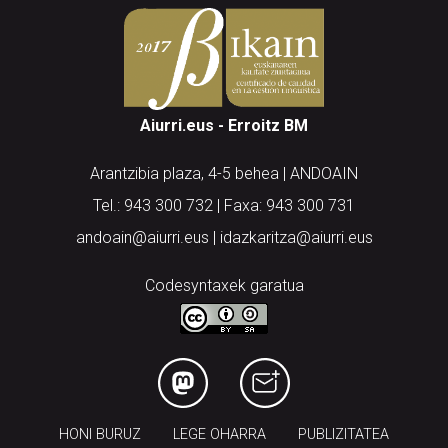
Aiurri.eus - Erroitz BM
Arantzibia plaza, 4-5 behea | ANDOAIN
Tel.: 943 300 732 | Faxa: 943 300 731
andoain@aiurri.eus | idazkaritza@aiurri.eus
Codesyntaxek garatua
HONI BURUZ
LEGE OHARRA
PUBLIZITATEA