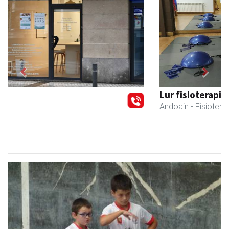
Previous
Next
Lur fisioterapia eta pilates zentroa
Andoain
- Fisioterapia