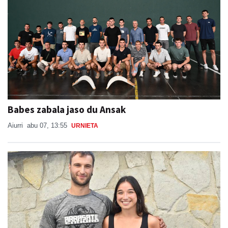
Babes zabala jaso du Ansak
Aiurri
abu 07, 13:55
URNIETA