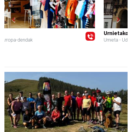
Previous
Next
Urnietako Udala
Urnieta
- Udaletxeak