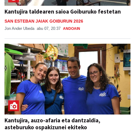
Kantujira taldearen saioa Goiburuko festetan
SAN ESTEBAN JAIAK GOIBURUN 2026
Jon Ander Ubeda
abu 07, 20:37
ANDOAIN
Kantujira, auzo-afaria eta dantzaldia,
asteburuko ospakizunei ekiteko