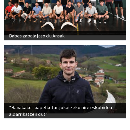
Babes zabala jaso du Ansak
"Banakako Txapelketan jokatzeko nire eskubidea
aldarrikatzen dut"