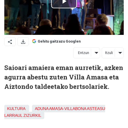
Gehitu gaitzazu Googlen
Entzun
Itzuli
Saioari amaiera eman aurretik, azken
agurra abestu zuten Villa Amasa eta
Aiztondo taldeetako bertsolariek.
KULTURA
ADUNA
AMASA-VILLABONA
ASTEASU
LARRAUL
ZIZURKIL