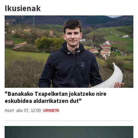
Ikusienak
"Banakako Txapelketan jokatzeko nire
eskubidea aldarrikatzen dut"
Aiurri
abu 07, 12:00
URNIETA