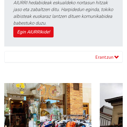
AIURRI hedabideak eskualdeko nortasun hitzak
jaso eta zabaltzen ditu. Harpidedun eginda, tokiko
albisteak euskaraz lantzen dituen komunikabidea
babestuko duzu.
Egin AIURRIkide!
Erantzun