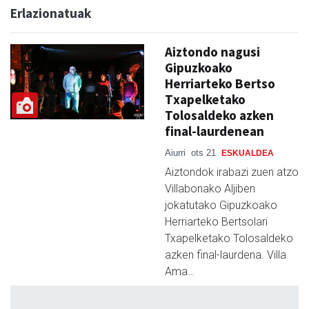
Erlazionatuak
Aiztondo nagusi
Gipuzkoako
Herriarteko Bertso
Txapelketako
Tolosaldeko azken
final-laurdenean
Aiurri
ots 21
ESKUALDEA
Aiztondok irabazi zuen atzo
Villabonako Aljiben
jokatutako Gipuzkoako
Herriarteko Bertsolari
Txapelketako Tolosaldeko
azken final-laurdena. Villa
Ama…