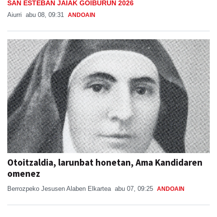
SAN ESTEBAN JAIAK GOIBURUN 2026
Aiurri
abu 08, 09:31
ANDOAIN
Otoitzaldia, larunbat honetan, Ama Kandidaren
omenez
Berrozpeko Jesusen Alaben Elkartea
abu 07, 09:25
ANDOAIN