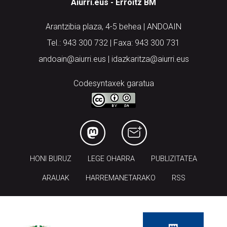
Aiurri.eus - Erroitz BM
Arantzibia plaza, 4-5 behea | ANDOAIN
Tel.: 943 300 732 | Faxa: 943 300 731
andoain@aiurri.eus | idazkaritza@aiurri.eus
Codesyntaxek garatua
HONI BURUZ
LEGE OHARRA
PUBLIZITATEA
ARAUAK
HARREMANETARAKO
RSS