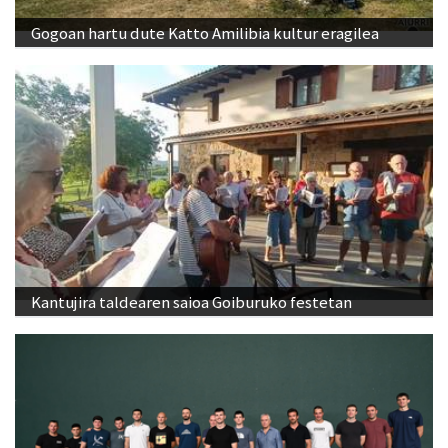
Gogoan hartu dute Katto Amilibia kultur eragilea
Kantujira taldearen saioa Goiburuko festetan