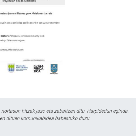
ortasun hitzak jaso eta zabaltzen ditu. Harpidedun eginda,
tzen dituen komunikabidea babestuko duzu.