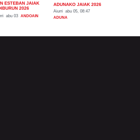
N ESTEBAN JAIAK
ADUNAKO JAIAK 2026
IBURUN 2026
Aiurri
abu 05, 08:47
rri
abu 03
ANDOAIN
ADUNA