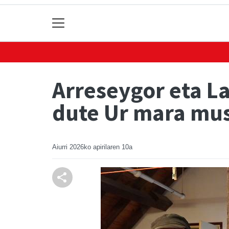
Arreseygor eta L
dute Ur mara mus
Aiurri
2026ko apirilaren 10a