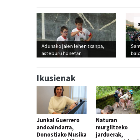
Adunako jaien lehen txanpa,
Sant
asteburu honetan
balo
Ikusienak
Junkal Guerrero
Naturan
andoaindarra,
murgiltzeko
Donostiako Musika
jarduerak,