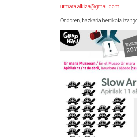
urmara.alkiza@gmail.com
.
Ondoren, bazkaria herrikoia izan