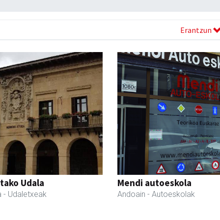
Erantzun
tako Udala
Mendi autoeskola
a
- Udaletxeak
Andoain
- Autoeskolak