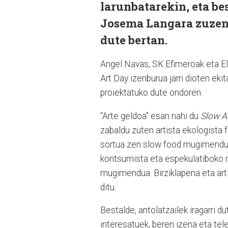
larunbatarekin, eta be
Josema Langara zuzen
dute bertan.
Angel Navas, SK Efimeroak eta Ele
Art Day izenburua jarri dioten eki
proiektatuko dute ondoren.
“Arte geldoa” esan nahi du
Slow A
zabaldu zuten artista ekologista 
sortua zen slow food mugimenduare
kontsumista eta espekulatiboko 
mugimendua. Birziklapena eta arti
ditu.
Bestalde, antolatzailek iragarri 
interesatuek, beren izena eta tel