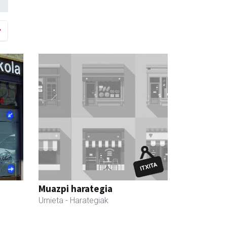
Muazpi harategia
Urnieta
- Harategiak