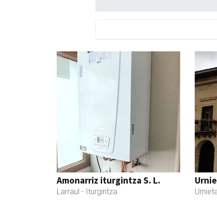
Amonarriz iturgintza S. L.
Urnie
Larraul
- Iturgintza
Urniet