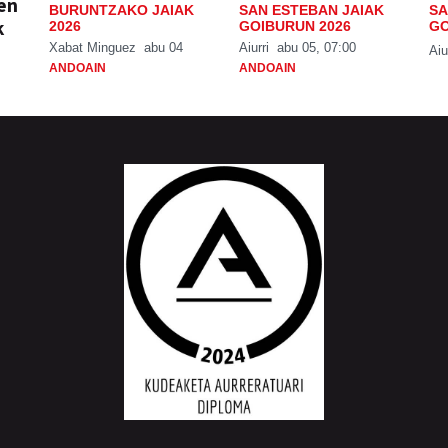
ien
BURUNTZAKO JAIAK
SAN ESTEBAN JAIAK
SA
k
2026
GOIBURUN 2026
GO
Xabat Minguez
abu 04
Aiurri
abu 05, 07:00
Aiu
ANDOAIN
ANDOAIN