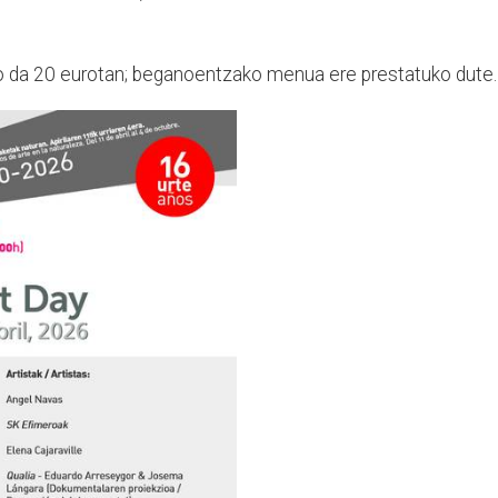
go da 20 eurotan; beganoentzako menua ere prestatuko dute.