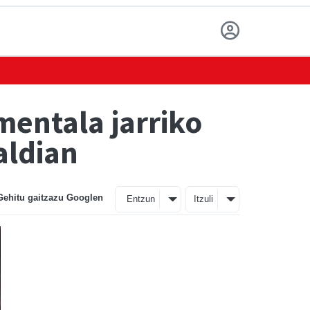
entala jarriko
aldian
Gehitu gaitzazu Googlen
Entzun
Itzuli