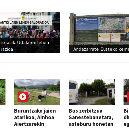
io jaiak: Udalaren lehen
razioa
Andazarrate: Eusteko kem
Buruntzako jaien
Bus zerbitzua
Bi
atarikoa, Ainhoa
Sanestebanetara,
di
Aiertzarekin
asteburu honetan
e