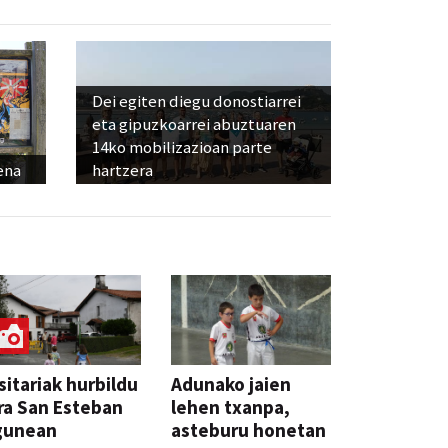
Dei egiten diegu donostiarrei
eta gipuzkoarrei abuztuaren
14ko mobilizazioan parte
ena
hartzera
sitariak hurbildu
Adunako jaien
ra San Esteban
lehen txanpa,
gunean
asteburu honetan