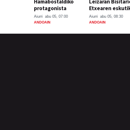
Hamabostaldiko
Leizaran Bisitar
protagonista
Etxearen eskuti
Aiurri
abu 05, 07:00
Aiurri
abu 05, 08:30
ANDOAIN
ANDOAIN