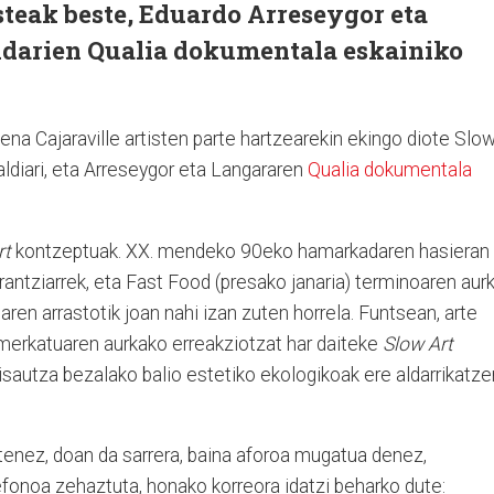
steak beste, Eduardo Arreseygor eta
darien Qualia dokumentala eskainiko
na Cajaraville artisten parte hartzearekin ekingo diote Slo
taldiari, eta Arreseygor eta Langararen
Qualia dokumentala
rt
kontzeptuak. XX. mendeko 90eko hamarkadaren hasieran
frantziarrek, eta Fast Food (presako janaria) terminoaren aur
n arrastotik joan nahi izan zuten horrela. Funtsean, arte
merkatuaren aurkako erreakziotzat har daiteke
Slow Art
sautza bezalako balio estetiko ekologikoak ere aldarrikatze
dutenez, doan da sarrera, baina aforoa mugatua denez,
efonoa zehaztuta, honako korreora idatzi beharko dute: