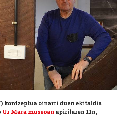
") kontzeptua oinarri duen ekitaldia
o
Ur Mara museoan
apirilaren 11n,