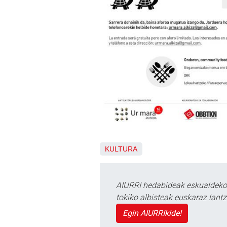
KULTURA
AIURRI hedabideak eskualdeko n
tokiko albisteak euskaraz lan
Egin AIURRIkide!