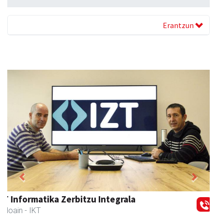
Erantzun
Previous
Next
Kabela
Asteasu
- Gozotegiak