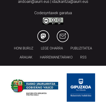
andoain@aiurri.eus | idazkaritza@aiurri.eus
Codesyntaxek garatua
HONI BURUZ
LEGE OHARRA
PUBLIZITATEA
ARAUAK
HARREMANETARAKO
RSS