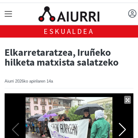
ESKUALDEA
Elkarretaratzea, Iruñeko
hilketa matxista salatzeko
Aiurri
2026ko apirilaren 14a