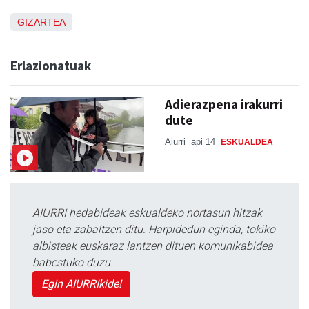
GIZARTEA
Erlazionatuak
Adierazpena irakurri
dute
Aiurri
api 14
ESKUALDEA
AIURRI hedabideak eskualdeko nortasun hitzak
jaso eta zabaltzen ditu. Harpidedun eginda, tokiko
albisteak euskaraz lantzen dituen komunikabidea
babestuko duzu.
Egin AIURRIkide!