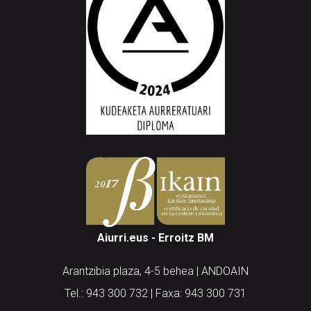
Aiurri.eus - Erroitz BM
Arantzibia plaza, 4-5 behea | ANDOAIN
Tel.: 943 300 732 | Faxa: 943 300 731