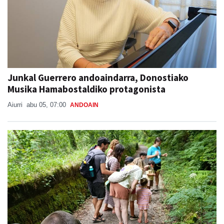
Junkal Guerrero andoaindarra, Donostiako
Musika Hamabostaldiko protagonista
Aiurri
abu 05, 07:00
ANDOAIN