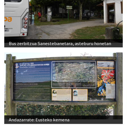
Bus zerbitzua Sanestebanetara, asteburu honetan
Andazarrate: Eusteko kemena