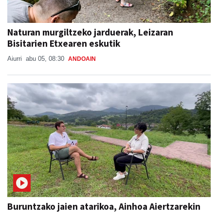
Naturan murgiltzeko jarduerak, Leizaran
Bisitarien Etxearen eskutik
Aiurri
abu 05, 08:30
ANDOAIN
Buruntzako jaien atarikoa, Ainhoa Aiertzarekin