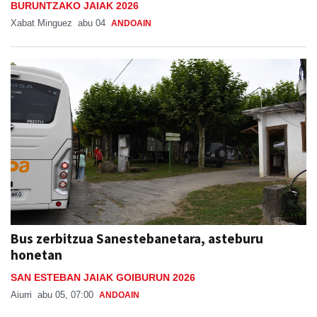
BURUNTZAKO JAIAK 2026
Xabat Minguez
abu 04
ANDOAIN
Bus zerbitzua Sanestebanetara, asteburu
honetan
SAN ESTEBAN JAIAK GOIBURUN 2026
Aiurri
abu 05, 07:00
ANDOAIN