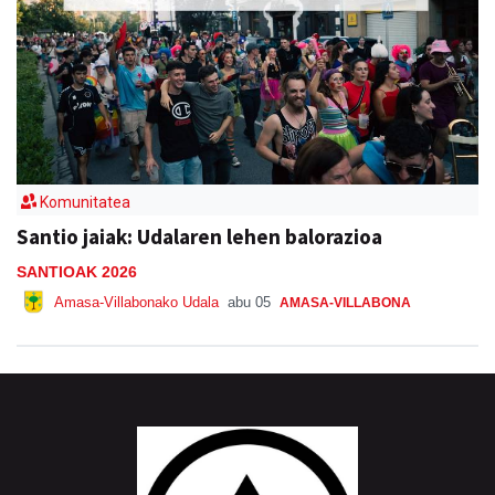
Komunitatea
Santio jaiak: Udalaren lehen balorazioa
SANTIOAK 2026
Amasa-Villabonako Udala
abu 05
AMASA-VILLABONA