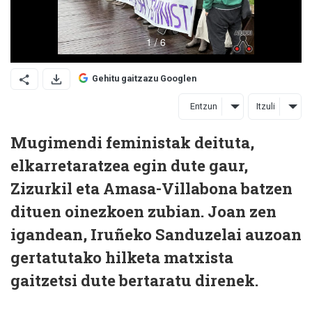
Gehitu gaitzazu Googlen
Entzun
Itzuli
Mugimendi feministak deituta,
elkarretaratzea egin dute gaur,
Zizurkil eta Amasa-Villabona batzen
dituen oinezkoen zubian. Joan zen
igandean, Iruñeko Sanduzelai auzoan
gertatutako hilketa matxista
gaitzetsi dute bertaratu direnek.