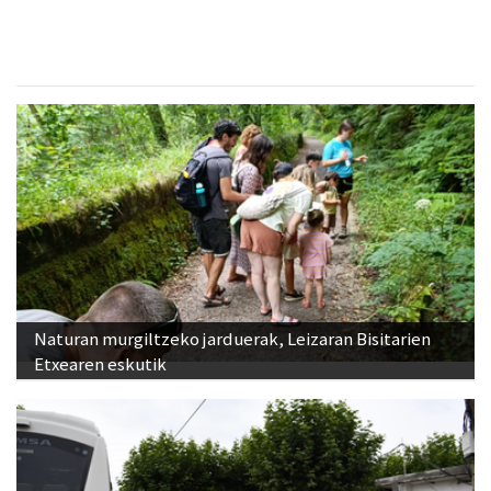
Naturan murgiltzeko jarduerak, Leizaran Bisitarien
Etxearen eskutik