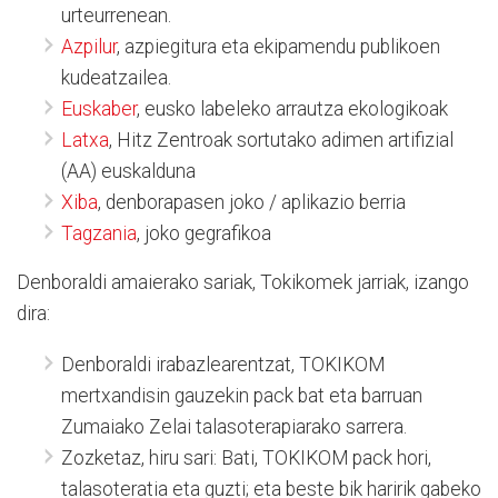
urteurrenean.
Azpilur
, azpiegitura eta ekipamendu publikoen
kudeatzailea.
Euskaber
, eusko labeleko arrautza ekologikoak
Latxa
, Hitz Zentroak sortutako adimen artifizial
(AA) euskalduna
Xiba
, denborapasen joko / aplikazio berria
Tagzania
, joko gegrafikoa
Denboraldi amaierako sariak, Tokikomek jarriak, izango
dira:
Denboraldi irabazlearentzat, TOKIKOM
mertxandisin gauzekin pack bat eta barruan
Zumaiako Zelai talasoterapiarako sarrera.
Zozketaz, hiru sari: Bati, TOKIKOM pack hori,
talasoteratia eta guzti; eta beste bik haririk gabeko