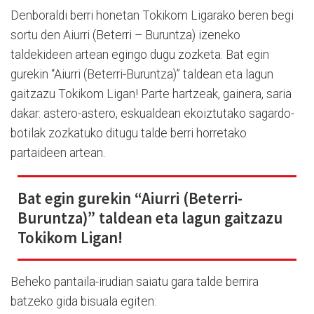
Denboraldi berri honetan Tokikom Ligarako beren begi
sortu den Aiurri (Beterri – Buruntza) izeneko
taldekideen artean egingo dugu zozketa. Bat egin
gurekin “Aiurri (Beterri-Buruntza)” taldean eta lagun
gaitzazu Tokikom Ligan! Parte hartzeak, gainera, saria
dakar: astero-astero, eskualdean ekoiztutako sagardo-
botilak zozkatuko ditugu talde berri horretako
partaideen artean.
Bat egin gurekin “Aiurri (Beterri-
Buruntza)” taldean eta lagun gaitzazu
Tokikom Ligan!
Beheko pantaila-irudian saiatu gara talde berrira
batzeko gida bisuala egiten: