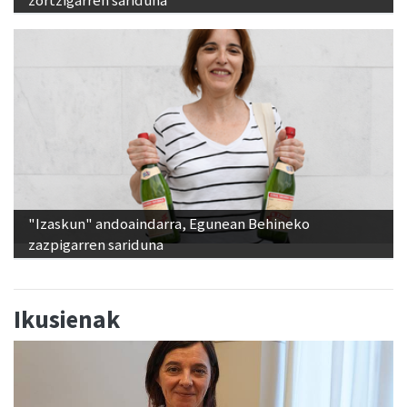
zortzigarren sariduna
"Izaskun" andoaindarra, Egunean Behineko
zazpigarren sariduna
Ikusienak