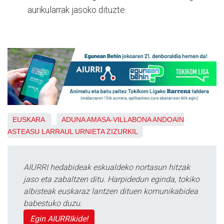
aurikularrak jasoko dituzte.
EUSKARA
ADUNA
AMASA-VILLABONA
ANDOAIN
ASTEASU
LARRAUL
URNIETA
ZIZURKIL
AIURRI hedabideak eskualdeko nortasun hitzak
jaso eta zabaltzen ditu. Harpidedun eginda, tokiko
albisteak euskaraz lantzen dituen komunikabidea
babestuko duzu.
Egin AIURRIkide!