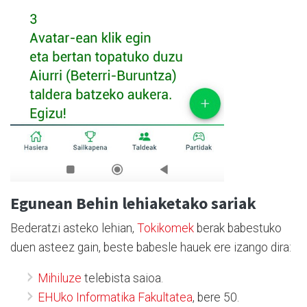
Egunean Behin lehiaketako sariak
Bederatzi asteko lehian,
Tokikomek
berak babestuko
duen asteez gain, beste babesle hauek ere izango dira:
Mihiluze
telebista saioa.
EHUko Informatika Fakultatea
, bere 50.