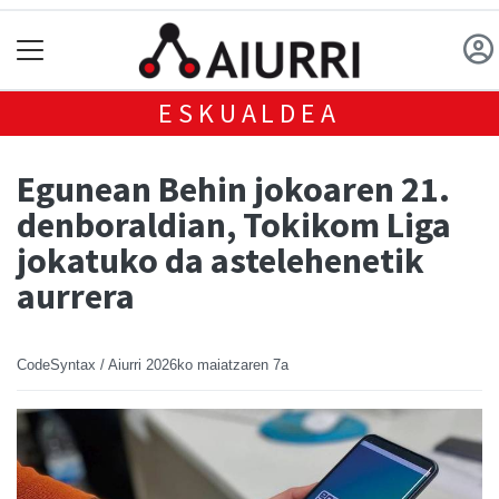
ESKUALDEA
Egunean Behin jokoaren 21.
denboraldian, Tokikom Liga
jokatuko da astelehenetik
aurrera
CodeSyntax / Aiurri
2026ko maiatzaren 7a