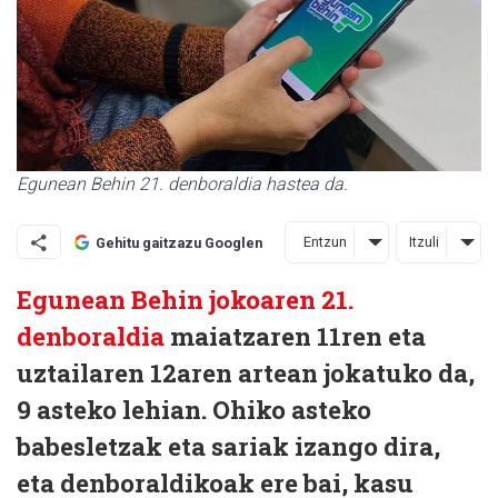
Egunean Behin 21. denboraldia hastea da.
Entzun
Itzuli
Gehitu gaitzazu Googlen
Egunean Behin jokoaren 21.
denboraldia
maiatzaren 11ren eta
uztailaren 12aren artean jokatuko da,
9 asteko lehian. Ohiko asteko
babesletzak eta sariak izango dira,
eta denboraldikoak ere bai, kasu