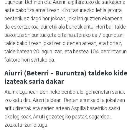
Egunean Behinen eta Aiurrin argitaratuko da sailkapena
aste bakoitza amaitzean. Kiroltasunezko lehia jatorra
besterik ez dago hor jokoan, jokalari guztien ekarpena
da eskertzekoa, aurretik ala behetik aritu. Hori bai, talde
bakoitzaren puntuaketa ertaina aterako da 7 egunetan
talde bakoitzean jokatzen dutenen artean, eta hortaz,
talde batean 20 lagun izan, eta bestea 104, berdintasun
faktore hori sartuko da.
Aiurri (Beterri – Buruntza) taldeko kide
izateak saria dakar
Aiurrik Egunean Behineko denboraldi gehienetan sariak
zozkatu ditu Aiurri taldean. Bertan ehunka dira jokatzen
aritu direnak eta sarien artean Aspilla baserriko saski
ekologikoak, Arruti gozotegiko pastak, sagardoa...
zozkatu izan ditugu.