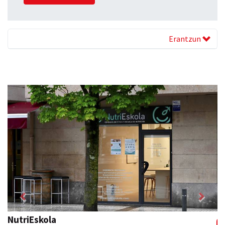
Erantzun
Previous
Next
NutriEskola