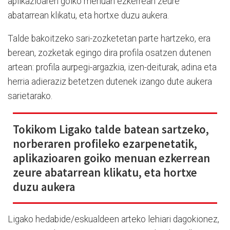
aplikazioaren goiko menuan ezkerrean zeure
abatarrean klikatu, eta hortxe duzu aukera.
Talde bakoitzeko sari-zozketetan parte hartzeko, era
berean, zozketak egingo dira profila osatzen dutenen
artean: profila aurpegi-argazkia, izen-deiturak, adina eta
herria adieraziz betetzen dutenek izango dute aukera
sarietarako.
Tokikom Ligako talde batean sartzeko,
norberaren profileko ezarpenetatik,
aplikazioaren goiko menuan ezkerrean
zeure abatarrean klikatu, eta hortxe
duzu aukera
Ligako hedabide/eskualdeen arteko lehiari dagokionez,