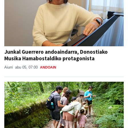
Junkal Guerrero andoaindarra, Donostiako
Musika Hamabostaldiko protagonista
Aiurri
abu 05, 07:00
ANDOAIN