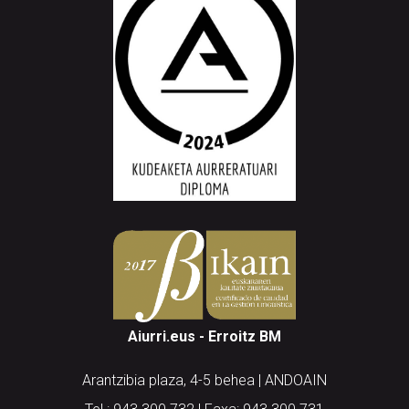
Aiurri.eus - Erroitz BM
Arantzibia plaza, 4-5 behea | ANDOAIN