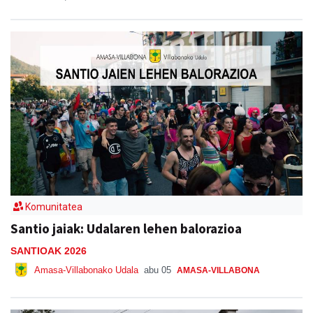
Komunitatea
Santio jaiak: Udalaren lehen balorazioa
SANTIOAK 2026
Amasa-Villabonako Udala
abu 05
AMASA-VILLABONA