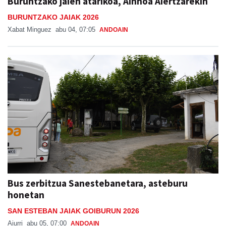
Buruntzako jaien atarikoa, Ainhoa Aiertzarekin
BURUNTZAKO JAIAK 2026
Xabat Minguez
abu 04, 07:05
ANDOAIN
Bus zerbitzua Sanestebanetara, asteburu
honetan
SAN ESTEBAN JAIAK GOIBURUN 2026
Aiurri
abu 05, 07:00
ANDOAIN