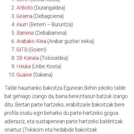
Anboto
(Durangaldea)
Goiena
(Debagoiena)
Aiurri
(Beterri – Buruntza)
Barrena
(Debabarrena)
Arabako Alea
(Arabar guztiei irekia)
GiTB
(Goierri)
28 Kanala
(Tolosaldea)
Hiruka
(Uribe Kosta)
Guaixe
(Sakana)
Talde hauetariko bakoitza Egunean Behin jokoko talde
bat gehiago izango da, baina berezitasun batzuk izango
ditu. Bertan parte hartzeko, erabiltzaile bakoitzak bere
profila osatu egin beharko du parte-hartzeko gogoa
adieraziz, eta sustapenean parte hartzeko baldintzak
onartuz (Tokikom eta hedabide bakoitzak