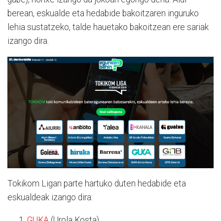
berean, eskualde eta hedabide bakoitzaren inguruko
lehia sustatzeko, talde hauetako bakoitzean ere sariak
izango dira.
Tokikom Ligan parte hartuko duten hedabide eta
eskualdeak izango dira:
GUKA
(Urola Kosta)