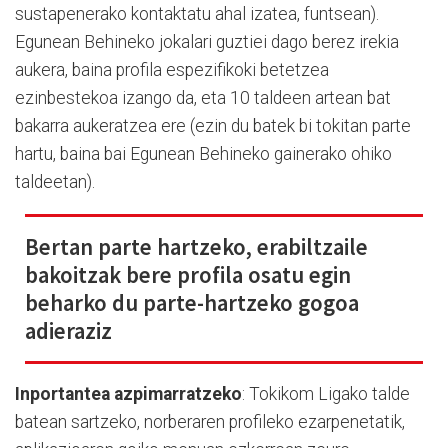
sustapenerako kontaktatu ahal izatea, funtsean).
Egunean Behineko jokalari guztiei dago berez irekia
aukera, baina profila espezifikoki betetzea
ezinbestekoa izango da, eta 10 taldeen artean bat
bakarra aukeratzea ere (ezin du batek bi tokitan parte
hartu, baina bai Egunean Behineko gainerako ohiko
taldeetan).
Bertan parte hartzeko, erabiltzaile
bakoitzak bere profila osatu egin
beharko du parte-hartzeko gogoa
adieraziz
Inportantea azpimarratzeko
: Tokikom Ligako talde
batean sartzeko, norberaren profileko ezarpenetatik,