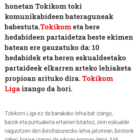
honetan Tokikom toki
komunikabideen bateraguneak
babestuta.
Tokikom
eta bere
hedabideen partaidetza beste ekimen
batean ere gauzatuko da: 10
hedabidek eta beren eskualdeetako
partaideek elkarren arteko lehiaketa
propioan arituko dira.
Tokikom
Liga
izango da hori.
Tokikom Liga ez da banakako lehia bat izango,
baizik eta puntuaketa ertainen bitartez, zein eskualde
nagusitzen den (kiroltasunezko lehia jatorrean, besterik
gabe), horixe izango da jokoan egongo dena. Aldi