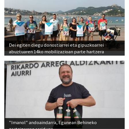
Dei egiten diegu donostiarrei eta gipuzkoarrei
abuztuaren 14ko mobilizazioan parte hartzera
"Imanol" andoaindarra, Egunean Behineko