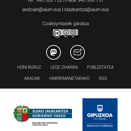
Tel.: 943 300 732 | Faxa: 943 300 731
andoain@aiurri.eus | idazkaritza@aiurri.eus
Codesyntaxek garatua
HONI BURUZ
LEGE OHARRA
PUBLIZITATEA
ARAUAK
HARREMANETARAKO
RSS