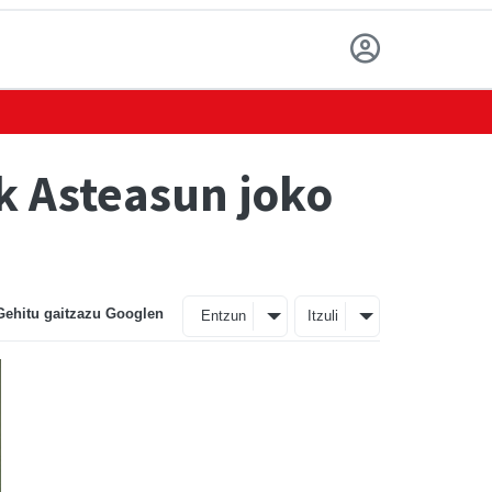
k Asteasun joko
Gehitu gaitzazu Googlen
Entzun
Itzuli