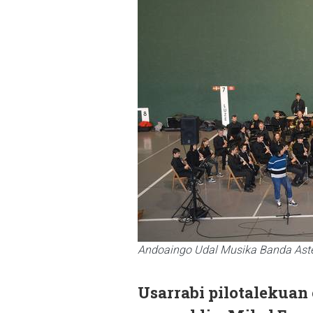
Andoaingo Udal Musika Banda Astea
Usarrabi pilotalekuan 