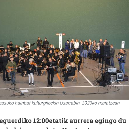
suko hainbat kulturgileekin Usarrabin, 2023ko maiatzean
eguerdiko 12:00etatik aurrera egingo du