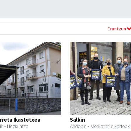
Erantzun
reta Ikastetxea
Salkin
in
- Hezkuntza
Andoain
- Merkatari elkarteak