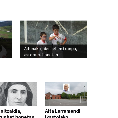
Adunako jaien lehen txanpa,
asteburu honetan
oitzaldia,
Aita Larramendi
runbat honetan,
ikastolako