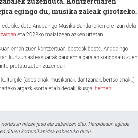
zabalek zuzenduta. Kontzertuaren
ejira egingo du, musika zaleak girotzeko.
edukiko dute Andoaingo Musika Banda lehen ere izan dela
zaroan
eta 2023ko maiatzean azken urtetan.
ekuan eman zuen kontzertuan, besteak beste, Andoaingo
rari Irurtzun asteasuarrak pandemia garaian konposatu zuen
interpretatu zuten zuzenean.
lturgile (abeslariak, musikariak, dantzariak, bertsolariak...)
hartako argazki-sorta eta bideoak, ikusgai
hemen
.
ortasun hitzak jaso eta zabaltzen ditu. Harpidedun eginda,
tzen dituen komunikabidea babestuko duzu.