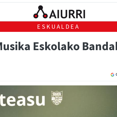
ESKUALDEA
usika Eskolako Banda