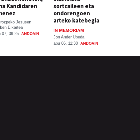
ma Kandidaren
sortzaileen eta
menez
ondorengoen
arteko katebegia
rrozpeko Jesusen
ben Elkartea
IN MEMORIAM
 07, 09:25
ANDOAIN
Jon Ander Ubeda
abu 06, 11:38
ANDOAIN