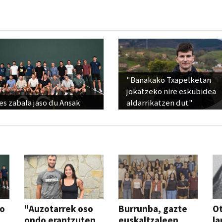
"Banakako Txapelketan
jokatzeko nire eskubidea
s zabala jaso du Ansak
aldarrikatzen dut"
so
"Auzotarrek oso
Burrunba, gazte
Ot
ondo erantzuten
euskaltzaleen
la