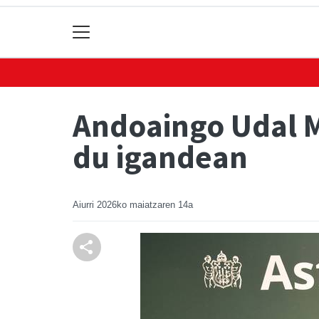
Andoaingo Udal M
du igandean
Aiurri
2026ko maiatzaren 14a