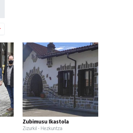
Zubimusu Ikastola
Zizurkil
- Hezkuntza