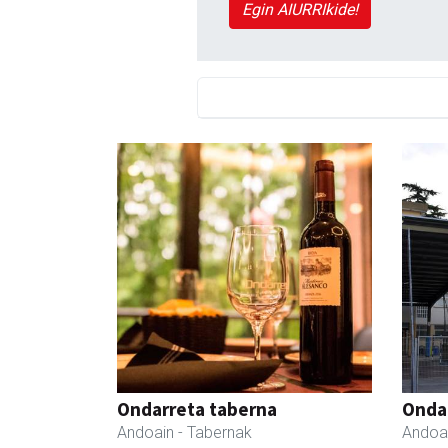
Egin AIURRIkide!
Ondarreta taberna
Ondar
Andoain
- Tabernak
Andoa