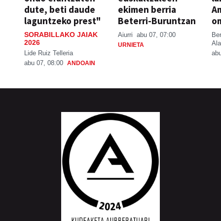
dute, beti daude
ekimen berria
A
laguntzeko prest"
Beterri-Buruntzan
o
SORABILLAKO JAIAK
Aiurri
abu 07, 07:00
Be
2026
Ala
URNIETA
Lide Ruiz Telleria
abu
abu 07, 08:00
ANDOAIN