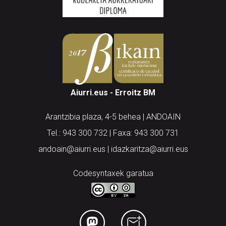
Aiurri.eus - Erroitz BM
Arantzibia plaza, 4-5 behea | ANDOAIN
Tel.: 943 300 732 | Faxa: 943 300 731
andoain@aiurri.eus | idazkaritza@aiurri.eus
Codesyntaxek garatua