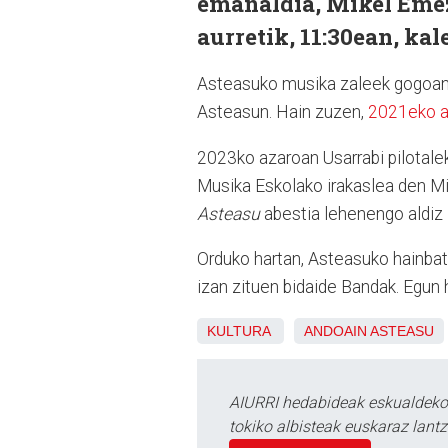
emanaldia, Mikel Eme
aurretik, 11:30ean, kal
Asteasuko musika zaleek gogoan 
Asteasun. Hain zuzen,
2021eko a
2023ko azaroan Usarrabi pilotal
Musika Eskolako irakaslea den Mi
Asteasu
abestia lehenengo aldiz 
Orduko hartan, Asteasuko hainbat ku
izan zituen bidaide Bandak. Egun 
KULTURA
ANDOAIN
ASTEASU
AIURRI hedabideak eskualdeko n
tokiko albisteak euskaraz lan