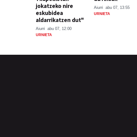
jokatzeko nire
Aiurri
abu 07, 13:55
eskubidea
URNIETA
aldarrikatzen dut"
Aiurri
abu 07, 12:00
URNIETA