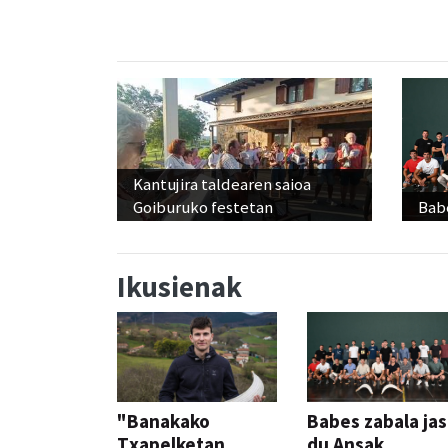
Kantujira taldearen saioa
Goiburuko festetan
Babe
Ikusienak
"Banakako
Babes zabala ja
Txapelketan
du Ansak