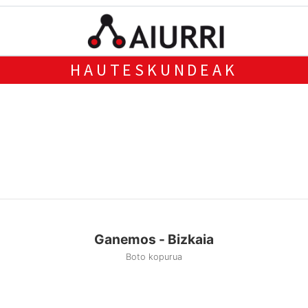
HAUTESKUNDEAK
Ganemos - Bizkaia
Boto kopurua