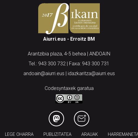
Aiurri.eus - Erroitz BM
Arantzibia plaza, 4-5 behea | ANDOAIN
Tel.: 943 300 732 | Faxa: 943 300 731
andoain@aiurri.eus | idazkaritza@aiurri.eus
Codesyntaxek garatua
LEGE OHARRA
PUBLIZITATEA
ARAUAK
HARREMANET