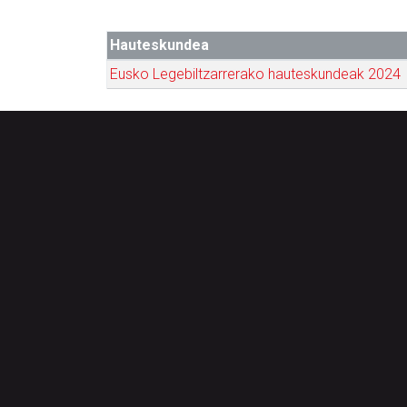
Hauteskundea
Eusko Legebiltzarrerako hauteskundeak 2024