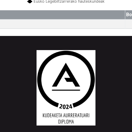
Eusko Legebiltzarrerako hauteskundeak
Bo