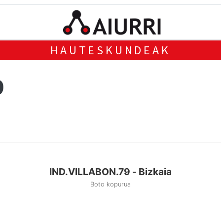
HAUTESKUNDEAK
9
IND.VILLABON.79 - Bizkaia
Boto kopurua