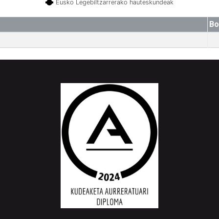
Eusko Legebiltzarrerako hauteskundeak
Bo