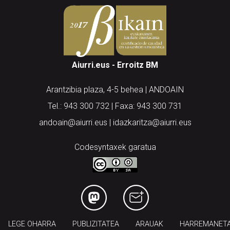
Aiurri.eus - Erroitz BM
Arantzibia plaza, 4-5 behea | ANDOAIN
Tel.: 943 300 732 | Faxa: 943 300 731
andoain@aiurri.eus | idazkaritza@aiurri.eus
Codesyntaxek garatua
LEGE OHARRA
PUBLIZITATEA
ARAUAK
HARREMANET