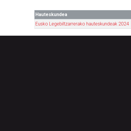
Hauteskundea
Eusko Legebiltzarrerako hauteskundeak 2024