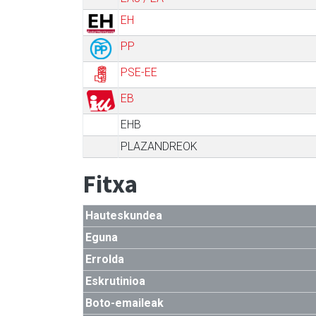
EH
PP
PSE-EE
EB
EHB
PLAZANDREOK
Fitxa
Hauteskundea
Eguna
Errolda
Eskrutinioa
Boto-emaileak