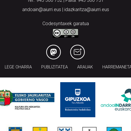
Tel.: 943 300 732 | Faxa: 943 300 731
andoain@aiurri.eus | idazkaritza@aiurri.eus
Codesyntaxek garatua
LEGE OHARRA
PUBLIZITATEA
ARAUAK
HARREMANET