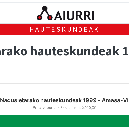
HAUTESKUNDEAK
arako hauteskundeak 
 Nagusietarako hauteskundeak 1999 - Amasa-Vi
Boto kopurua - Eskrutinioa: %100,00