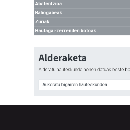
Abstentzioa
Baliogabeak
Zuriak
Hautagai-zerrenden botoak
Alderaketa
Alderatu hauteskunde honen datuak beste ba