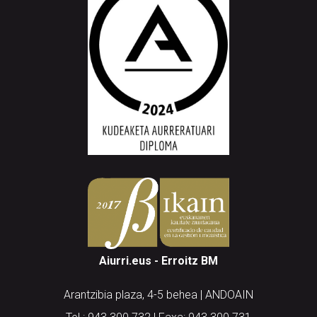
Aiurri.eus - Erroitz BM
Arantzibia plaza, 4-5 behea | ANDOAIN