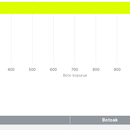
400
500
600
700
800
900
Boto kopurua
Botoak