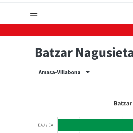
Batzar Nagusiet
Amasa-Villabona
Batzar
EAJ / EA