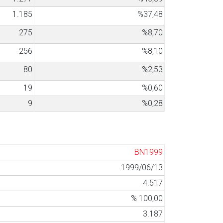
1.185
%37,48
275
%8,70
256
%8,10
80
%2,53
19
%0,60
9
%0,28
BN1999
1999/06/13
4.517
% 100,00
3.187