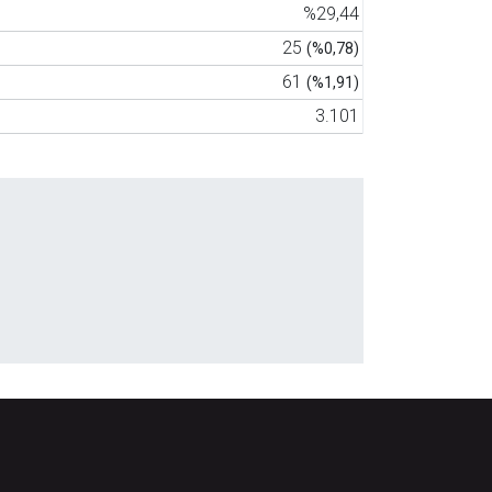
%29,44
25
(%0,78)
61
(%1,91)
3.101