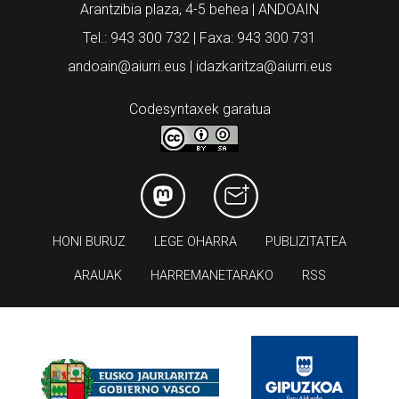
Arantzibia plaza, 4-5 behea | ANDOAIN
Tel.: 943 300 732 | Faxa: 943 300 731
andoain@aiurri.eus | idazkaritza@aiurri.eus
Codesyntaxek garatua
HONI BURUZ
LEGE OHARRA
PUBLIZITATEA
ARAUAK
HARREMANETARAKO
RSS