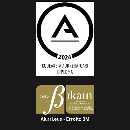
Aiurri.eus - Erroitz BM