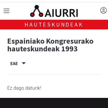
HAUTESKUNDEAK
Espainiako Kongresurako
hauteskundeak 1993
EAE
Ez dago daturik!