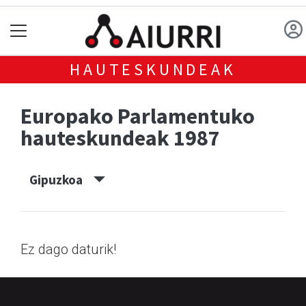
HAUTESKUNDEAK
Europako Parlamentuko
hauteskundeak 1987
Gipuzkoa
Ez dago daturik!