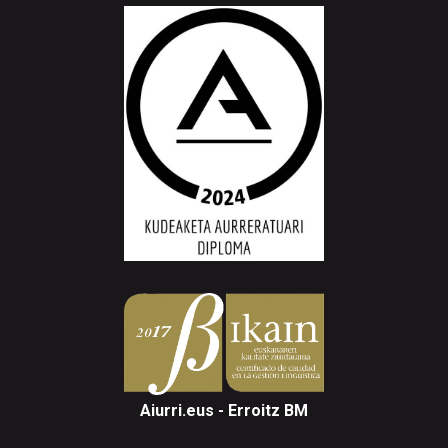
Aiurri.eus - Erroitz BM