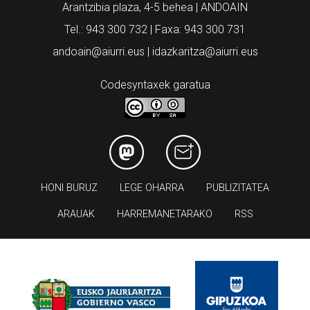
Arantzibia plaza, 4-5 behea | ANDOAIN
Tel.: 943 300 732 | Faxa: 943 300 731
andoain@aiurri.eus | idazkaritza@aiurri.eus
Codesyntaxek garatua
HONI BURUZ
LEGE OHARRA
PUBLIZITATEA
ARAUAK
HARREMANETARAKO
RSS