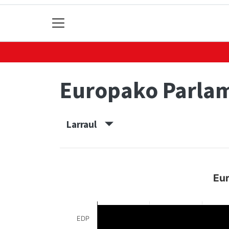
Europako Parla
Larraul
Eur
EDP