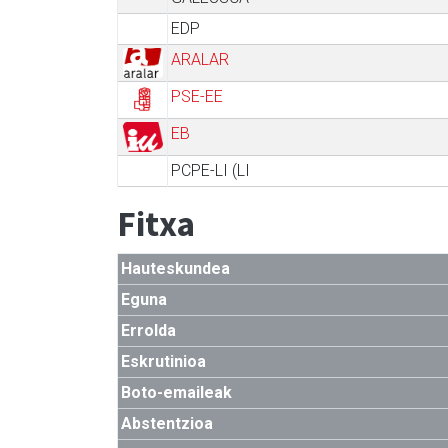
EDP
ARALAR
PSE-EE
EB
PCPE-LI (LI
Fitxa
Hauteskundea
Eguna
Errolda
Eskrutinioa
Boto-emaileak
Abstentzioa