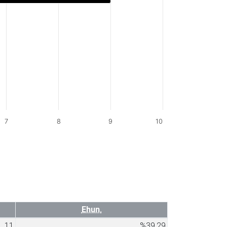
7
8
9
10
Ehun.
11
%39,29