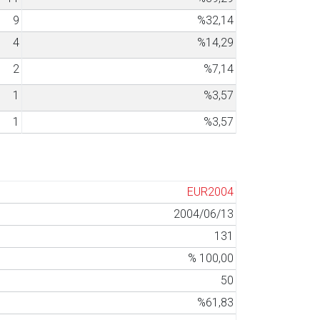
9
%32,14
4
%14,29
2
%7,14
1
%3,57
1
%3,57
EUR2004
2004/06/13
131
% 100,00
50
%61,83