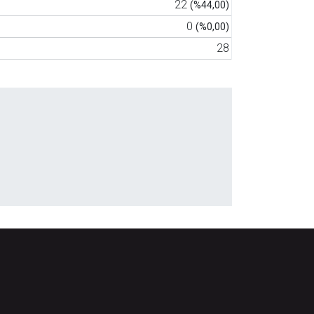
22
(%44,00)
0
(%0,00)
28