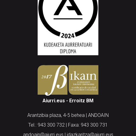
Aiurri.eus - Erroitz BM
Arantzibia plaza, 4-5 behea | ANDOAIN
Tel.: 943 300 732 | Faxa: 943 300 731
andoain@aiurri.eus | idazkaritza@aiurri.eus