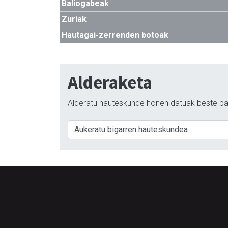
Baliogabeak
Zuriak
Hautagai-zerrenden botoak
Alderaketa
Alderatu hauteskunde honen datuak beste ba