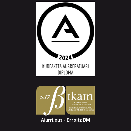
Aiurri.eus - Erroitz BM