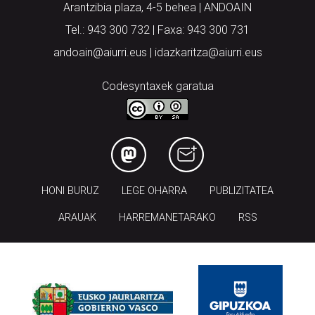
Arantzibia plaza, 4-5 behea | ANDOAIN
Tel.: 943 300 732 | Faxa: 943 300 731
andoain@aiurri.eus | idazkaritza@aiurri.eus
Codesyntaxek garatua
HONI BURUZ
LEGE OHARRA
PUBLIZITATEA
ARAUAK
HARREMANETARAKO
RSS