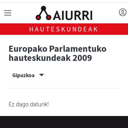
HAUTESKUNDEAK
Europako Parlamentuko
hauteskundeak 2009
Gipuzkoa
Ez dago daturik!