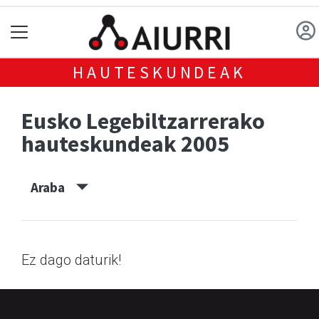
HAUTESKUNDEAK
Eusko Legebiltzarrerako
hauteskundeak 2005
Araba
Ez dago daturik!