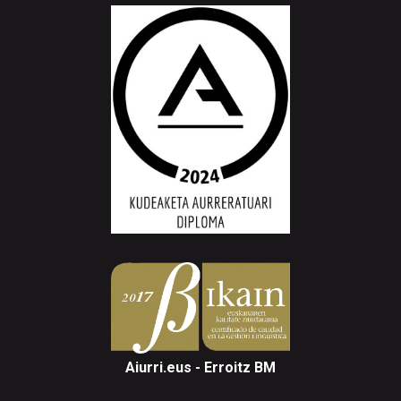
Aiurri.eus - Erroitz BM