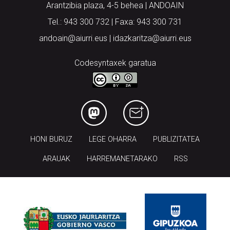
Arantzibia plaza, 4-5 behea | ANDOAIN
Tel.: 943 300 732 | Faxa: 943 300 731
andoain@aiurri.eus | idazkaritza@aiurri.eus
Codesyntaxek garatua
HONI BURUZ
LEGE OHARRA
PUBLIZITATEA
ARAUAK
HARREMANETARAKO
RSS