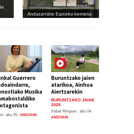
de
Andazarrate: Eusteko kemena
nkal Guerrero
Buruntzako jaien
doaindarra,
atarikoa, Ainhoa
nostiako Musika
Aiertzarekin
amabostaldiko
BURUNTZAKO JAIAK
otagonista
2026
Xabat Minguez
abu 04
rri
abu 05
ANDOAIN
ANDOAIN