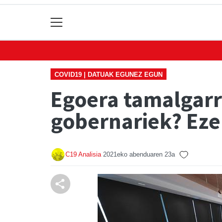
COVID19 | DATUAK EGUNEZ EGUN
Egoera tamalgarri
gobernariek? Eze
C19 Analisia
2021eko abenduaren 23a