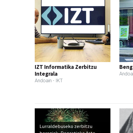
IZT Informatika Zerbitzu
Beng
Integrala
Andoa
Andoain
- IKT
Lurraldebuseko zerbitzu