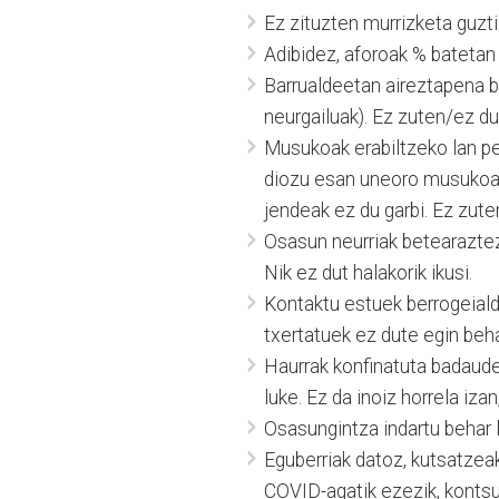
Ez zituzten murrizketa guzti
Adibidez, aforoak % batetan
Barrualdeetan aireztapena b
neurgailuak). Ez zuten/ez du
Musukoak erabiltzeko lan p
diozu esan uneoro musukoa e
jendeak ez du garbi. Ez zuten
Osasun neurriak betearaztez
Nik ez dut halakorik ikusi.
Kontaktu estuek berrogeiald
txertatuek ez dute egin beha
Haurrak konfinatuta badaude
luke. Ez da inoiz horrela iz
Osasungintza indartu behar l
Eguberriak datoz, kutsatzeak
COVID-agatik ezezik, kontsu