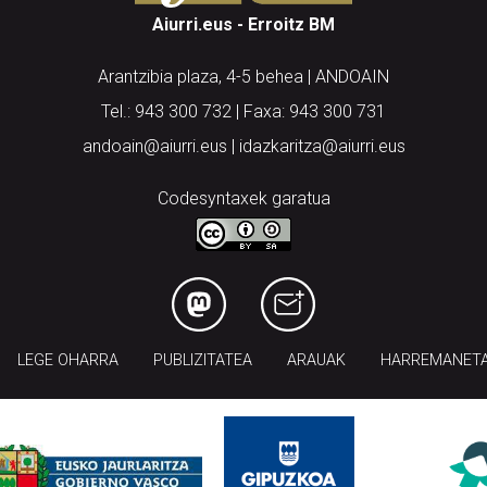
Aiurri.eus - Erroitz BM
Arantzibia plaza, 4-5 behea | ANDOAIN
Tel.: 943 300 732 | Faxa: 943 300 731
andoain@aiurri.eus | idazkaritza@aiurri.eus
Codesyntaxek garatua
LEGE OHARRA
PUBLIZITATEA
ARAUAK
HARREMANET