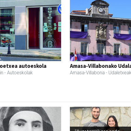
oetxea autoeskola
Amasa-Villabonako Udal
in
- Autoeskolak
Amasa-Villabona
- Udaletxea