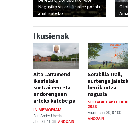
bereziak, Donostiako Aste
Nagusiko su-artifizialez gozatu
Otoi
ahal izateko
Ama
Ikusienak
Aita Larramendi
Sorabilla Trail,
ikastolako
aurtengo jaieta
sortzaileen eta
berrikuntza
ondorengoen
nagusia
arteko katebegia
SORABILLAKO JAIA
2026
IN MEMORIAM
Aiurri
abu 06, 07:00
Jon Ander Ubeda
ANDOAIN
abu 06, 11:38
ANDOAIN