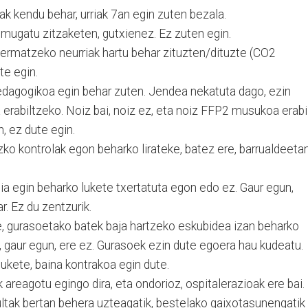
ak kendu behar, urriak 7an egin zuten bezala.
 mugatu zitzaketen, gutxienez. Ez zuten egin.
ermatzeko neurriak hartu behar zituzten/dituzte (CO2
te egin.
edagogikoa egin behar zuten. Jendea nekatuta dago, ezin
rabiltzeko. Noiz bai, noiz ez, eta noiz FFP2 musukoa erabil
, ez dute egin.
ko kontrolak egon beharko lirateke, batez ere, barrualdeetan
ia egin beharko lukete txertatuta egon edo ez. Gaur egun,
r. Ez du zentzurik.
, gurasoetako batek baja hartzeko eskubidea izan beharko
an, gaur egun, ere ez. Gurasoek ezin dute egoera hau kudeatu.
ukete, baina kontrakoa egin dute.
 areagotu egingo dira, eta ondorioz, ospitalerazioak ere bai.
ltak bertan behera uzteagatik, bestelako gaixotasunengatik