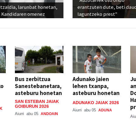
"Auzotarrek oso ondo
tzaldia, larunbat honetan,
erantzuten dute, beti dau
 Kandidaren omenez
laguntzeko prest"
Bus zerbitzua
Adunako jaien
Ju
ko
Sanestebanetara,
lehen txanpa,
an
asteburu honetan
asteburu honetan
Do
H
SAN ESTEBAN JAIAK
ADUNAKO JAIAK 2026
pr
GOIBURUN 2026
K
Aiurri
abu 05
ADUNA
Aiurri
abu 05
ANDOAIN
Aiu