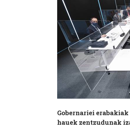
Gobernariei erabakiak 
hauek zentzudunak iza