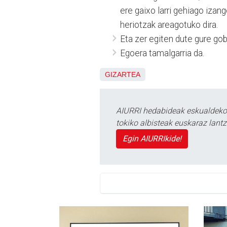
ere gaixo larri gehiago izang
heriotzak areagotuko dira.
Eta zer egiten dute gure gob
Egoera tamalgarria da.
GIZARTEA
AIURRI hedabideak eskualdeko n
tokiko albisteak euskaraz lan
Egin AIURRIkide!