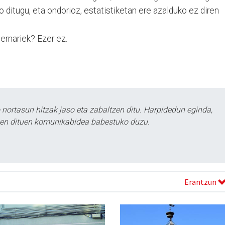
o ditugu, eta ondorioz, estatistiketan ere azalduko ez diren
ernariek? Ezer ez.
ortasun hitzak jaso eta zabaltzen ditu. Harpidedun eginda,
tzen dituen komunikabidea babestuko duzu.
Erantzun