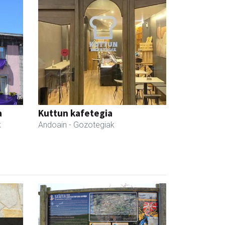
a
Kuttun kafetegia
k
Andoain
- Gozotegiak