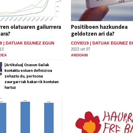
ren olatuaren gailurrera
Positiboen hazkundea
gara?
geldotzen ari da?
9 | DATUAK EGUNEZ EGUN
COVID19 | DATUAK EGUNEZ 
13
2022 urt 07
DEA
ANDOAIN
[Artikulua] Osasun Sailak
kontaktu estuen definizioa
zehaztu du, pertsona
zaurgarriak bakarrik kontutan
hartuz