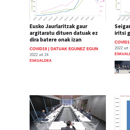
Eusko Jaurlaritzak gaur
Seigar
argitaratu dituen datuak ez
iritsi 
dira batere onak izan
COVID1
2022 urt 
COVID19 | DATUAK EGUNEZ EGUN
ESKUAL
2022 urt 24
ESKUALDEA