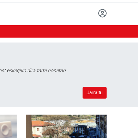
t eskegiko dira tarte honetan
Jarraitu