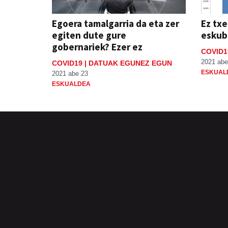
Egoera tamalgarria da eta zer
Ez tx
egiten dute gure
eskub
gobernariek? Ezer ez
COVID1
2021 abe
COVID19 | DATUAK EGUNEZ EGUN
ESKUAL
2021 abe 23
ESKUALDEA