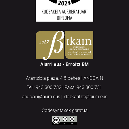
Aiurri.eus - Erroitz BM
Arantzibia plaza, 4-5 behea | ANDOAIN
Tel.: 943 300 732 | Faxa: 943 300 731
andoain@aiurri.eus | idazkaritza@aiurri.eus
Codesyntaxek garatua