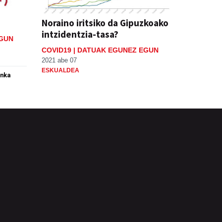
Noraino iritsiko da Gipuzkoako
intzidentzia-tasa?
EGUN
COVID19 | DATUAK EGUNEZ EGUN
2021 abe 07
ESKUALDEA
anka