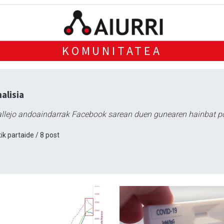
KOMUNITATEA
alisia
llejo andoaindarrak Facebook sarean duen gunearen hainbat pos
ik partaide / 8 post