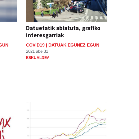
Datuetatik abiatuta, grafiko
interesgarriak
EGUN
COVID19 | DATUAK EGUNEZ EGUN
2021 abe 31
ESKUALDEA