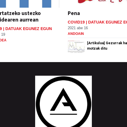
ertatzeko ustezko
Pena
idearen aurrean
COVID19 | DATUAK EGUNEZ 
2021 abe 16
9 | DATUAK EGUNEZ EGUN
ANDOAIN
 19
DEA
[Artikulua] Gezurrak h
motzak ditu