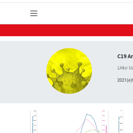
C19 An
Urko Va
2021(e)t