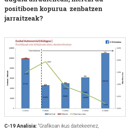
positiboen kopurua zenbatzen
jarraitzeak?
C-19 Analisia:
"Grafikoan ikus daitekeenez,