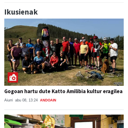
Ikusienak
Gogoan hartu dute Katto Amilibia kultur eragilea
Aiurri
abu 08, 13:24
ANDOAIN