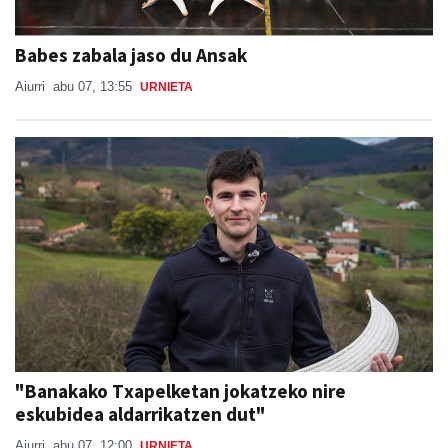
Babes zabala jaso du Ansak
Aiurri
abu 07, 13:55
URNIETA
"Banakako Txapelketan jokatzeko nire
eskubidea aldarrikatzen dut"
Aiurri
abu 07, 12:00
URNIETA