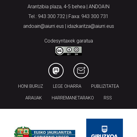
Arantzibia plaza, 4-5 behea | ANDOAIN
Tel.: 943 300 732 | Faxa: 943 300 731
andoain@aiurri.eus | idazkaritza@aiurri.eus
Codesyntaxek garatua
HONI BURUZ
LEGE OHARRA
PUBLIZITATEA
ARAUAK
HARREMANETARAKO
RSS