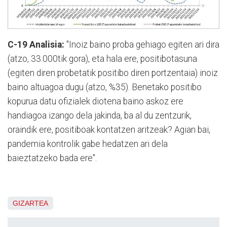
C-19 Analisia:
"Inoiz baino proba gehiago egiten ari dira
(atzo, 33.000tik gora), eta hala ere, positibotasuna
(egiten diren probetatik positibo diren portzentaia) inoiz
baino altuagoa dugu (atzo, %35). Benetako positibo
kopurua datu ofizialek diotena baino askoz ere
handiagoa izango dela jakinda, ba al du zentzurik,
oraindik ere, positiboak kontatzen aritzeak? Agian bai,
pandemia kontrolik gabe hedatzen ari dela
baieztatzeko bada ere".
GIZARTEA