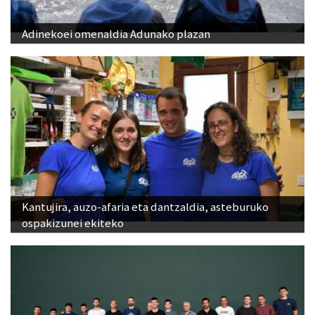
Adinekoei omenaldia Adunako plazan
Kantujira, auzo-afaria eta dantzaldia, asteburuko
ospakizunei ekiteko