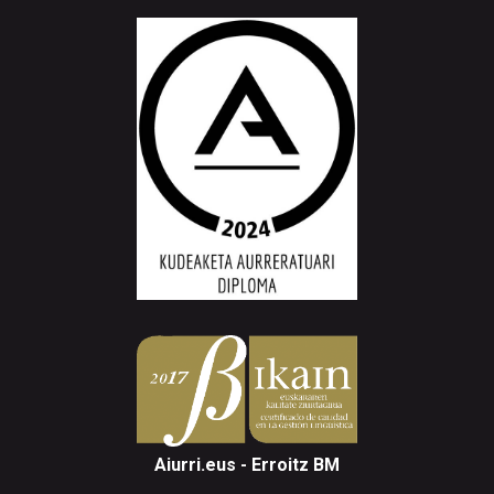
Aiurri.eus - Erroitz BM