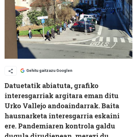
Gehitu gaitzazu Googlen
Datuetatik abiatuta, grafiko
interesgarriak argitara eman ditu
Urko Vallejo andoaindarrak. Baita
hausnarketa interesgarria eskaini
ere. Pandemiaren kontrola galdu
dugula dirudienean, merezi du