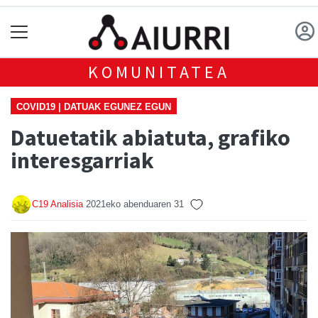
KOMUNITATEA
COVID19 | DATUAK EGUNEZ EGUN
Datuetatik abiatuta, grafiko
interesgarriak
C19 Analisia
2021eko abenduaren 31