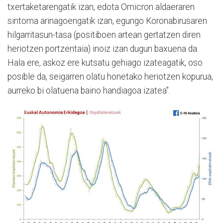
txertaketarengatik izan, edota Omicron aldaeraren
sintoma arinagoengatik izan, egungo Koronabirusaren
hilgarritasun-tasa (positiboen artean gertatzen diren
heriotzen portzentaia) inoiz izan dugun baxuena da.
Hala ere, askoz ere kutsatu gehiago izateagatik, oso
posible da, seigarren olatu honetako heriotzen kopurua,
aurreko bi olatuena baino handiagoa izatea".