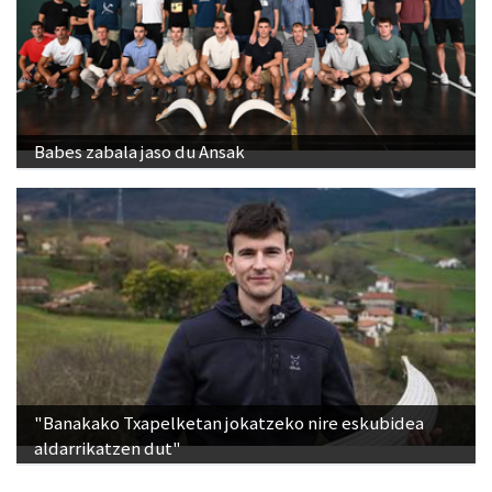
Babes zabala jaso du Ansak
"Banakako Txapelketan jokatzeko nire eskubidea
aldarrikatzen dut"