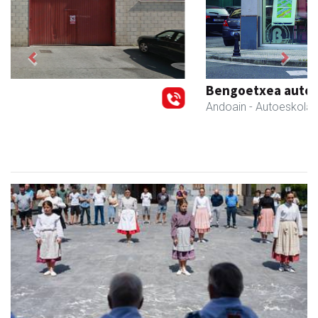
Previous
Next
Bengoetxea autoeskola
Andoain
- Autoeskolak