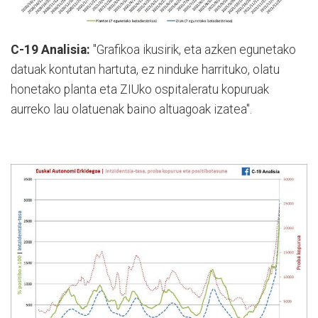
C-19 Analisia:
"Grafikoa ikusirik, eta azken egunetako
datuak kontutan hartuta, ez ninduke harrituko, olatu
honetako planta eta ZIUko ospitaleratu kopuruak
aurreko lau olatuenak baino altuagoak izatea".