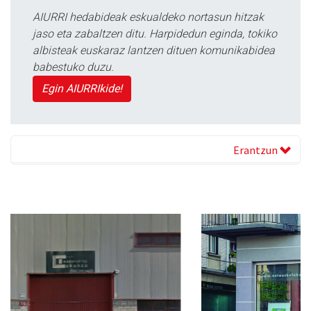
AIURRI hedabideak eskualdeko nortasun hitzak
jaso eta zabaltzen ditu. Harpidedun eginda, tokiko
albisteak euskaraz lantzen dituen komunikabidea
babestuko duzu.
Egin AIURRIkide!
Erantzun