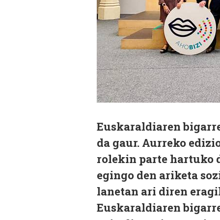
Euskaraldiaren bigarr
da gaur. Aurreko ediz
rolekin parte hartuko 
egingo den ariketa soz
lanetan ari diren erag
Euskaraldiaren bigarre