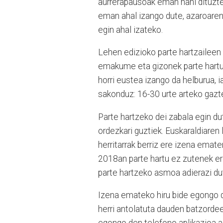
aurrerapausoak eman nahi dituzte
eman ahal izango dute, azaroaren 
egin ahal izateko.
Lehen edizioko parte hartzaileen 
emakume eta gizonek parte hart
horri eustea izango da helburua, i
sakonduz: 16-30 urte arteko gazte
Parte hartzeko dei zabala egin d
ordezkari guztiek. Euskaraldiaren
herritarrak berriz ere izena emate
2018an parte hartu ez zutenek ere
parte hartzeko asmoa adierazi du
Izena emateko hiru bide egongo di
herri antolatuta dauden batzordeen