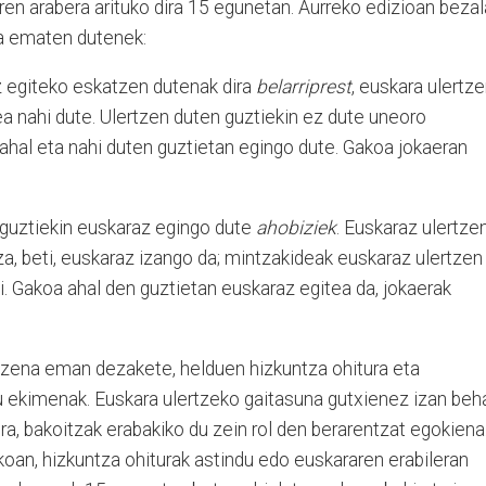
ren arabera arituko dira 15 egunetan. Aurreko edizioan bezal
na ematen dutenek:
tz egiteko eskatzen dutenak dira
belarriprest
, euskara ulertz
ea nahi dute. Ulertzen duten guztiekin ez dute uneoro
 ahal eta nahi duten guztietan egingo dute. Gakoa jokaeran
 guztiekin euskaraz egingo dute
ahobiziek
. Euskaraz ulertze
a, beti, euskaraz izango da; mintzakideak euskaraz ulertzen
ti. Gakoa ahal den guztietan euskaraz egitea da, jokaerak
 izena eman dezakete, helduen hizkuntza ohitura eta
ru ekimenak. Euskara ulertzeko gaitasuna gutxienez izan beh
era, bakoitzak erabakiko du zein rol den berarentzat egokiena
an, hizkuntza ohiturak astindu edo euskararen erabileran