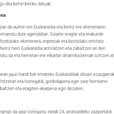
ngo dira behin-betiko datuak.
ena
zan da aurten ere Euskaraldia eta berriz ere ekimenaren
imarratu dute agerraldian. Gizarte eragile eta erakunde
ultzatutako ekimenera, enpresak eta bestelako entitate
 herriz herri Euskaraldia antolatzen eta zabaltzen ari den
atu da eta herrietan ere elkarlan dinamika berriak sortzen ar
nean jauzi handi bat emateko Euskaraldiak dituen ezaugarria
 hitzetan eta horregatik, gonbidapena egin zaie herritarrei
zabaltzen eta eragiten ekarpena egin dezaten.
gingo da gaur osteguna, irailak 24, arratsaldeko zazpietatik