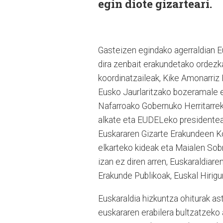
egin diote gizarteari.
Gasteizen egindako agerraldian Eu
dira zenbait erakundetako ordezkar
koordinatzaileak, Kike Amonarriz
Eusko Jaurlaritzako bozeramale et
Nafarroako Gobernuko Herritarrek
alkate eta EUDELeko presidentea
Euskararen Gizarte Erakundeen Ko
elkarteko kideak eta Maialen Sob
izan ez diren arren, Euskaraldiar
Erakunde Publikoak, Euskal Hirig
Euskaraldia hizkuntza ohiturak ast
euskararen erabilera bultzatzeko 