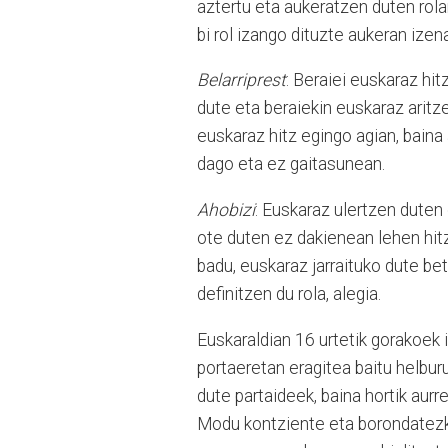
aztertu eta aukeratzen duten rola
bi rol izango dituzte aukeran ize
Belarriprest
: Beraiei euskaraz hi
dute eta beraiekin euskaraz aritz
euskaraz hitz egingo agian, baina
dago eta ez gaitasunean.
Ahobizi
: Euskaraz ulertzen duten
ote duten ez dakienean lehen hitz
badu, euskaraz jarraituko dute be
definitzen du rola, alegia.
Euskaraldian 16 urtetik gorakoek
portaeretan eragitea baitu helbu
dute partaideek, baina hortik aurr
Modu kontziente eta borondatezko