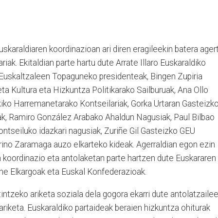
skaraldiaren koordinazioan ari diren eragileekin batera ager
iak. Ekitaldian parte hartu dute Arrate Illaro Euskaraldiko
 Euskaltzaleen Topaguneko presidenteak, Bingen Zupiria
a Kultura eta Hizkuntza Politikarako Sailburuak, Ana Ollo
iko Harremanetarako Kontseilariak, Gorka Urtaran Gasteizk
k, Ramiro González Arabako Ahaldun Nagusiak, Paul Bilbao
ntseiluko idazkari nagusiak, Zuriñe Gil Gasteizko GEU
rino Zaramaga auzo elkarteko kideak. Agerraldian egon ezin
en koordinazio eta antolaketan parte hartzen dute Euskararen
une Elkargoak eta Euskal Konfederazioak.
intzeko ariketa soziala dela gogora ekarri dute antolatzailee
ariketa. Euskaraldiko partaideak beraien hizkuntza ohiturak