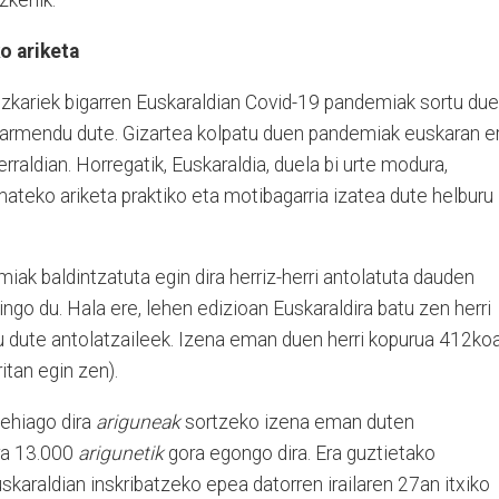
zkenik.
o ariketa
dezkariek bigarren Euskaraldian Covid-19 pandemiak sortu du
barmendu dute. Gizartea kolpatu duen pandemiak euskaran e
rraldian. Horregatik, Euskaraldia, duela bi urte modura,
mateko ariketa praktiko eta motibagarria izatea dute helburu
ak baldintzatuta egin dira herriz-herri antolatuta dauden
ngo du. Hala ere, lehen edizioan Euskaraldira batu zen herri
 dute antolatzaileek. Izena eman duen herri kopurua 412ko
itan egin zen).
gehiago dira
ariguneak
sortzeko izena eman duten
ira 13.000
arigunetik
gora egongo dira. Era guztietako
skaraldian inskribatzeko epea datorren irailaren 27an itxiko