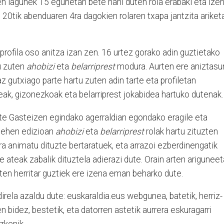
n lagunek 15 egunetan bete nahi duten rola erabaki eta ize
20tik abenduaren 4ra dagokien rolaren txapa jantzita ariket
profila oso anitza izan zen. 16 urtez gorako adin guztietako
u zuten
ahobizi
eta
belarriprest
modura. Aurten ere aniztasu
az gutxiago parte hartu zuten adin tarte eta profiletan
ak, gizonezkoak eta belarriprest jokabidea hartuko dutenak.
ute Gasteizen egindako agerraldian egondako eragile eta
 lehen edizioan
ahobizi
eta
belarriprest
rolak hartu zituzten
ra animatu dituzte bertaratuek, eta arrazoi ezberdinengatik
 ateak zabalik dituztela adierazi dute. Orain arten arigunee
ten herritar guztiek ere izena eman beharko dute.
rela azaldu dute: euskaraldia.eus webgunea, batetik, herriz-
 bidez, bestetik, eta datorren astetik aurrera eskuragarri