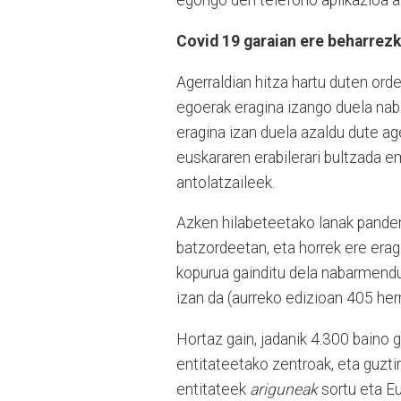
egongo den telefono aplikazioa a
Covid 19 garaian ere beharrezk
Agerraldian hitza hartu duten or
egoerak eragina izango duela na
eragina izan duela azaldu dute age
euskararen erabilerari bultzada e
antolatzaileek.
Azken hilabeteetako lanak pandemi
batzordeetan, eta horrek ere eragi
kopurua gainditu dela nabarmendu
izan da (aurreko edizioan 405 herr
Hortaz gain, jadanik 4.300 baino 
entitateetako zentroak, eta guzt
entitateek
ariguneak
sortu eta Eu