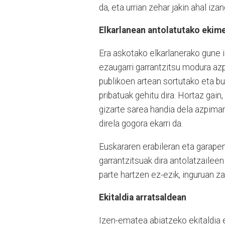
da, eta urrian zehar jakin ahal iza
Elkarlanean antolatutako ekim
Era askotako elkarlanerako gune i
ezaugarri garrantzitsu modura azp
publikoen artean sortutako eta b
pribatuak gehitu dira. Hortaz gain,
gizarte sarea handia dela azpimarr
direla gogora ekarri da.
Euskararen erabileran eta garape
garrantzitsuak dira antolatzaileen
parte hartzen ez-ezik, inguruan 
Ekitaldia arratsaldean
Izen-ematea abiatzeko ekitaldia e