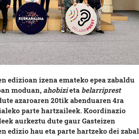
en edizioan izena emateko epea zabaldu
ioan moduan,
ahobizi
eta
belarriprest
dute azaroaren 20tik abenduaren 4ra
ialeko parte hartzaileek. Koordinazio
ileek aurkeztu dute gaur Gasteizen
n edizio hau eta parte hartzeko dei zaba