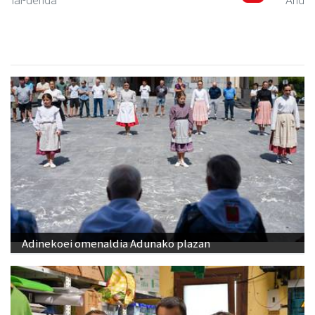
Andoain
- Autoeskolak
Adinekoei omenaldia Adunako plazan