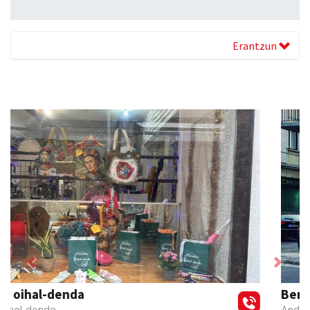
Erantzun
Previous
Next
Bengoetxea autoeskola