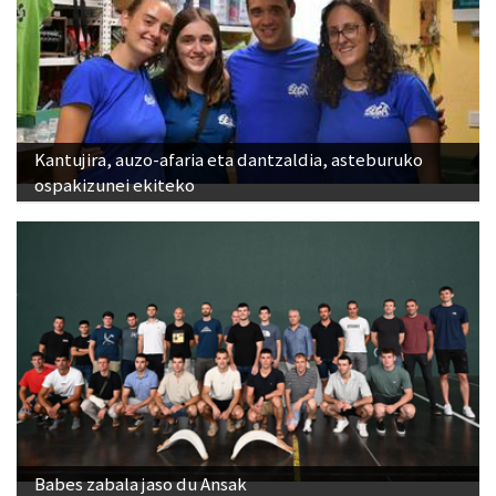
Kantujira, auzo-afaria eta dantzaldia, asteburuko
ospakizunei ekiteko
Babes zabala jaso du Ansak