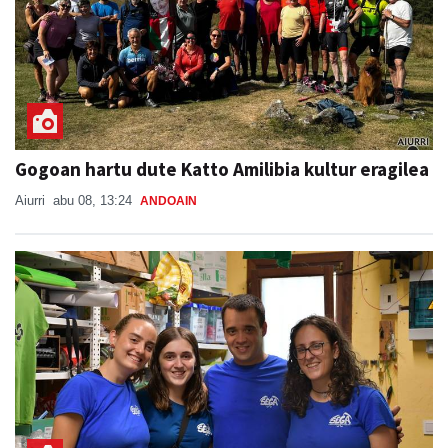
Gogoan hartu dute Katto Amilibia kultur eragilea
Aiurri
abu 08, 13:24
ANDOAIN