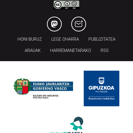
HONI BURUZ
LEGE OHARRA
PUBLIZITATEA
ARAUAK
HARREMANETARAKO
RSS