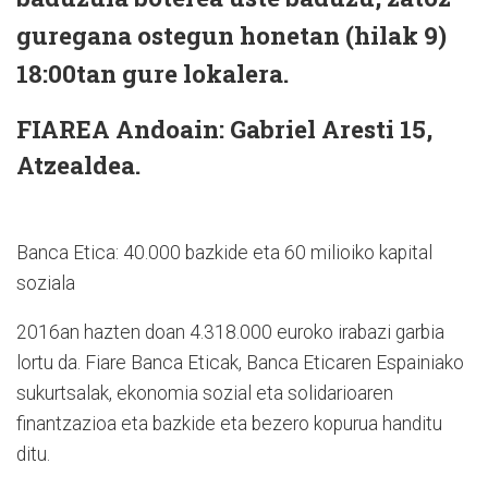
guregana ostegun honetan (hilak 9)
18:00tan gure lokalera.
FIAREA Andoain: Gabriel Aresti 15,
Atzealdea.
Banca Etica: 40.000 bazkide eta 60 milioiko kapital
soziala
2016an hazten doan 4.318.000 euroko irabazi garbia
lortu da. Fiare Banca Eticak, Banca Eticaren Espainiako
sukurtsalak, ekonomia sozial eta solidarioaren
finantzazioa eta bazkide eta bezero kopurua handitu
ditu.