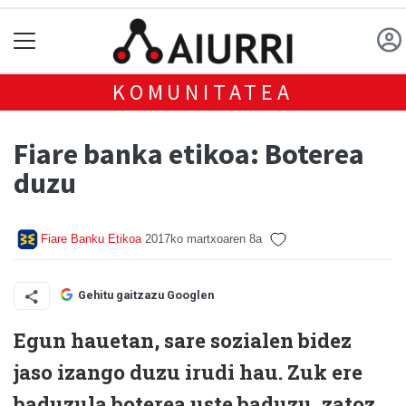
KOMUNITATEA
Fiare banka etikoa: Boterea
duzu
Fiare Banku Etikoa
2017ko martxoaren 8a
Gehitu gaitzazu Googlen
Egun hauetan, sare sozialen bidez
jaso izango duzu irudi hau. Zuk ere
baduzula boterea uste baduzu, zatoz