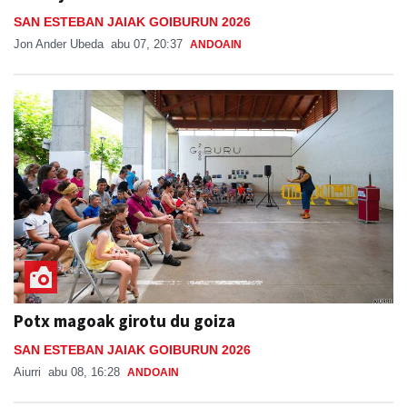
SAN ESTEBAN JAIAK GOIBURUN 2026
Jon Ander Ubeda
abu 07, 20:37
ANDOAIN
Potx magoak girotu du goiza
SAN ESTEBAN JAIAK GOIBURUN 2026
Aiurri
abu 08, 16:28
ANDOAIN