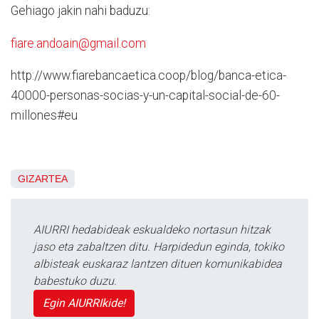
Gehiago jakin nahi baduzu:
fiare.andoain@gmail.com
http://www.fiarebancaetica.coop/blog/banca-etica-
40000-personas-socias-y-un-capital-social-de-60-
millones#eu
GIZARTEA
AIURRI hedabideak eskualdeko nortasun hitzak
jaso eta zabaltzen ditu. Harpidedun eginda, tokiko
albisteak euskaraz lantzen dituen komunikabidea
babestuko duzu.
Egin AIURRIkide!