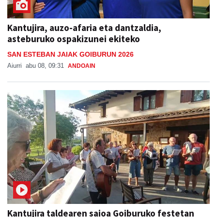
Kantujira, auzo-afaria eta dantzaldia,
asteburuko ospakizunei ekiteko
SAN ESTEBAN JAIAK GOIBURUN 2026
Aiurri
abu 08, 09:31
ANDOAIN
Kantujira taldearen saioa Goiburuko festetan