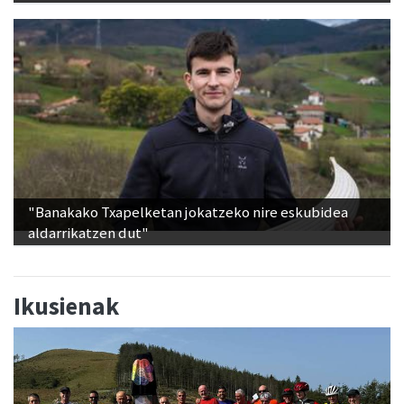
"Banakako Txapelketan jokatzeko nire eskubidea
aldarrikatzen dut"
Ikusienak