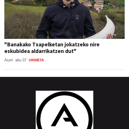
"Banakako Txapelketan jokatzeko nire
eskubidea aldarrikatzen dut"
Aiurri
abu 07
URNIETA