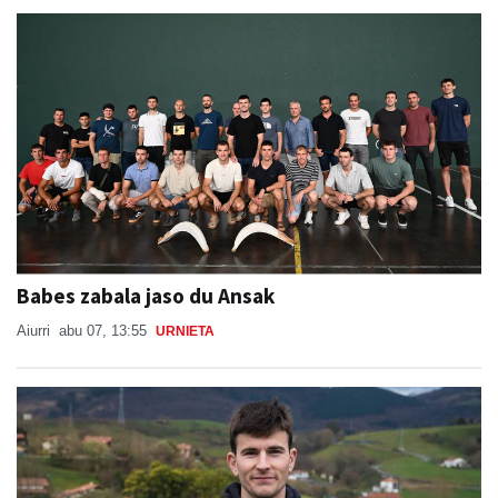
Babes zabala jaso du Ansak
Aiurri
abu 07, 13:55
URNIETA