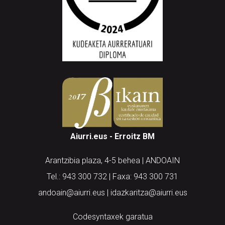
Aiurri.eus - Erroitz BM
Arantzibia plaza, 4-5 behea | ANDOAIN
Tel.: 943 300 732 | Faxa: 943 300 731
andoain@aiurri.eus | idazkaritza@aiurri.eus
Codesyntaxek garatua