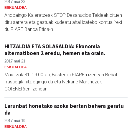
2017 mai 23
ESKUALDEA
Andoaingo Kaleratzeak STOP Desahucios Taldeak dituen
diru sarrera eta gastuak kudeatu ahal izateko kontua ireki
du FIARE Banca Etica-n.
HITZALDIA ETA SOLASALDIA: Ekonomia
alternatiboen 2 eredu, hemen eta orain.
2017 mai 21
ESKUALDEA
Maiatzak 31, 19:00tan, Basteron.FIAREn izenean Beñat
Irasuegik hitz egingo du eta Nekane Martinezek
GOIENERren izenean.
Larunbat honetako azoka bertan behera geratu
da
2017 mai 19
ESKUALDEA