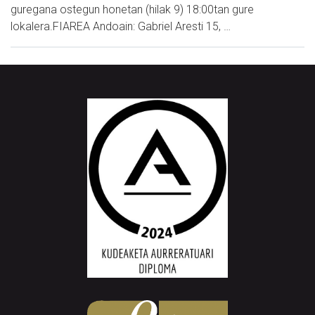
guregana ostegun honetan (hilak 9) 18:00tan gure
lokalera.FIAREA Andoain: Gabriel Aresti 15, …