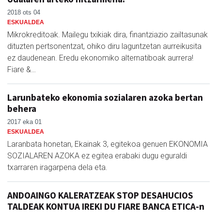
2018 ots 04
ESKUALDEA
Mikrokreditoak. Mailegu txikiak dira, finantziazio zailtasunak
dituzten pertsonentzat, ohiko diru laguntzetan aurreikusita
ez daudenean. Eredu ekonomiko alternatiboak aurrera!
Fiare &…
Larunbateko ekonomia sozialaren azoka bertan
behera
2017 eka 01
ESKUALDEA
Laranbata honetan, Ekainak 3, egitekoa genuen EKONOMIA
SOZIALAREN AZOKA ez egitea erabaki dugu eguraldi
txarraren iragarpena dela eta.
ANDOAINGO KALERATZEAK STOP DESAHUCIOS
TALDEAK KONTUA IREKI DU FIARE BANCA ETICA-n