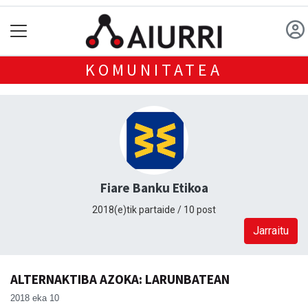
KOMUNITATEA
Fiare Banku Etikoa
2018(e)tik partaide / 10 post
Jarraitu
ALTERNAKTIBA AZOKA: LARUNBATEAN
2018 eka 10