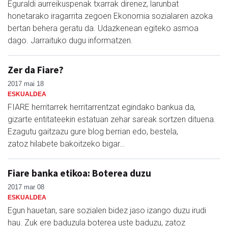
Eguraldi aurreikuspenak txarrak direnez, larunbat
honetarako iragarrita zegoen Ekonomia sozialaren azoka
bertan behera geratu da. Udazkenean egiteko asmoa
dago. Jarraituko dugu informatzen.
Zer da Fiare?
2017 mai 18
ESKUALDEA
FIARE herritarrek herritarrentzat egindako bankua da,
gizarte entitateekin estatuan zehar sareak sortzen dituena.
Ezagutu gaitzazu gure blog berrian edo, bestela,
zatoz hilabete bakoitzeko bigar…
Fiare banka etikoa: Boterea duzu
2017 mar 08
ESKUALDEA
Egun hauetan, sare sozialen bidez jaso izango duzu irudi
hau. Zuk ere baduzula boterea uste baduzu, zatoz