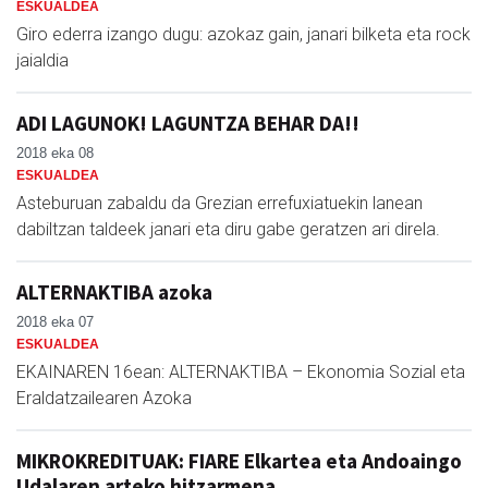
ESKUALDEA
Giro ederra izango dugu: azokaz gain, janari bilketa eta rock
jaialdia
ADI LAGUNOK! LAGUNTZA BEHAR DA!!
2018 eka 08
ESKUALDEA
Asteburuan zabaldu da Grezian errefuxiatuekin lanean
dabiltzan taldeek janari eta diru gabe geratzen ari direla.
ALTERNAKTIBA azoka
2018 eka 07
ESKUALDEA
EKAINAREN 16ean: ALTERNAKTIBA – Ekonomia Sozial eta
Eraldatzailearen Azoka
MIKROKREDITUAK: FIARE Elkartea eta Andoaingo
Udalaren arteko hitzarmena.