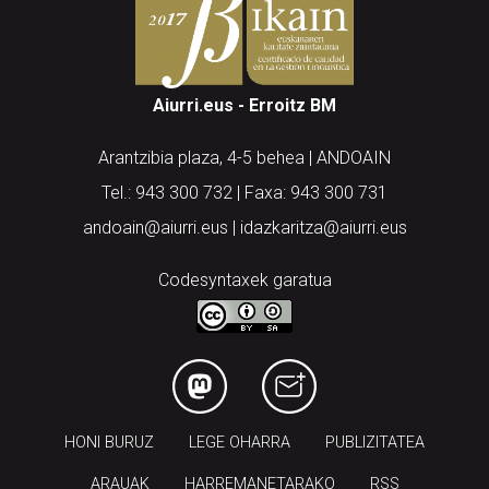
Aiurri.eus - Erroitz BM
Arantzibia plaza, 4-5 behea | ANDOAIN
Tel.: 943 300 732 | Faxa: 943 300 731
andoain@aiurri.eus | idazkaritza@aiurri.eus
Codesyntaxek garatua
HONI BURUZ
LEGE OHARRA
PUBLIZITATEA
ARAUAK
HARREMANETARAKO
RSS