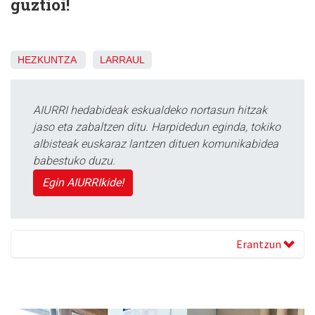
guztioi!
HEZKUNTZA
LARRAUL
AIURRI hedabideak eskualdeko nortasun hitzak
jaso eta zabaltzen ditu. Harpidedun eginda, tokiko
albisteak euskaraz lantzen dituen komunikabidea
babestuko duzu.
Egin AIURRIkide!
Erantzun