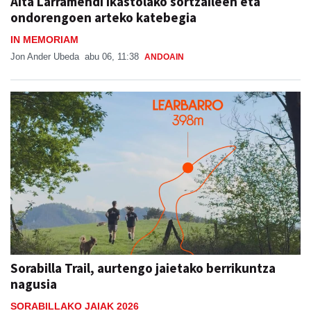
Aita Larramendi ikastolako sortzaileen eta
ondorengoen arteko katebegia
IN MEMORIAM
Jon Ander Ubeda
abu 06, 11:38
ANDOAIN
Sorabilla Trail, aurtengo jaietako berrikuntza
nagusia
SORABILLAKO JAIAK 2026