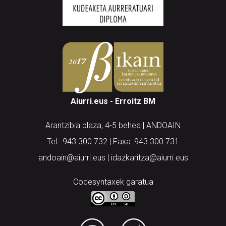
Aiurri.eus - Erroitz BM
Arantzibia plaza, 4-5 behea | ANDOAIN
Tel.: 943 300 732 | Faxa: 943 300 731
andoain@aiurri.eus | idazkaritza@aiurri.eus
Codesyntaxek garatua