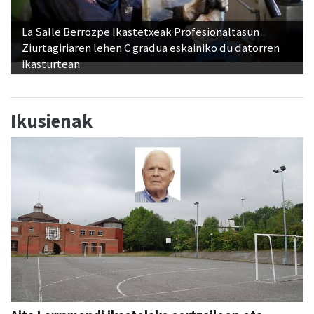
La Salle Berrozpe Ikastetxeak Profesionaltasun
Ziurtagiriaren lehen C gradua eskainiko du datorren
ikasturtean
Ikusienak