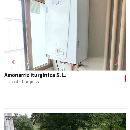
Previous
Next
Amonarriz iturgintza S. L.
Larraul
- Iturgintza