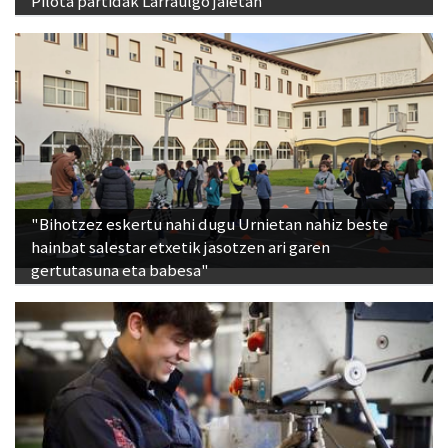
Pilota partidak Larraulgo jaietan
"Bihotzez eskertu nahi dugu Urnietan nahiz beste
hainbat salestar etxetik jasotzen ari garen
gertutasuna eta babesa"