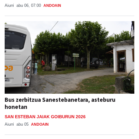
Aiurri
abu 06, 07:00
ANDOAIN
Bus zerbitzua Sanestebanetara, asteburu
honetan
SAN ESTEBAN JAIAK GOIBURUN 2026
Aiurri
abu 05
ANDOAIN