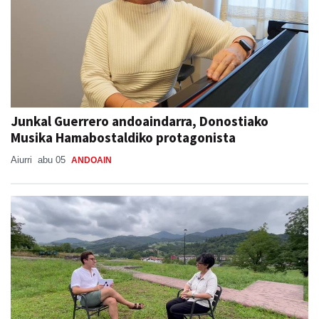
Junkal Guerrero andoaindarra, Donostiako
Musika Hamabostaldiko protagonista
Aiurri
abu 05
ANDOAIN