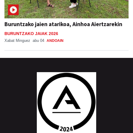
Buruntzako jaien atarikoa, Ainhoa Aiertzarekin
BURUNTZAKO JAIAK 2026
Xabat Minguez
abu 04
ANDOAIN