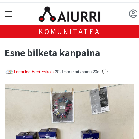
KOMUNITATEA
Esne bilketa kanpaina
Larraulgo Herri Eskola
2021eko martxoaren 23a