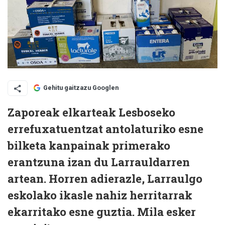
Gehitu gaitzazu Googlen
Zaporeak elkarteak Lesboseko
errefuxatuentzat antolaturiko esne
bilketa kanpainak primerako
erantzuna izan du Larrauldarren
artean. Horren adierazle, Larraulgo
eskolako ikasle nahiz herritarrak
ekarritako esne guztia. Mila esker