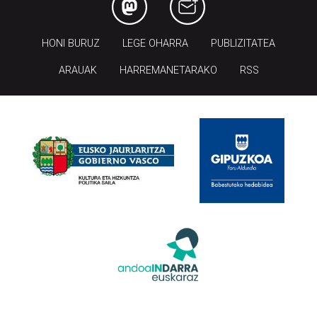
HONI BURUZ
LEGE OHARRA
PUBLIZITATEA
ARAUAK
HARREMANETARAKO
RSS