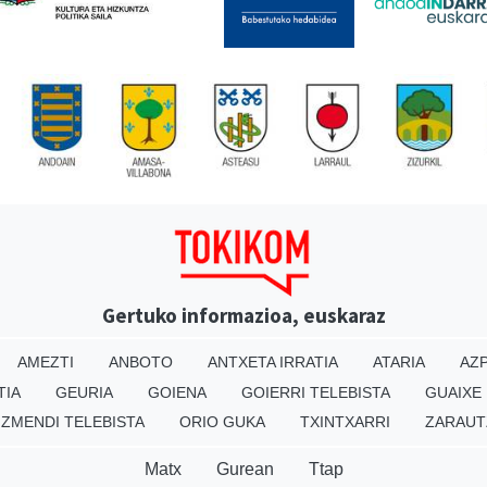
Gertuko informazioa, euskaraz
AMEZTI
ANBOTO
ANTXETA IRRATIA
ATARIA
AZP
TIA
GEURIA
GOIENA
GOIERRI TELEBISTA
GUAIXE
IZMENDI TELEBISTA
ORIO GUKA
TXINTXARRI
ZARAUT
Matx
Gurean
Ttap