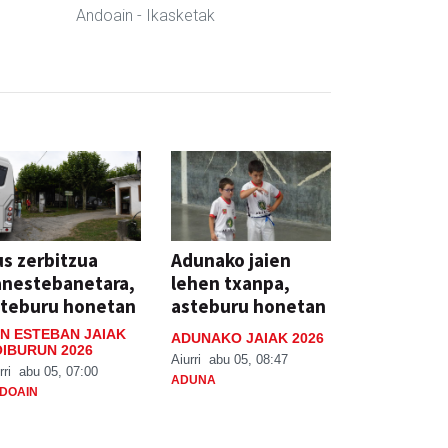
Andoain
- Ikasketak
s zerbitzua
Adunako jaien
anestebanetara,
lehen txanpa,
steburu honetan
asteburu honetan
N ESTEBAN JAIAK
ADUNAKO JAIAK 2026
IBURUN 2026
Aiurri
abu 05, 08:47
rri
abu 05, 07:00
ADUNA
DOAIN