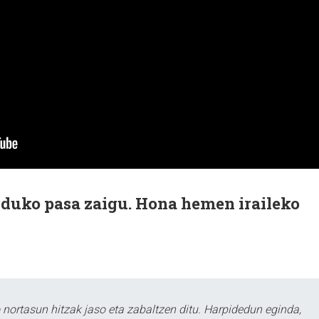
rduko pasa zaigu. Hona hemen iraileko
ortasun hitzak jaso eta zabaltzen ditu. Harpidedun eginda,