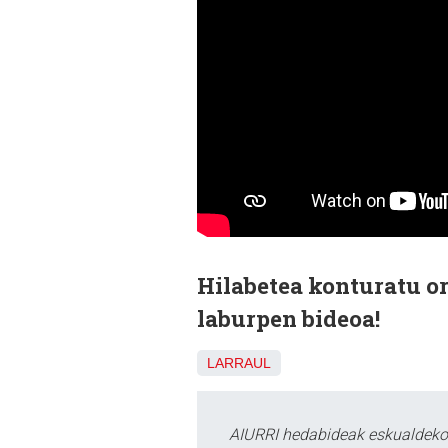
Hilabetea konturatu o
laburpen bideoa!
LARRAUL
AIURRI hedabideak eskualdeko n