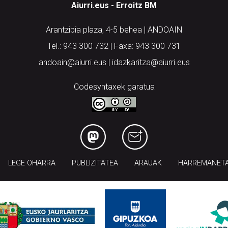
Aiurri.eus - Erroitz BM
Arantzibia plaza, 4-5 behea | ANDOAIN
Tel.: 943 300 732 | Faxa: 943 300 731
andoain@aiurri.eus | idazkaritza@aiurri.eus
Codesyntaxek garatua
LEGE OHARRA
PUBLIZITATEA
ARAUAK
HARREMANET