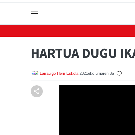
HARTUA DUGU IK
Larraulgo Herri Eskola
2021eko urriaren 8a