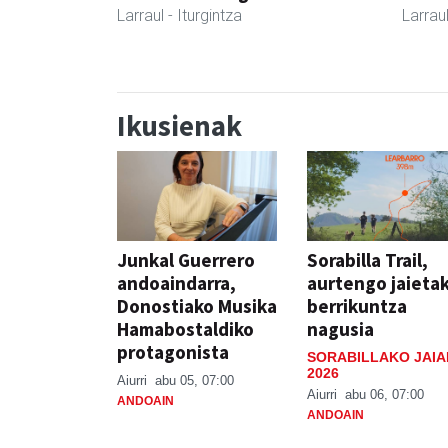
Larraul
- Iturgintza
Larrau
Ikusienak
Junkal Guerrero
Sorabilla Trail,
andoaindarra,
aurtengo jaieta
Donostiako Musika
berrikuntza
Hamabostaldiko
nagusia
protagonista
SORABILLAKO JAIA
2026
Aiurri
abu 05, 07:00
Aiurri
abu 06, 07:00
ANDOAIN
ANDOAIN