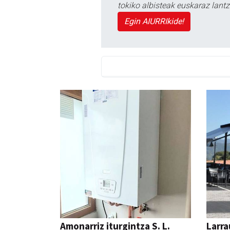
tokiko albisteak euskaraz lan
Egin AIURRIkide!
Amonarriz iturgintza S. L.
Larra