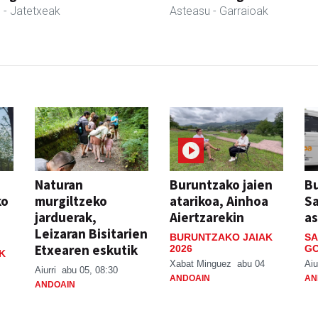
l
- Jatetxeak
Asteasu
- Garraioak
Naturan
Buruntzako jaien
Bu
ko
murgiltzeko
atarikoa, Ainhoa
S
jarduerak,
Aiertzarekin
a
Leizaran Bisitarien
BURUNTZAKO JAIAK
SA
Etxearen eskutik
2026
GO
K
Xabat Minguez
abu 04
Aiu
Aiurri
abu 05, 08:30
ANDOAIN
AN
ANDOAIN