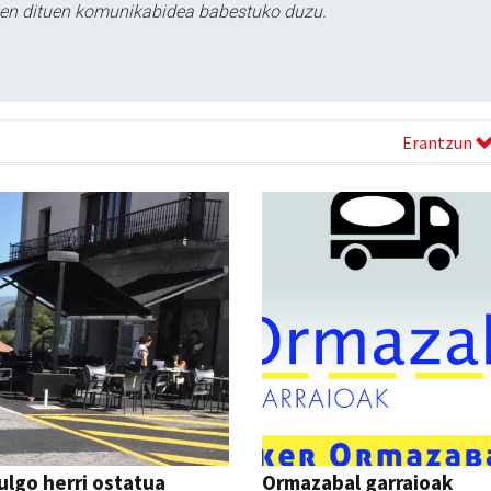
tzen dituen komunikabidea babestuko duzu.
Erantzun
ulgo herri ostatua
Ormazabal garraioak