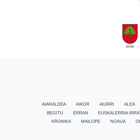
AIARALDEA
AIKOR
AIURRI
ALEA
BEGITU
ERRAN
EUSKALERRIA IRRA
KRONIKA
MAILOPE
NOAUA
O