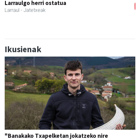
Amonarriz iturgintza S. L.
Larraul
- Iturgintza
Ikusienak
"Banakako Txapelketan jokatzeko nire