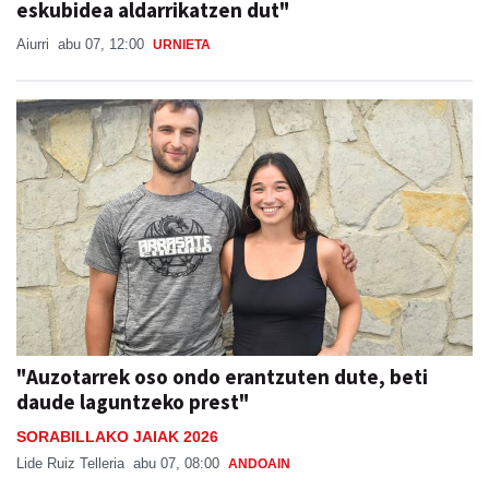
eskubidea aldarrikatzen dut"
Aiurri
abu 07, 12:00
URNIETA
"Auzotarrek oso ondo erantzuten dute, beti
daude laguntzeko prest"
SORABILLAKO JAIAK 2026
Lide Ruiz Telleria
abu 07, 08:00
ANDOAIN