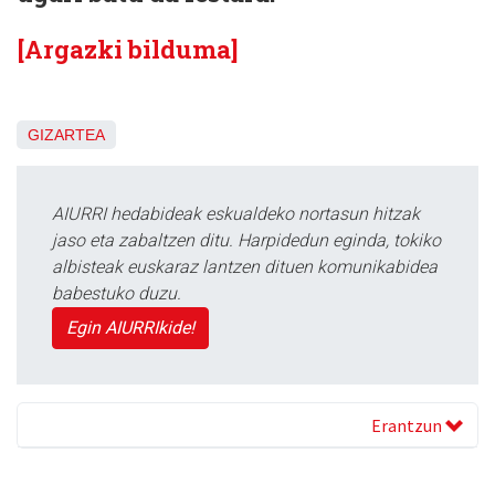
[Argazki bilduma]
GIZARTEA
AIURRI hedabideak eskualdeko nortasun hitzak
jaso eta zabaltzen ditu. Harpidedun eginda, tokiko
albisteak euskaraz lantzen dituen komunikabidea
babestuko duzu.
Egin AIURRIkide!
Erantzun