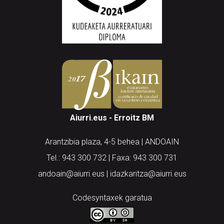
Aiurri.eus - Erroitz BM
Arantzibia plaza, 4-5 behea | ANDOAIN
Tel.: 943 300 732 | Faxa: 943 300 731
andoain@aiurri.eus | idazkaritza@aiurri.eus
Codesyntaxek garatua