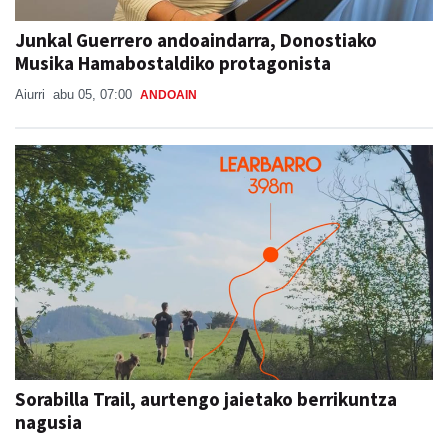
Junkal Guerrero andoaindarra, Donostiako
Musika Hamabostaldiko protagonista
Aiurri
abu 05, 07:00
ANDOAIN
Sorabilla Trail, aurtengo jaietako berrikuntza
nagusia