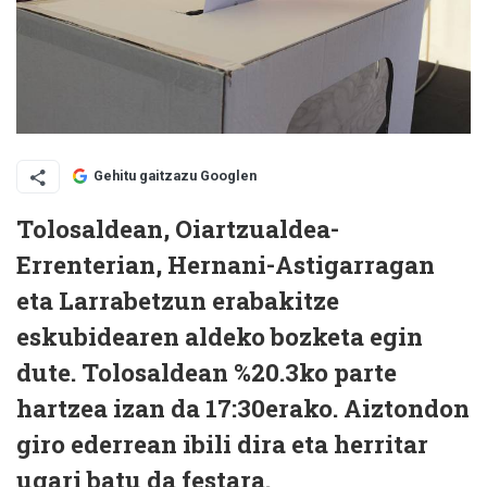
Gehitu gaitzazu Googlen
Tolosaldean, Oiartzualdea-
Errenterian, Hernani-Astigarragan
eta Larrabetzun erabakitze
eskubidearen aldeko bozketa egin
dute. Tolosaldean %20.3ko parte
hartzea izan da 17:30erako. Aiztondon
giro ederrean ibili dira eta herritar
ugari batu da festara.