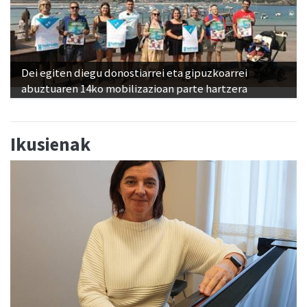
Dei egiten diegu donostiarrei eta gipuzkoarrei
abuztuaren 14ko mobilizazioan parte hartzera
Ikusienak