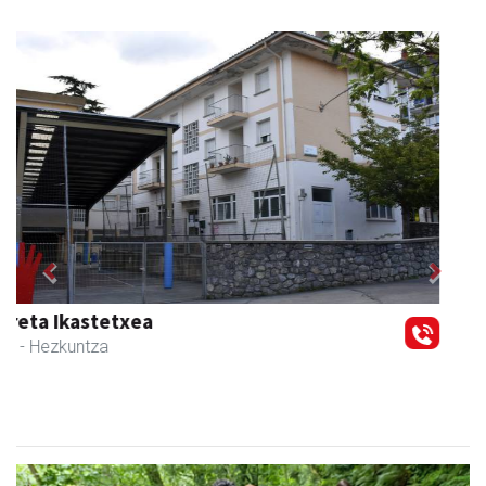
Previous
Next
Amasa-Villabonako Udala
Amasa-Villabona
- Udaletxeak