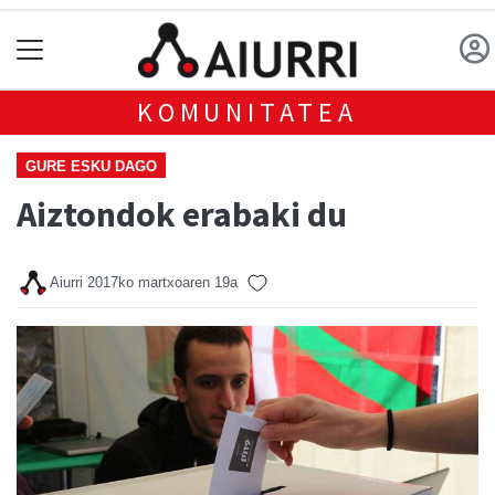
KOMUNITATEA
GURE ESKU DAGO
Aiztondok erabaki du
Aiurri
2017ko martxoaren 19a