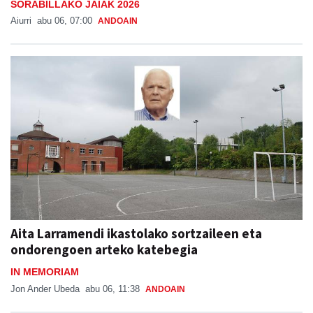
SORABILLAKO JAIAK 2026
Aiurri
abu 06, 07:00
ANDOAIN
Aita Larramendi ikastolako sortzaileen eta
ondorengoen arteko katebegia
IN MEMORIAM
Jon Ander Ubeda
abu 06, 11:38
ANDOAIN