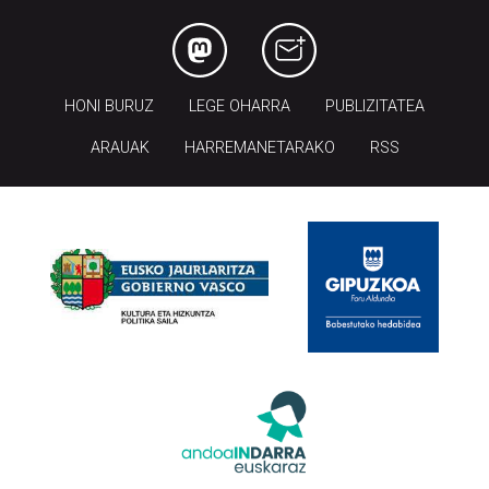
HONI BURUZ
LEGE OHARRA
PUBLIZITATEA
ARAUAK
HARREMANETARAKO
RSS