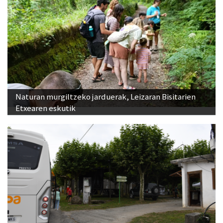
Naturan murgiltzeko jarduerak, Leizaran Bisitarien
Etxearen eskutik