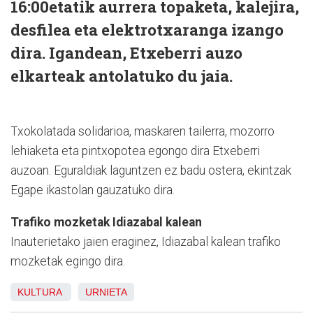
16:00etatik aurrera topaketa, kalejira,
desfilea eta elektrotxaranga izango
dira. Igandean, Etxeberri auzo
elkarteak antolatuko du jaia.
Txokolatada solidarioa, maskaren tailerra, mozorro
lehiaketa eta pintxopotea egongo dira Etxeberri
auzoan. Eguraldiak laguntzen ez badu ostera, ekintzak
Egape ikastolan gauzatuko dira.
Trafiko mozketak Idiazabal kalean
Inauterietako jaien eraginez, Idiazabal kalean trafiko
mozketak egingo dira.
KULTURA
URNIETA