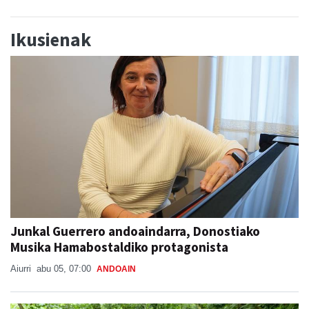
Ikusienak
Junkal Guerrero andoaindarra, Donostiako
Musika Hamabostaldiko protagonista
Aiurri
abu 05, 07:00
ANDOAIN