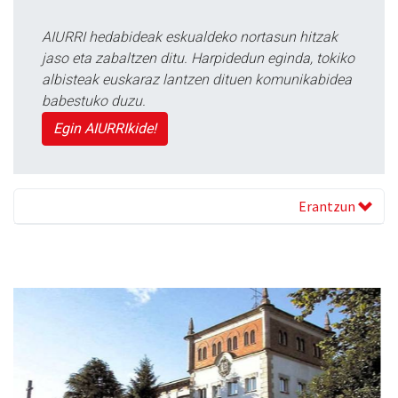
AIURRI hedabideak eskualdeko nortasun hitzak
jaso eta zabaltzen ditu. Harpidedun eginda, tokiko
albisteak euskaraz lantzen dituen komunikabidea
babestuko duzu.
Egin AIURRIkide!
Erantzun