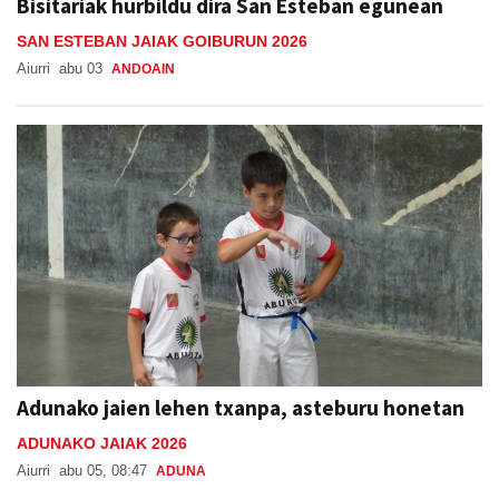
Bisitariak hurbildu dira San Esteban egunean
SAN ESTEBAN JAIAK GOIBURUN 2026
Aiurri
abu 03
ANDOAIN
Adunako jaien lehen txanpa, asteburu honetan
ADUNAKO JAIAK 2026
Aiurri
abu 05, 08:47
ADUNA