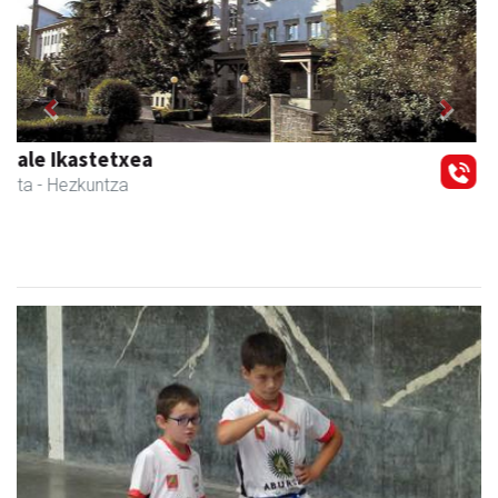
Previous
Next
Urnietako Udala
Urnieta
- Udaletxeak