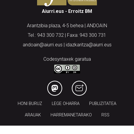
Aiurri.eus - Erroitz BM
Arantzibia plaza, 4-5 behea | ANDOAIN
Tel.: 943 300 732 | Faxa: 943 300 731
andoain@aiurri.eus | idazkaritza@aiurri.eus
Codesyntaxek garatua
HONI BURUZ
LEGE OHARRA
PUBLIZITATEA
ARAUAK
HARREMANETARAKO
RSS