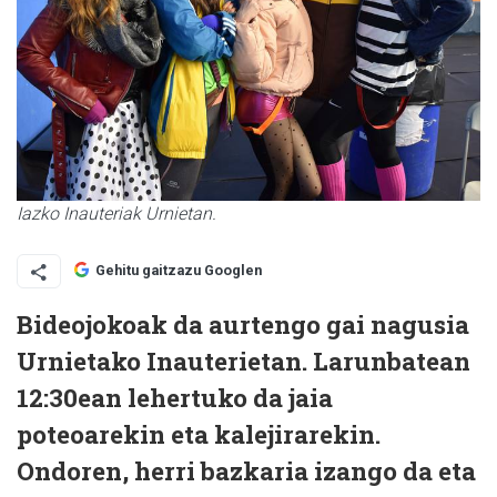
Iazko Inauteriak Urnietan.
Gehitu gaitzazu Googlen
Bideojokoak da aurtengo gai nagusia
Urnietako Inauterietan. Larunbatean
12:30ean lehertuko da jaia
poteoarekin eta kalejirarekin.
Ondoren, herri bazkaria izango da eta