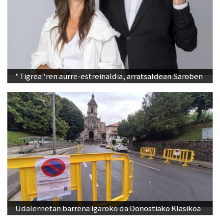
"Tigrea"ren aurre-estreinaldia, arratsaldean Saroben
Udalerrietan barrena igaroko da Donostiako Klasikoa