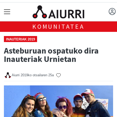
KOMUNITATEA
INAUTERIAK 2019
Asteburuan ospatuko dira
Inauteriak Urnietan
Aiurri
2019ko otsailaren 25a