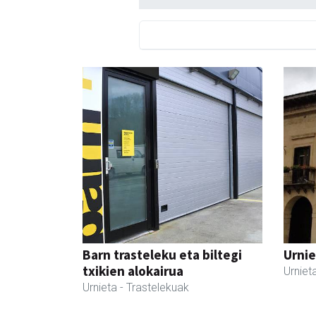
Barn trasteleku eta biltegi
Urnie
txikien alokairua
Urniet
Urnieta
- Trastelekuak