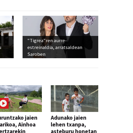
"Tigrea"ren aurre-
u
estreinaldia, arratsaldean
Saroben
runtzako jaien
Adunako jaien
arikoa, Ainhoa
lehen txanpa,
ertzarekin
asteburu honetan