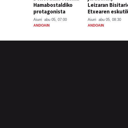
Hamabostaldiko
Leizaran Bisitar
protagonista
Etxearen eskuti
Aiurri
abu 05, 07:00
Aiurri
abu 05, 08:30
ANDOAIN
ANDOAIN