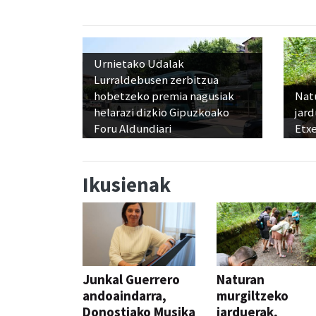
Urnietako Udalak
Lurraldebusen zerbitzua
hobetzeko premia nagusiak
Nat
helarazi dizkio Gipuzkoako
jard
Foru Aldundiari
Etx
Ikusienak
Junkal Guerrero
Naturan
andoaindarra,
murgiltzeko
Donostiako Musika
jarduerak,