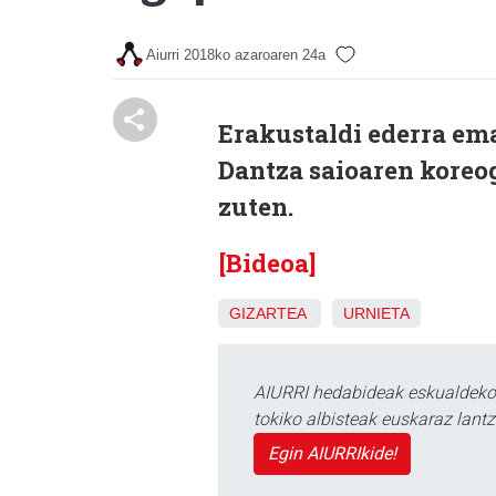
Aiurri
2018ko azaroaren 24a
Erakustaldi ederra em
Dantza saioaren koreo
zuten.
[Bideoa]
GIZARTEA
URNIETA
AIURRI hedabideak eskualdeko n
tokiko albisteak euskaraz lan
Egin AIURRIkide!