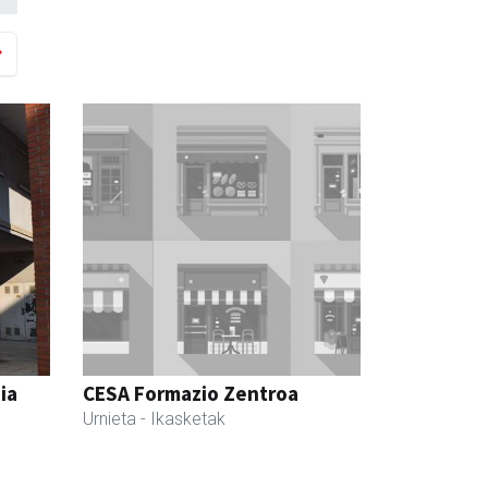
ia
CESA Formazio Zentroa
Urnieta
- Ikasketak