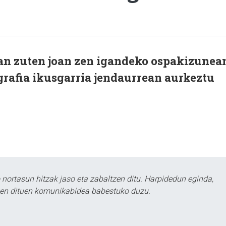
an zuten joan zen igandeko ospakizunea
grafia ikusgarria jendaurrean aurkeztu
ortasun hitzak jaso eta zabaltzen ditu. Harpidedun eginda,
tzen dituen komunikabidea babestuko duzu.