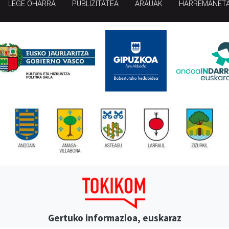
LEGE OHARRA
PUBLIZITATEA
ARAUAK
HARREMANET
Gertuko informazioa, euskaraz