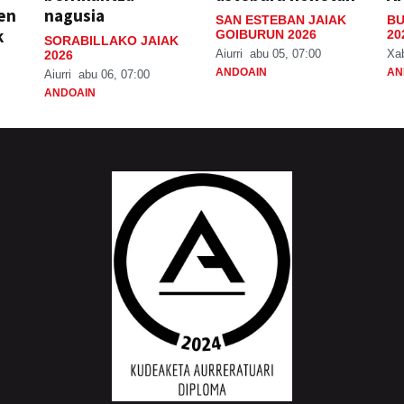
ien
nagusia
SAN ESTEBAN JAIAK
BU
k
GOIBURUN 2026
20
SORABILLAKO JAIAK
Aiurri
abu 05, 07:00
Xa
2026
ANDOAIN
AN
Aiurri
abu 06, 07:00
ANDOAIN