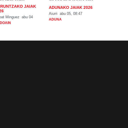
RUNTZAKO JAIAK
ADUNAKO JAIAK 2026
26
Aiurri
abu 05, 08:47
bat Minguez
abu 04
ADUNA
DOAIN