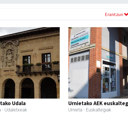
Erantzun
tako Udala
Urnietako AEK euskalteg
a
- Udaletxeak
Urnieta
- Euskaltegiak