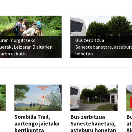
uran murgiltzeko
Bus zerbitzua
uerak, Leizaran Bisitarien
Sanestebanetara, astebur
earen eskutik
honetan
Sorabilla Trail,
Bus zerbitzua
Bu
aurtengo jaietako
Sanestebanetara,
at
berrikuntza
asteburu honetan
Ai