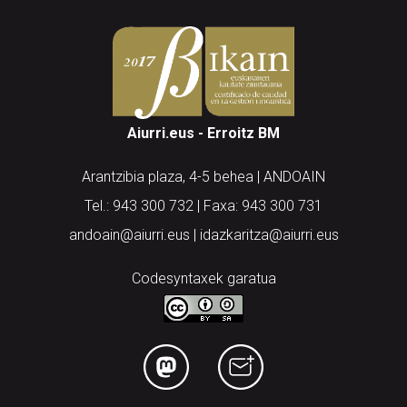
Aiurri.eus - Erroitz BM
Arantzibia plaza, 4-5 behea | ANDOAIN
Tel.: 943 300 732 | Faxa: 943 300 731
andoain@aiurri.eus | idazkaritza@aiurri.eus
Codesyntaxek garatua