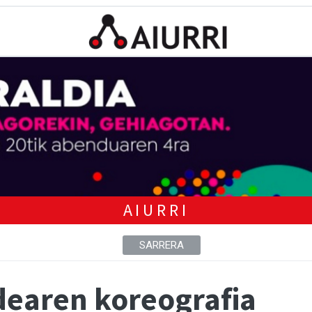
AIURRI
SARRERA
dearen koreografia