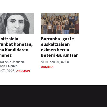
oitzaldia,
Burrunba, gazte
runbat honetan,
euskaltzaleen
ma Kandidaren
ekimen berria
menez
Beterri-Buruntzan
rrozpeko Jesusen
Aiurri
abu 07, 07:00
ben Elkartea
URNIETA
 07, 09:25
ANDOAIN