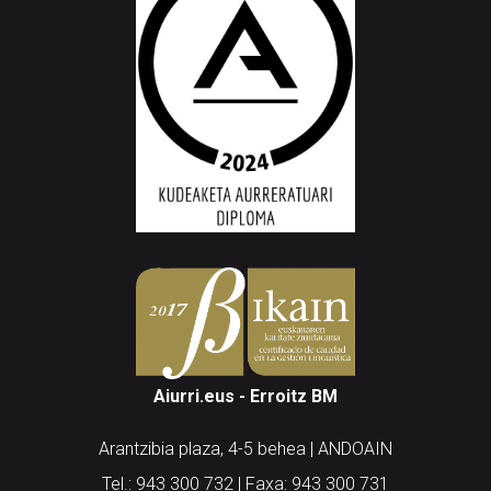
Aiurri.eus - Erroitz BM
Arantzibia plaza, 4-5 behea | ANDOAIN
Tel.: 943 300 732 | Faxa: 943 300 731