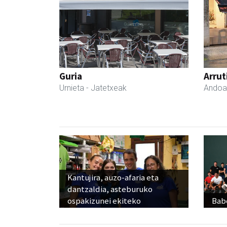
Guria
Arrut
Urnieta
- Jatetxeak
Andoa
Kantujira, auzo-afaria eta
dantzaldia, asteburuko
ospakizunei ekiteko
Babe