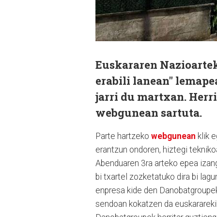
Euskararen Nazioartek
erabili lanean" lemap
jarri du martxan. Herr
webgunean sartuta.
Parte hartzeko
webgunean
klik 
erantzun ondoren, hiztegi tekniko
Abenduaren 3ra arteko epea izango
bi txartel zozketatuko dira bi la
enpresa kide den Danobatgroupek 
sendoan kokatzen da euskararekik