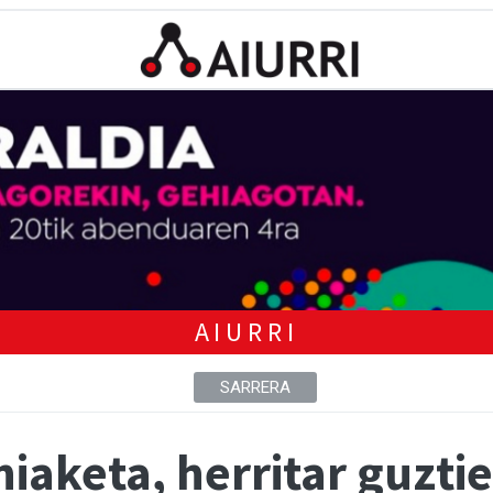
AIURRI
SARRERA
aketa, herritar guztie