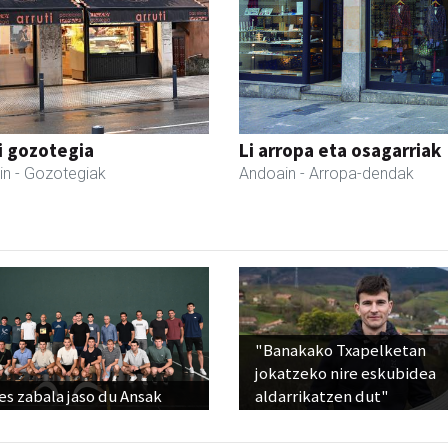
i gozotegia
Li arropa eta osagarriak
in
- Gozotegiak
Andoain
- Arropa-dendak
"Banakako Txapelketan
jokatzeko nire eskubidea
s zabala jaso du Ansak
aldarrikatzen dut"