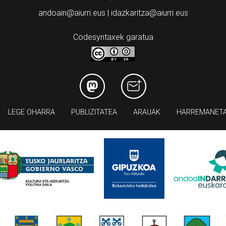
andoain@aiurri.eus | idazkaritza@aiurri.eus
Codesyntaxek garatua
LEGE OHARRA
PUBLIZITATEA
ARAUAK
HARREMANET