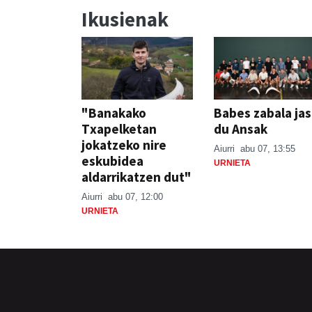
Ikusienak
"Banakako
Babes zabala ja
Txapelketan
du Ansak
jokatzeko nire
Aiurri
abu 07, 13:55
eskubidea
URNIETA
aldarrikatzen dut"
Aiurri
abu 07, 12:00
URNIETA