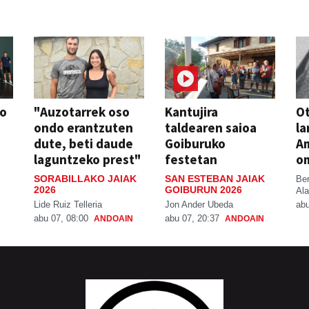
so
"Auzotarrek oso
Kantujira
Ot
ondo erantzuten
taldearen saioa
la
dute, beti daude
Goiburuko
A
laguntzeko prest"
festetan
o
SORABILLAKO JAIAK
SAN ESTEBAN JAIAK
Be
2026
GOIBURUN 2026
Ala
Lide Ruiz Telleria
Jon Ander Ubeda
abu
abu 07, 08:00
abu 07, 20:37
ANDOAIN
ANDOAIN