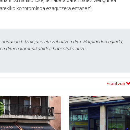
na iritsi nahiko luke, lehiaketa baten bidez webgunea
ararekiko konpromisoa ezagutzera emanez".
ortasun hitzak jaso eta zabaltzen ditu. Harpidedun eginda,
tzen dituen komunikabidea babestuko duzu.
Erantzun