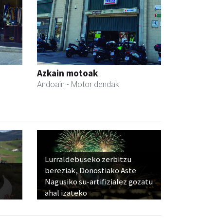
Azkain motoak
Andoain
- Motor dendak
Lurraldebuseko zerbitzu
bereziak, Donostiako Aste
Nagusiko su-artifizialez gozatu
ahal izateko