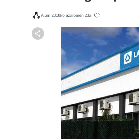
Aiurri
2018ko azaroaren 23a