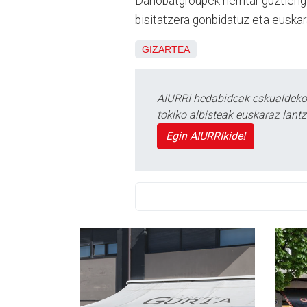
Danobatgroupek herritar guztienga
bisitatzera gonbidatuz eta eusk
GIZARTEA
AIURRI hedabideak eskualdeko n
tokiko albisteak euskaraz lan
Egin AIURRIkide!