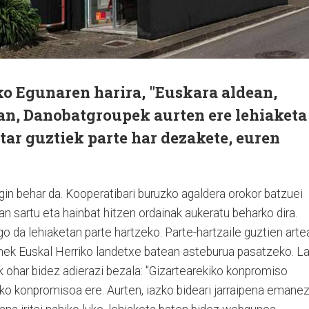
o Egunaren harira, "Euskara aldean,
ean, Danobatgroupek aurten ere lehiaketa
itar guztiek parte har dezakete, euren
egin behar da. Kooperatibari buruzko agaldera orokor batzuei
an sartu eta hainbat hitzen ordainak aukeratu beharko dira.
 da lehiaketan parte hartzeko. Parte-hartzaile guztien arte
gunek Euskal Herriko landetxe batean asteburua pasatzeko. L
ohar bidez adierazi bezala: "Gizartearekiko konpromiso
o konpromisoa ere. Aurten, iazko bideari jarraipena emanez