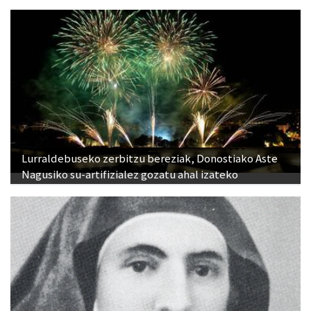
Lurraldebuseko zerbitzu bereziak, Donostiako Aste
Nagusiko su-artifizialez gozatu ahal izateko