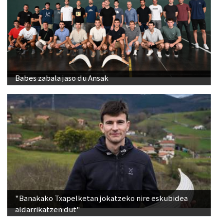
Babes zabala jaso du Ansak
"Banakako Txapelketan jokatzeko nire eskubidea
aldarrikatzen dut"