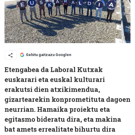
Gehitu gaitzazu Googlen
Etengabea da Laboral Kutxak
euskarari eta euskal kulturari
erakutsi dien atxikimendua,
gizartearekin konprometituta dagoen
neurrian. Hamaika proiektu eta
egitasmo bideratu dira, eta makina
bat amets errealitate bihurtu dira