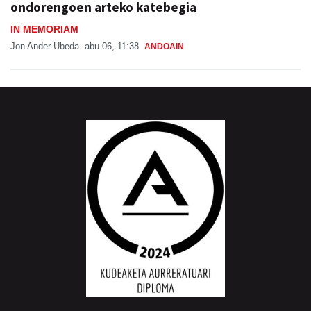
ondorengoen arteko katebegia
IN MEMORIAM
Jon Ander Ubeda
abu 06, 11:38
ANDOAIN