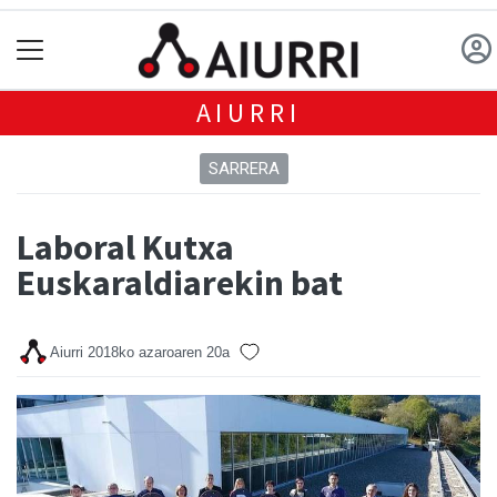
AIURRI
SARRERA
Laboral Kutxa
Euskaraldiarekin bat
Aiurri
2018ko azaroaren 20a