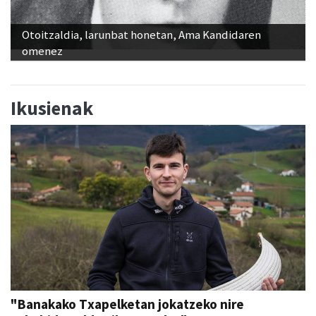
Otoitzaldia, larunbat honetan, Ama Kandidaren
omenez
Ikusienak
"Banakako Txapelketan jokatzeko nire