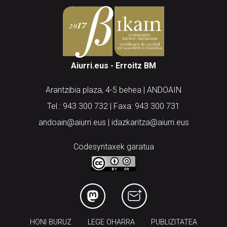
Aiurri.eus - Erroitz BM
Arantzibia plaza, 4-5 behea | ANDOAIN
Tel.: 943 300 732 | Faxa: 943 300 731
andoain@aiurri.eus | idazkaritza@aiurri.eus
Codesyntaxek garatua
HONI BURUZ
LEGE OHARRA
PUBLIZITATEA