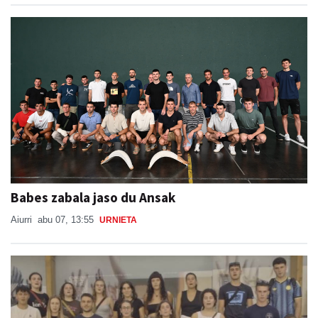
Babes zabala jaso du Ansak
Aiurri
abu 07, 13:55
URNIETA