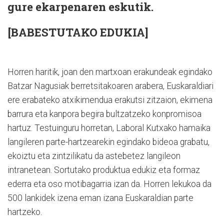
gure ekarpenaren eskutik.
[BABESTUTAKO EDUKIA]
Horren haritik, joan den martxoan erakundeak egindako
Batzar Nagusiak berretsitakoaren arabera, Euskaraldiari
ere erabateko atxikimendua erakutsi zitzaion, ekimena
barrura eta kanpora begira bultzatzeko konpromisoa
hartuz. Testuinguru horretan, Laboral Kutxako hamaika
langileren parte-hartzearekin egindako bideoa grabatu,
ekoiztu eta zintzilikatu da astebetez langileon
intranetean. Sortutako produktua edukiz eta formaz
ederra eta oso motibagarria izan da. Horren lekukoa da
500 lankidek izena eman izana Euskaraldian parte
hartzeko.