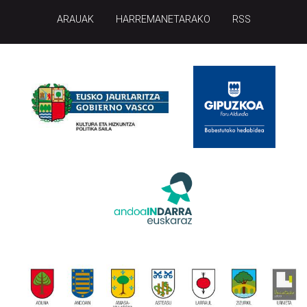
ARAUAK
HARREMANETARAKO
RSS