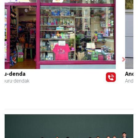
Previous
Next
Andoaingo AEK euskaltegia
Andoain
- Euskaltegiak