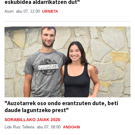
eskubidea aldarrikatzen dut"
Aiurri
abu 07, 12:00
URNIETA
"Auzotarrek oso ondo erantzuten dute, beti
daude laguntzeko prest"
SORABILLAKO JAIAK 2026
Lide Ruiz Telleria
abu 07, 08:00
ANDOAIN