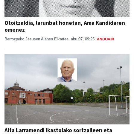
Otoitzaldia, larunbat honetan, Ama Kandidaren
omenez
Berrozpeko Jesusen Alaben Elkartea
abu 07, 09:25
ANDOAIN
Aita Larramendi ikastolako sortzaileen eta